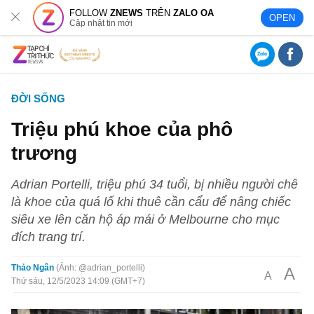
FOLLOW
ZNEWS
TRÊN
ZALO OA
OPEN
Cập nhật tin mới
ĐỜI SỐNG
Triệu phú khoe của phô
trương
Adrian Portelli, triệu phú 34 tuổi, bị nhiều người chê
là khoe của quá lố khi thuê cần cẩu để nâng chiếc
siêu xe lên căn hộ áp mái ở Melbourne cho mục
đích trang trí.
Thảo Ngân
Ảnh: @adrian_portelli
A
A
Thứ sáu, 12/5/2023 14:09 (GMT+7)