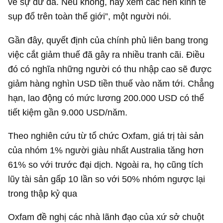
về sự dư dả. Nếu không, hãy xem các nền kinh tế
sụp đổ trên toàn thế giới”, một người nói.
Gần đây, quyết định của chính phủ liên bang trong
việc cắt giảm thuế đã gây ra nhiều tranh cãi. Điều
đó có nghĩa những người có thu nhập cao sẽ được
giảm hàng nghìn USD tiền thuế vào năm tới. Chẳng
hạn, lao động có mức lương
200.000 USD
có thể
tiết kiệm gần
9.000 USD
/năm.
Theo nghiên cứu từ tổ chức Oxfam, giá trị tài sản
của nhóm 1% người giàu nhất Australia tăng hơn
61% so với trước đại dịch. Ngoài ra, họ cũng tích
lũy tài sản gấp 10 lần so với 50% nhóm ngược lại
trong thập kỷ qua
Oxfam đề nghị các nhà lãnh đạo của xứ sở chuột