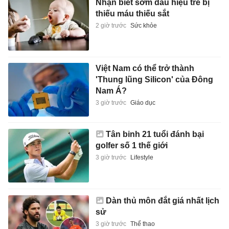
Nhận biết sớm dấu hiệu trẻ bị
thiếu máu thiếu sắt
2 giờ trước
Sức khỏe
Việt Nam có thể trở thành
'Thung lũng Silicon' của Đông
Nam Á?
3 giờ trước
Giáo dục
Tân binh 21 tuổi đánh bại
golfer số 1 thế giới
3 giờ trước
Lifestyle
Dàn thủ môn đắt giá nhất lịch
sử
3 giờ trước
Thể thao