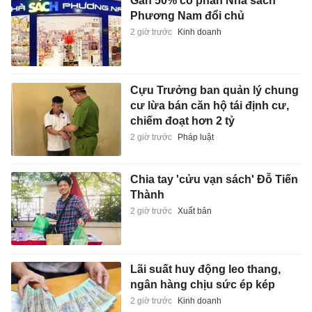
Gần 50% cổ phần Nhà sách
Phương Nam đổi chủ
2 giờ trước
Kinh doanh
Cựu Trưởng ban quản lý chung
cư lừa bán căn hộ tái định cư,
chiếm đoạt hơn 2 tỷ
2 giờ trước
Pháp luật
Chia tay 'cửu vạn sách' Đỗ Tiến
Thành
2 giờ trước
Xuất bản
Lãi suất huy động leo thang,
ngân hàng chịu sức ép kép
2 giờ trước
Kinh doanh