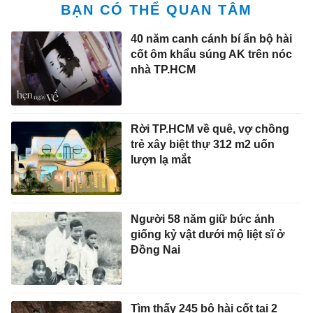
BẠN CÓ THỂ QUAN TÂM
40 năm canh cánh bí ẩn bộ hài
cốt ôm khẩu súng AK trên nóc
nhà TP.HCM
Rời TP.HCM về quê, vợ chồng
trẻ xây biệt thự 312 m2 uốn
lượn lạ mắt
Người 58 năm giữ bức ảnh
giống kỷ vật dưới mộ liệt sĩ ở
Đồng Nai
Tìm thấy 245 bộ hài cốt tại 2