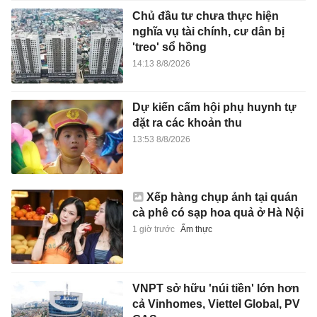
Chủ đầu tư chưa thực hiện
nghĩa vụ tài chính, cư dân bị
'treo' sổ hồng
14:13 8/8/2026
Dự kiến cấm hội phụ huynh tự
đặt ra các khoản thu
13:53 8/8/2026
Xếp hàng chụp ảnh tại quán
cà phê có sạp hoa quả ở Hà Nội
1 giờ trước
Ẩm thực
VNPT sở hữu 'núi tiền' lớn hơn
cả Vinhomes, Viettel Global, PV