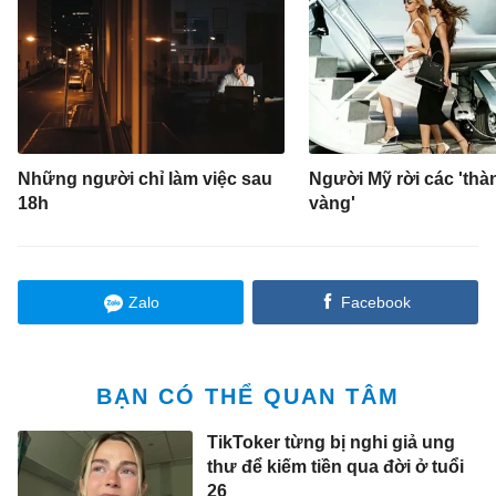
Những người chỉ làm việc sau
Người Mỹ rời các 'thà
18h
vàng'
Zalo
Facebook
BẠN CÓ THỂ QUAN TÂM
TikToker từng bị nghi giả ung
thư để kiếm tiền qua đời ở tuổi
26