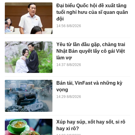
Đại biểu Quốc hội đề xuất tăng
tuổi nghỉ hưu của sĩ quan quân
đội
14:56 8/8/2026
Yêu từ lần đầu gặp, chàng trai
Nhật Bản quyết lấy cô gái Việt
làm vợ
14:37 8/8/2026
Bán tải, VinFast và những kỳ
vọng
14:29 8/8/2026
Xúp hay súp, xốt hay sốt, si rô
hay xi rô?