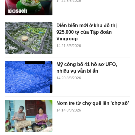
14:22 8/8/2026
Diễn biến mới ở khu đô thị
925.000 tỷ của Tập đoàn
Vingroup
14:21 8/8/2026
Mỹ công bố 41 hồ sơ UFO,
nhiều vụ vẫn bí ẩn
14:20 8/8/2026
Nơm tre từ chợ quê lên 'chợ số'
14:14 8/8/2026