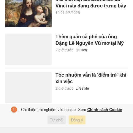
Vinci này đang được trưng bày
19:01 9/8/2026
Thêm quán cà phê của ông
Đặng Lê Nguyên Vũ mở tại Mỹ
2 giờ trước
Du lịch
Tóc nhuộm vẫn là ‘điểm trừ’ khi
xin việc
2 giờ trước
Lifestyle
Cải thiện trải nghiệm với cookie. Xem
Chính sách Cookie
Tuyển Indonesia và lời hẹn 'hai
năm nữa' bất tận
Từ chối
Đồng ý
2 giờ trước
Thể thao