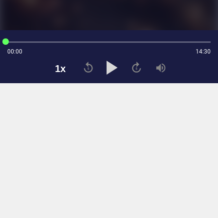
00:00
14:30
Cải thiện trải nghiệm với cookie. Xem
Chính sách Cookie
1x
Từ chối
Đồng ý
Tạp chí điện tử Tri Thức
Cơ quan chủ quản: Hội Xuất bản Việt Nam
Giấy phép báo chí: số 75/GP-BTTTT và số 442/GP-BTTTT do Bộ Thông tin
và Truyền thông cấp ngày 26/02/2020 và ngày 29/11/2023
Tổng biên tập: Lâm Quang Hiếu
Trụ sở: Tầng 10, D29 Phạm Văn Bạch, phường Cầu Giấy, Hà Nội
HOTLINE:
0931.222.666
toasoan@znews.vn
©
Toàn bộ bản quyền thuộc Tri Thức