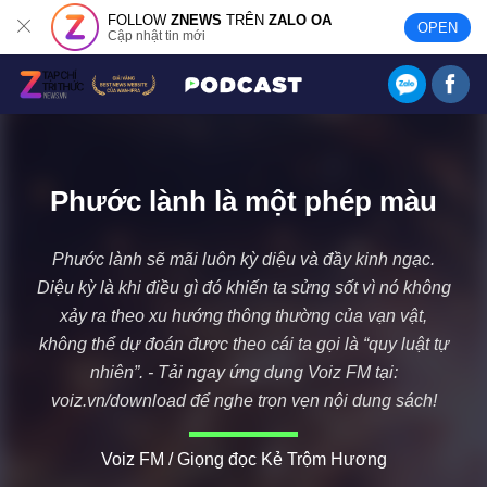
FOLLOW
ZNEWS
TRÊN
ZALO OA
OPEN
Cập nhật tin mới
Phước lành là một phép màu
Phước lành sẽ mãi luôn kỳ diệu và đầy kinh ngạc.
Diệu kỳ là khi điều gì đó khiến ta sửng sốt vì nó không
xảy ra theo xu hướng thông thường của vạn vật,
không thể dự đoán được theo cái ta gọi là “quy luật tự
nhiên”. - Tải ngay ứng dụng Voiz FM tại:
voiz.vn/download để nghe trọn vẹn nội dung sách!
Voiz FM / Giọng đọc Kẻ Trộm Hương