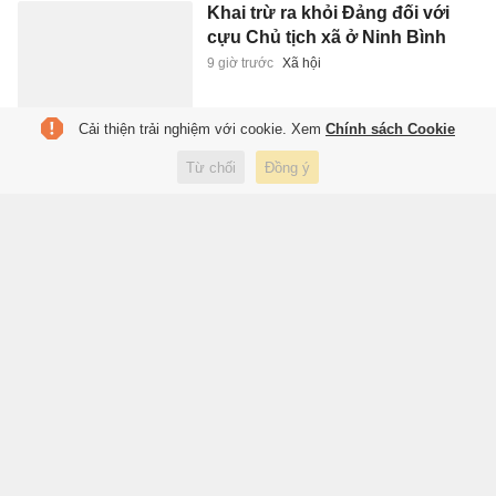
Khai trừ ra khỏi Đảng đối với
cựu Chủ tịch xã ở Ninh Bình
9 giờ trước
Xã hội
Cải thiện trải nghiệm với cookie. Xem
Chính sách Cookie
Sao Nhật Bản trở thành mục
Từ chối
Đồng ý
tiêu thay thế Welbeck
9 giờ trước
Thể thao
8 thư viện quan trọng nhất
thế giới cổ đại
9 giờ trước
Giáo dục
TP.HCM thông báo nghỉ lễ Quốc
khánh 2/9
9 giờ trước
Xã hội