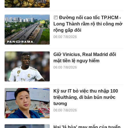
Đường nối cao tốc TP.HCM -
Long Thành rầm rộ thi công mở
rộng gấp đôi
06:00 7/8/2026
Giữ Vinicius, Real Madrid đối
mặt tiền lệ nguy hiểm
06:00 7/8/2026
Kỹ sư IT bỏ việc thu nhập 100
triệu/tháng, đi bán bún nước
tương
06:00 7/8/2026
Hai 'lá bùa' may mắn của tuyển