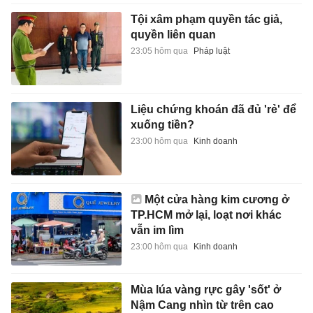
Tội xâm phạm quyền tác giả,
quyền liên quan
23:05 hôm qua
Pháp luật
Liệu chứng khoán đã đủ 'rẻ' để
xuống tiền?
23:00 hôm qua
Kinh doanh
Một cửa hàng kim cương ở
TP.HCM mở lại, loạt nơi khác
vẫn im lìm
23:00 hôm qua
Kinh doanh
Mùa lúa vàng rực gây 'sốt' ở
Nậm Cang nhìn từ trên cao