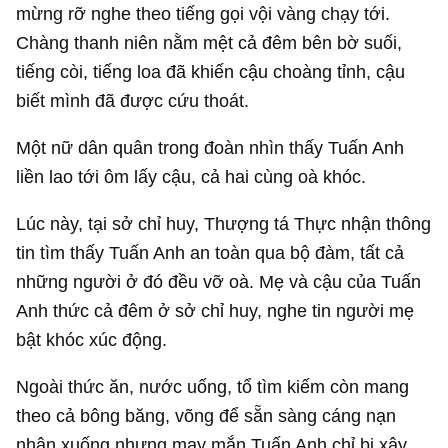
mừng rỡ nghe theo tiếng gọi vội vàng chạy tới.
Chàng thanh niên nằm mệt cả đêm bên bờ suối,
tiếng còi, tiếng loa đã khiến cậu choàng tỉnh, cậu
biết mình đã được cứu thoát.
Một nữ dân quân trong đoàn nhìn thấy Tuấn Anh
liền lao tới ôm lấy cậu, cả hai cùng oà khóc.
Lúc này, tại sở chỉ huy, Thượng tá Thực nhận thông
tin tìm thấy Tuấn Anh an toàn qua bộ đàm, tất cả
những người ở đó đều vỡ oà. Mẹ và cậu của Tuấn
Anh thức cả đêm ở sở chỉ huy, nghe tin người mẹ
bật khóc xúc động.
Ngoài thức ăn, nước uống, tổ tìm kiếm còn mang
theo cả bông băng, võng để sẵn sàng cáng nạn
nhân xuống nhưng may mắn Tuấn Anh chỉ bị xây