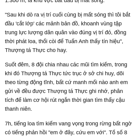
1.300 m, là khu vực bắt đầu bị mất sóng.
"Sau khi dò ra vị trí cuối cùng bị mất sóng thì tôi bắt
đầu 'cắt lớp' các mảnh bản đồ, khoanh vùng tập
trung lực lượng dân quân vào đúng vị trí đó, đồng
thời phát loa, thổi còi để Tuấn Anh thấy tín hiệu",
Thượng tá Thực cho hay.
Suốt đêm, 8 đội chia nhau các mũi tìm kiếm, trong
khi đó Thượng tá Thực tức trục ở sở chi huy, dõi
theo từng động tĩnh, bất cứ manh mối nào anh em
gửi về đều được Thượng tá Thực ghi nhớ, phân
tích để làm cơ hội rút ngắn thời gian tìm thấy cậu
thanh niên.
7h, tiếng loa tìm kiếm vang vọng trong rừng bất ngờ
có tiếng phản hồi "em ở đây, cứu em với". Tổ số 8