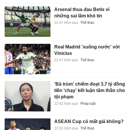
Arsenal thua đau Betis vì
những sai lầm khó tin
22:47 hôm qua
Thể thao
Real Madrid 'xuống nước' với
Vinicius
22:47 hôm qua
Thể thao
'Bà trùm' chiếm đoạt 3,7 tỷ đồng
tiền 'chạy' kết luận tâm thần cho
tội phạm
22:42 hôm qua
Pháp luật
ASEAN Cup có mất giá không?
22:30 hôm qua
Thể thao