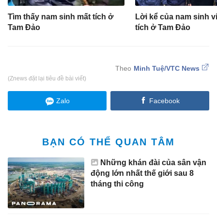
Tìm thấy nam sinh mất tích ở
Lời kể của nam sinh v
Tam Đảo
tích ở Tam Đảo
Minh Tuệ/VTC News
(Znews đặt lại tiêu đề bài viết)
Zalo
Facebook
BẠN CÓ THỂ QUAN TÂM
Những khán đài của sân vận
động lớn nhất thế giới sau 8
tháng thi công