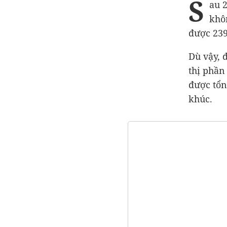
S
au 
khô
được 239
Dù vậy, 
thị phần
được tổn
khúc.