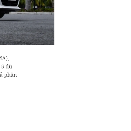
MA),
 5 dù
Cả phân