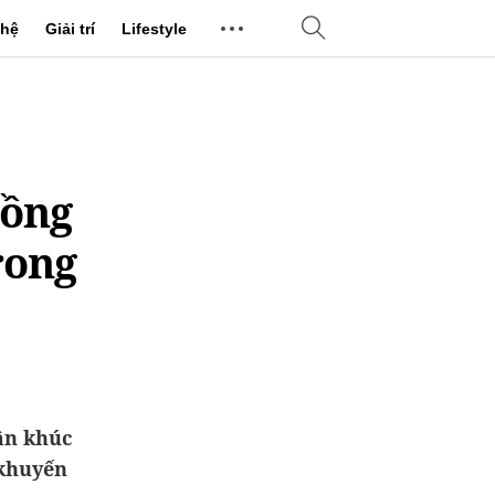
hệ
Giải trí
Lifestyle
đồng
rong
ân khúc
 khuyến