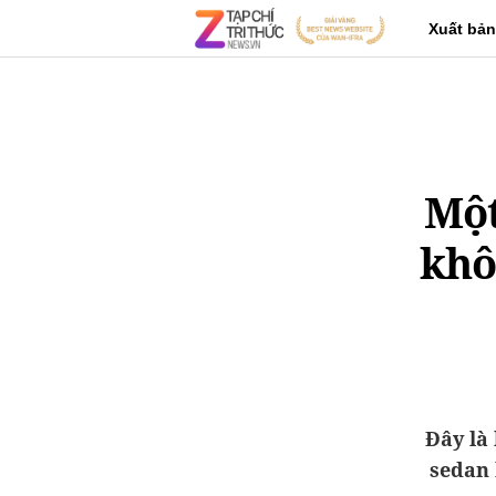
Xuất bản
Một
khô
Đây là
sedan 