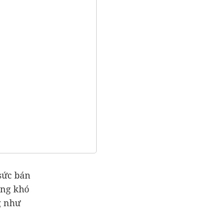
sức bán
ũng khó
g như