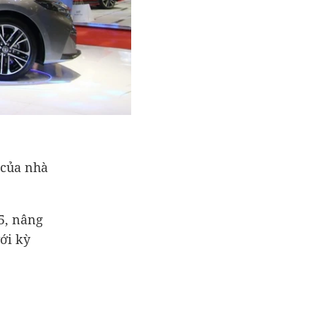
 của nhà
5, nâng
ới kỳ
.