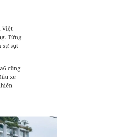
 Việt
ng. Từng
 sự sụt
da6 cũng
Mẫu xe
khiến