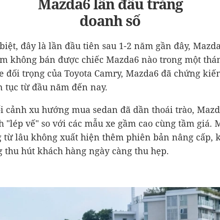
Mazda6 lần đầu trắng
doanh số
 biệt, đây là lần đầu tiên sau 1-2 năm gần đây, Mazda
m không bán được chiếc Mazda6 nào trong một thá
e đối trọng của Toyota Camry, Mazda6 đã chứng kiến
n tục từ đầu năm đến nay.
i cảnh xu hướng mua sedan đã dần thoái trào, Maz
h "lép vế" so với các mẫu xe gầm cao cùng tầm giá. 
 từ lâu không xuất hiện thêm phiên bản nâng cấp, 
 thu hút khách hàng ngày càng thu hẹp.