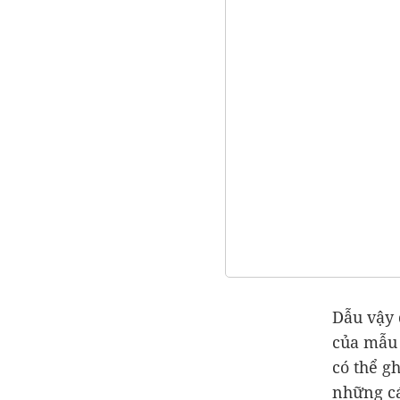
Dẫu vậy 
của mẫu 
có thể g
những cá