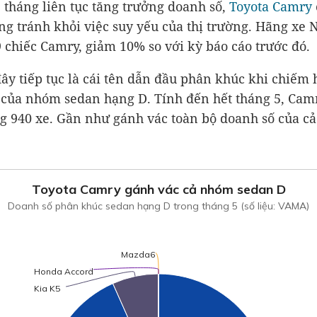
2 tháng liên tục tăng trưởng doanh số,
Toyota Camry
ng tránh khỏi việc suy yếu của thị trường. Hãng xe 
 chiếc Camry, giảm 10% so với kỳ báo cáo trước đó.
đây tiếp tục là cái tên dẫn đầu phân khúc khi chiếm
 của nhóm sedan hạng D. Tính đến hết tháng 5, Cam
g 940 xe. Gần như gánh vác toàn bộ doanh số của c
Toyota Camry gánh vác cả nhóm sedan D
Doanh số phân khúc sedan hạng D trong tháng 5 (số liệu: VAMA)
Mazda6
Mazda6
Honda Accord
Honda Accord
Kia K5
Kia K5