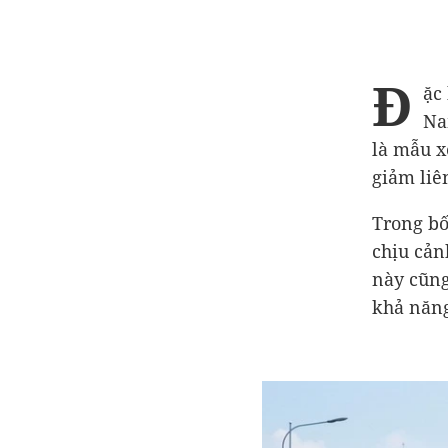
Đ
ặc
Na
là mẫu x
giảm liê
Trong bố
chịu cản
này cũng
khả năng