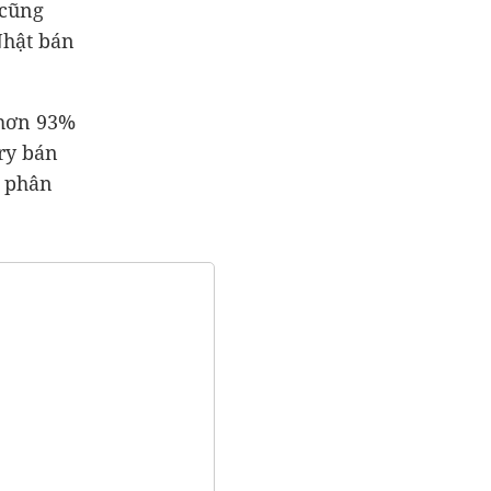
cũng
Nhật bán
 hơn 93%
ry bán
ả phân