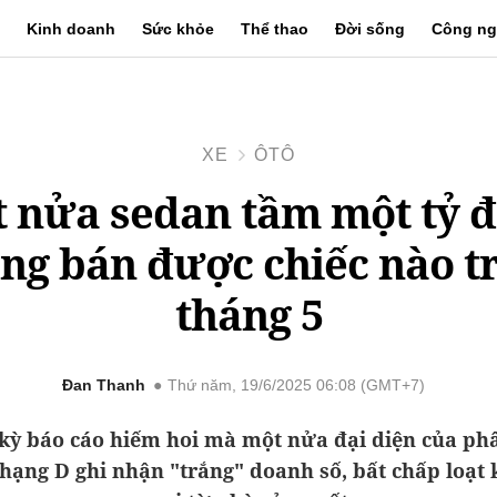
Kinh doanh
Sức khỏe
Thể thao
Đời sống
Công ng
XE
ÔTÔ
 nửa sedan tầm một tỷ 
ng bán được chiếc nào t
tháng 5
Đan Thanh
Thứ năm, 19/6/2025 06:08 (GMT+7)
 kỳ báo cáo hiếm hoi mà một nửa đại diện của ph
hạng D ghi nhận "trắng" doanh số, bất chấp loạt