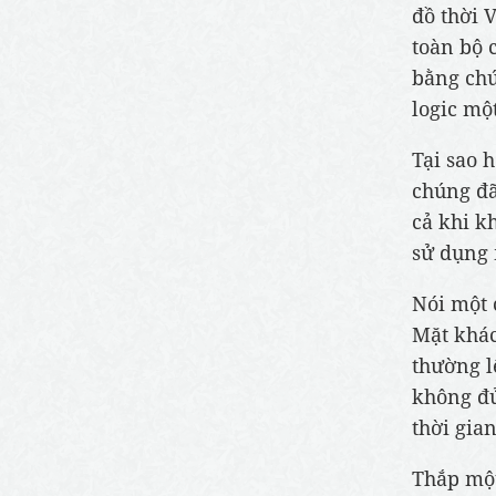
đồ thời 
toàn bộ 
bằng chứ
logic một
Tại sao 
chúng đã
cả khi k
sử dụng 
Nói một 
Mặt khác
thường l
không đủ
thời gia
Thắp một