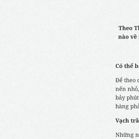
Theo T
nào về 
Có thể 
Để theo 
nến nhỏ,
bảy phút
hàng phả
Vạch tr
Những ng