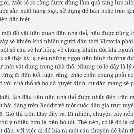
 giới. Một số rõ ràng được dùng làm quà tặng lưu ni
ược sản xuất hàng loạt, sử dụng để bán hoặc trao tặn
iện đặc biệt.
 một đồ vật liên quan đến nhà thổ, nếu được dùng t
vậy sẽ khiến khá nhiều người dân thời Victoria phả
một số câu vè hư hỏng về chúng khiến đôi khi người
ều sẽ thật kỳ lạ nếu những ngọn nến bình thường đ
 một vật dụng trong nhà thổ. Nhưng có lẽ đây là lý 
 từng đi đến kết luận rằng, chắc chắn chúng phải có
ó với nhà thổ và họ đã quyết định, cư dân mạng sẽ ph
 biết, lần đầu tiên nến nhà thổ được nhắc đến trên 
t bài đăng trên Reddit về một cuộc đấu giá trực tuy
. Giờ thì trên Etsy đầy ra. Dĩ nhiên, chuyện cây nến
chú ý nhiều hơn là nến bỏ túi. Thế nên, có lẽ đó là 
ắt đầu, với việc ai đó bịa ra một câu chuyện để bán t