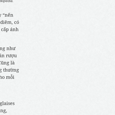
ikipedia.
y “nến
 diêm, có
g cấp ánh
áng như
uán rượu
Cũng là
ng thường
cho mỗi
glaises
ằng,