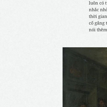
luôn có 
nhắc nhở
thời gia
cố gắng 
nói thêm