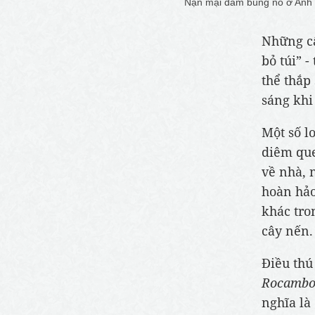
Nạn mại dâm bùng nổ ở Anh v
Những câ
bỏ túi” 
thể thắp
sáng khi
Một số l
diêm que
về nhà, 
hoàn hảo
khác tro
cây nến.
Điều thú
Rocambo
nghĩa là