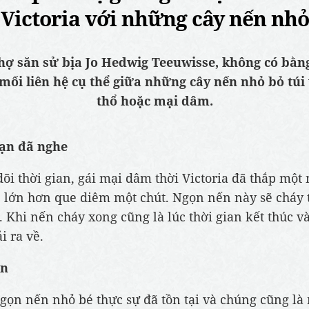
Victoria với những cây nến nhỏ
hợ săn sử bịa Jo Hedwig Teeuwisse, không có bằn
mối liên hệ cụ thể giữa những cây nến nhỏ bỏ túi
thổ hoặc mại dâm.
bạn đã nghe
dõi thời gian, gái mại dâm thời Victoria đã thắp một
 lớn hơn que diêm một chút. Ngọn nến này sẽ cháy 
. Khi nến cháy xong cũng là lúc thời gian kết thúc v
i ra về.
ần
ọn nến nhỏ bé thực sự đã tồn tại và chúng cũng l