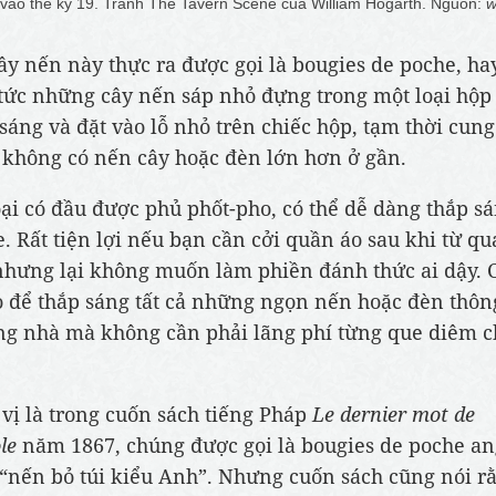
ào thế kỷ 19. Tranh The Tavern Scene của William Hogarth. Nguồn:
w
y nến này thực ra được gọi là bougies de poche, ha
- tức những cây nến sáp nhỏ đựng trong một loại hộp
 sáng và đặt vào lỗ nhỏ trên chiếc hộp, tạm thời cun
 không có nến cây hoặc đèn lớn hơn ở gần.
oại có đầu được phủ phốt-pho, có thể dễ dàng thắp s
. Rất tiện lợi nếu bạn cần cởi quần áo sau khi từ q
nhưng lại không muốn làm phiền đánh thức ai dậy. 
 để thắp sáng tất cả những ngọn nến hoặc đèn thô
ng nhà mà không cần phải lãng phí từng que diêm 
 vị là trong cuốn sách tiếng Pháp
Le dernier mot de
le
năm 1867, chúng được gọi là bougies de poche an
 “nến bỏ túi kiểu Anh”. Nhưng cuốn sách cũng nói r