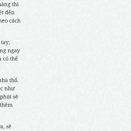
hàng thì
ét đến
heo cách
tay;
ưng ngay
 có thể
nhà thổ.
ặc như
phút sẽ
 thêm
a, sẽ