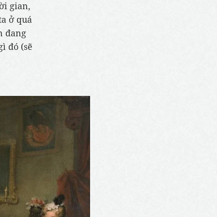
ời gian,
ta ở quá
ạn đang
ì đó (sẽ