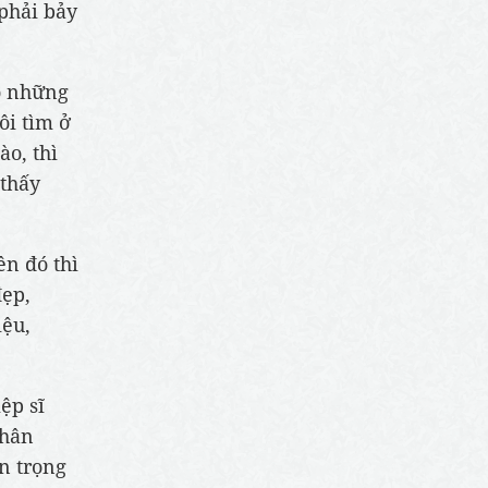
phải bảy
ho những
ôi tìm ở
ào, thì
 thấy
ên đó thì
đẹp,
iệu,
ệp sĩ
chân
n trọng