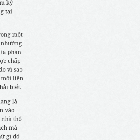
ệm kỷ
g tại
rong một
i nhướng
 ta phàn
ược chấp
do vì sao
 mối liên
ải biết.
mạng là
ến vào
 nhà thổ
cách mà
hứ gì đó