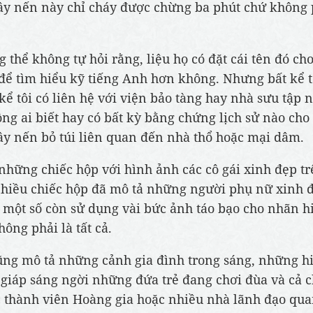
y nến này chỉ cháy được chừng ba phút chứ không 
g thể không tự hỏi rằng, liệu họ có đặt cái tên đó c
để tìm hiểu kỹ tiếng Anh hơn không. Nhưng bất kể t
kể tôi có liên hệ với viện bảo tàng hay nhà sưu tập n
ng ai biết hay có bất kỳ bằng chứng lịch sử nào cho
y nến bỏ túi liên quan đến nhà thổ hoặc mại dâm.
những chiếc hộp với hình ảnh các cô gái xinh đẹp tr
nhiều chiếc hộp đã mô tả những người phụ nữ xinh 
 một số còn sử dụng vài bức ảnh táo bạo cho nhãn h
ông phải là tất cả.
ng mô tả những cảnh gia đình trong sáng, những hi
 giáp sáng ngời những đứa trẻ đang chơi đùa và cả 
 thành viên Hoàng gia hoặc nhiều nhà lãnh đạo qua