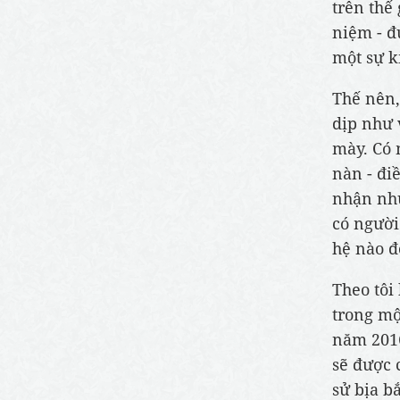
trên thế
niệm - đ
một sự k
Thế nên,
dịp như 
mày. Có 
nàn - đi
nhận như
có người
hệ nào đ
Theo tôi
trong mộ
năm 2016
sẽ được 
sử bịa b