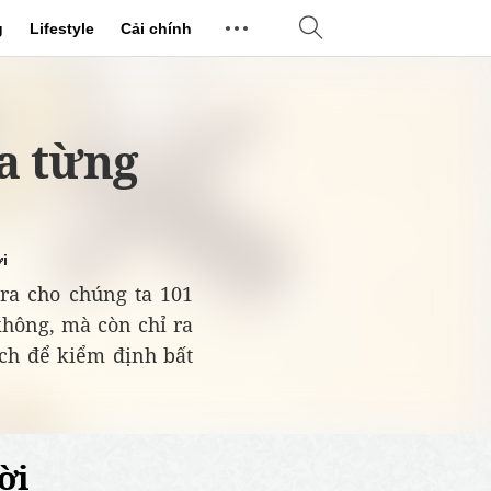
g
Lifestyle
Cải chính
ưa từng
i
ra cho chúng ta 101
không, mà còn chỉ ra
ch để kiểm định bất
ời