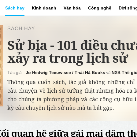
Sách hay
Kinh doanh
Văn hóa
Công nghệ
Đời sốn
SÁCH HAY
Sử bịa - 101 điều ch
xảy ra trong lịch sử
Jo Hedwig Teeuwisse / Thái Hà Books
NXB Thế giớ
Thông qua cuốn sách, tác giả không những chỉ 
câu chuyện về lịch sử tưởng thật nhưng hóa ra 
cho chúng ta phương pháp và các công cụ hữu í
kỳ câu chuyện lịch sử nào mà ta bắt gặp.
ối quan hệ giữa gái mại dâm th