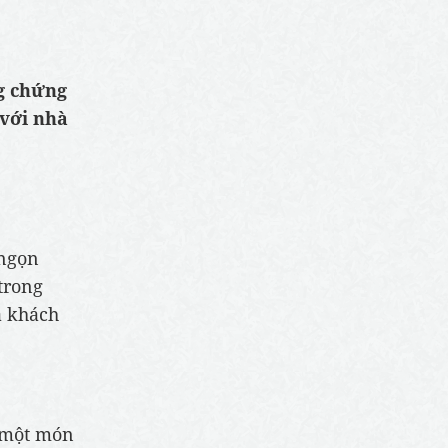
g chứng
 với nhà
 ngọn
trong
à khách
à một món