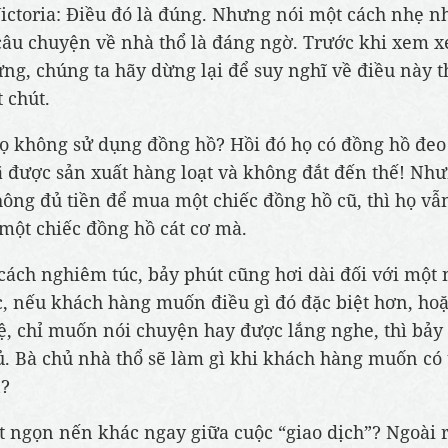
Victoria: Điều đó là đúng. Nhưng nói một cách nhẹ n
câu chuyện về nhà thổ là đáng ngờ. Trước khi xem x
ng, chúng ta hãy dừng lại để suy nghĩ về điều này t
 chút.
họ không sử dụng đồng hồ? Hồi đó họ có đồng hồ đeo 
 được sản xuất hàng loạt và không đắt đến thế! Nh
hông đủ tiền để mua một chiếc đồng hồ cũ, thì họ vẫn
một chiếc đồng hồ cát cơ mà.
cách nghiêm túc, bảy phút cũng hơi dài đối với một 
, nếu khách hàng muốn điều gì đó đặc biệt hơn, ho
ệ, chỉ muốn nói chuyện hay được lắng nghe, thì bảy 
. Bà chủ nhà thổ sẽ làm gì khi khách hàng muốn có
n?
 ngọn nến khác ngay giữa cuộc “giao dịch”? Ngoài r