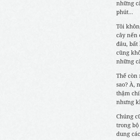
những câ
phút...
Tôi khôn
cây nến 
đâu, bất 
cũng khô
những câ
Thế còn 
sao? À, 
thậm chí
nhưng kh
Chúng cũ
trong bộ
dung các