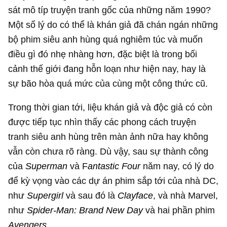
sát mô típ truyện tranh gốc của những năm 1990?
Một số lý do có thể là khán giả đã chán ngán những
bộ phim siêu anh hùng quá nghiêm túc và muốn
điều gì đó nhẹ nhàng hơn, đặc biệt là trong bối
cảnh thế giới đang hỗn loạn như hiện nay, hay là
sự bão hòa quá mức của cùng một công thức cũ.
Trong thời gian tới, liệu khán giả và độc giả có còn
được tiếp tục nhìn thấy các phong cách truyện
tranh siêu anh hùng trên màn ảnh nữa hay không
vẫn còn chưa rõ ràng. Dù vậy, sau sự thành công
của
Superman
và F
antastic Four
năm nay, có lý do
để kỳ vọng vào các dự án phim sắp tới của nhà DC,
như
Supergirl
và sau đó là
Clayface
, và nhà Marvel,
như
Spider-Man: Brand New Day
và hai phần phim
Avengers
.