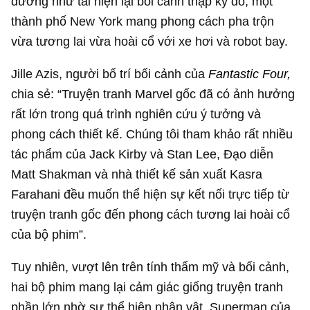
dường như tái hiện lại bối cảnh thập kỷ đó, một
thành phố New York mang phong cách pha trộn
vừa tương lai vừa hoài cổ với xe hơi và robot bay.
Jille Azis, người bố trí bối cảnh của
Fantastic Four,
chia sẻ: “Truyện tranh Marvel gốc đã có ảnh hưởng
rất lớn trong quá trình nghiên cứu ý tưởng và
phong cách thiết kế. Chúng tôi tham khảo rất nhiều
tác phẩm của Jack Kirby và Stan Lee, Đạo diễn
Matt Shakman và nhà thiết kế sản xuất Kasra
Farahani đều muốn thể hiện sự kết nối trực tiếp từ
truyện tranh gốc đến phong cách tương lai hoài cổ
của bộ phim”.
Tuy nhiên, vượt lên trên tính thẩm mỹ và bối cảnh,
hai bộ phim mang lại cảm giác giống truyện tranh
phần lớn nhờ sự thể hiện nhân vật. Superman của