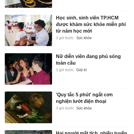
Học sinh, sinh viên TP.HCM
được khám sức khỏe miễn phí
từ năm học mới
3 giờ trước
Sức khỏe
Nữ diễn viên đang phủ sóng
toàn cầu
3 giờ trước
Giải trí
'Quy tắc 5 phút' ngắt cơn
nghiện lướt điện thoại
3 giờ trước
Sức khỏe
Hai người mất tích, nhiều tuyến