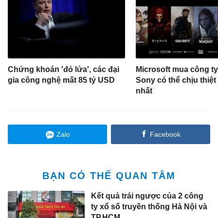
Chứng khoán 'đỏ lửa', các đại
Microsoft mua công t
gia công nghệ mất 85 tỷ USD
Sony có thể chịu thiệt
nhất
Zalo
Facebook
BẠN CÓ THỂ QUAN TÂM
Kết quả trái ngược của 2 công
ty xổ số truyền thống Hà Nội và
TP.HCM