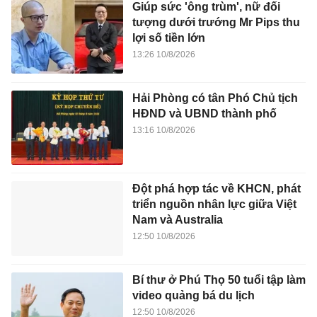
Giúp sức 'ông trùm', nữ đối
tượng dưới trướng Mr Pips thu
lợi số tiền lớn
13:26 10/8/2026
Hải Phòng có tân Phó Chủ tịch
HĐND và UBND thành phố
13:16 10/8/2026
Đột phá hợp tác về KHCN, phát
triển nguồn nhân lực giữa Việt
Nam và Australia
12:50 10/8/2026
Bí thư ở Phú Thọ 50 tuổi tập làm
video quảng bá du lịch
12:50 10/8/2026