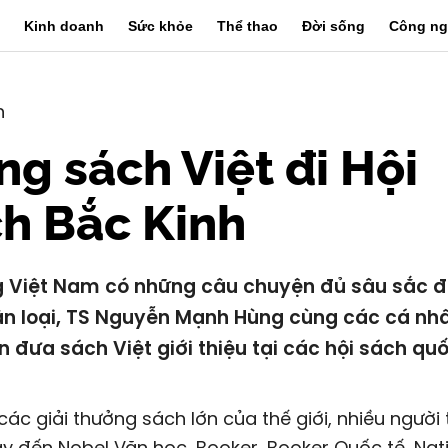
Kinh doanh
Sức khỏe
Thể thao
Đời sống
Công ng
n
g sách Việt đi Hội
h Bắc Kinh
g Việt Nam có những câu chuyện đủ sâu sắc 
n loại, TS Nguyễn Mạnh Hùng cùng các cá nh
n đưa sách Việt giới thiệu tại các hội sách quố
các giải thưởng sách lớn của thế giới, nhiều người
y đến Nobel Văn học, Booker, Booker Quốc tế, Nat