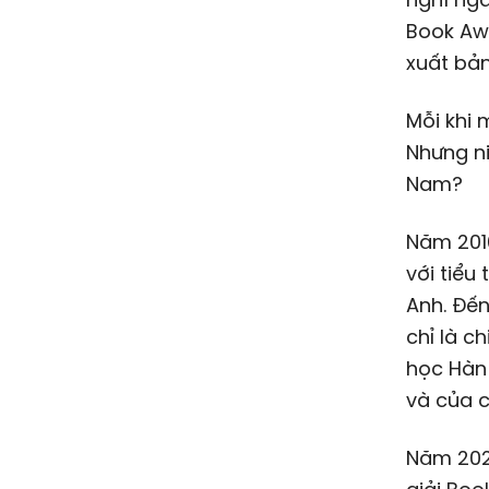
Book Awa
xuất bản
Mỗi khi 
Nhưng ni
Nam?
Năm 201
với tiểu
Anh. Đến
chỉ là c
học Hàn
và của c
Năm 202