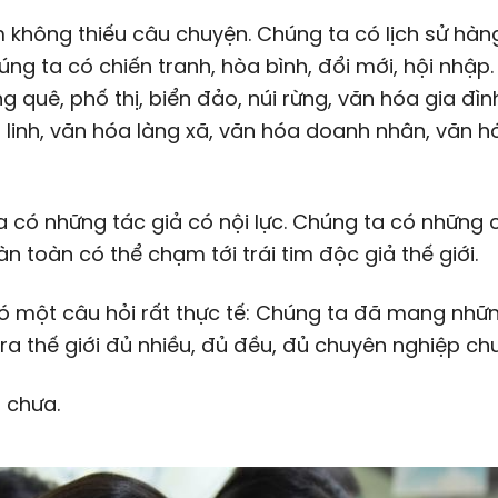
 không thiếu câu chuyện. Chúng ta có lịch sử hàn
ng ta có chiến tranh, hòa bình, đổi mới, hội nhập
ng quê, phố thị, biển đảo, núi rừng, văn hóa gia đìn
linh, văn hóa làng xã, văn hóa doanh nhân, văn h
 có những tác giả có nội lực. Chúng ta có những 
n toàn có thể chạm tới trái tim độc giả thế giới.
ó một câu hỏi rất thực tế: Chúng ta đã mang nhữ
ra thế giới đủ nhiều, đủ đều, đủ chuyên nghiệp ch
, chưa.