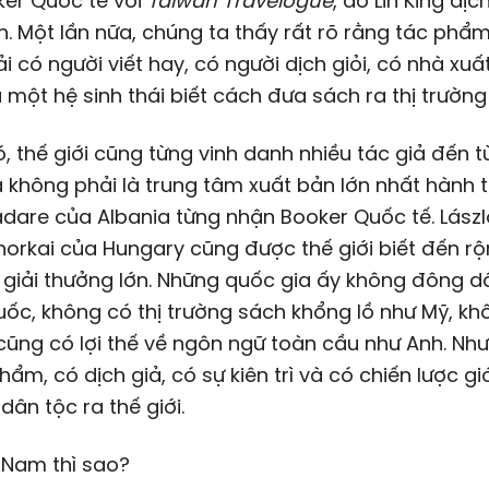
ker Quốc tế với
Taiwan Travelogue
, do Lin King dị
h. Một lần nữa, chúng ta thấy rất rõ rằng tác ph
ải có người viết hay, có người dịch giỏi, có nhà xuấ
 một hệ sinh thái biết cách đưa sách ra thị trường
, thế giới cũng từng vinh danh nhiều tác giả đến 
 không phải là trung tâm xuất bản lớn nhất hành t
adare của Albania từng nhận Booker Quốc tế. Lászl
orkai của Hungary cũng được thế giới biết đến rộ
giải thưởng lớn. Những quốc gia ấy không đông d
ốc, không có thị trường sách khổng lồ như Mỹ, kh
cũng có lợi thế về ngôn ngữ toàn cầu như Anh. Nh
hẩm, có dịch giả, có sự kiên trì và có chiến lược giớ
dân tộc ra thế giới.
 Nam thì sao?