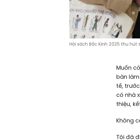
Hội sách Bắc Kinh 2025 thu hút 
Muốn có 
bàn làm 
tế, trướ
có nhà x
thiệu, k
Không có
Tôi đã đ