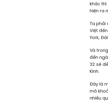
khác thì
hiện ra 
Ta phải 
Việt đến
York, Đà
Và trong
đến ngày
32 sẽ di
Kinh.
Đây là m
mô khoản
nhiều qu