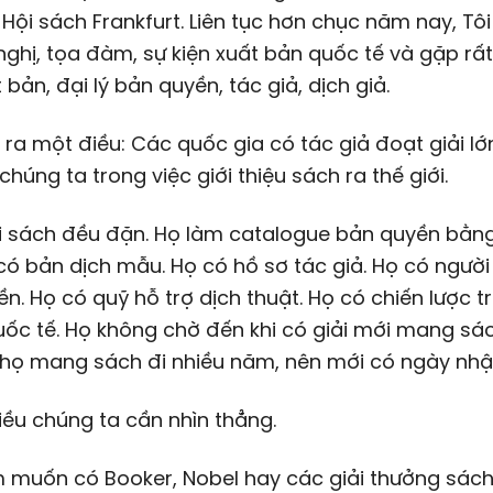
Hội sách Frankfurt. Liên tục hơn chục năm nay, Tô
nghị, tọa đàm, sự kiện xuất bản quốc tế và gặp rất
 bản, đại lý bản quyền, tác giả, dịch giả.
 ra một điều: Các quốc gia có tác giả đoạt giải l
 chúng ta trong việc giới thiệu sách ra thế giới.
i sách đều đặn. Họ làm catalogue bản quyền bằng
có bản dịch mẫu. Họ có hồ sơ tác giả. Họ có người
n. Họ có quỹ hỗ trợ dịch thuật. Họ có chiến lược t
ốc tế. Họ không chờ đến khi có giải mới mang sác
 họ mang sách đi nhiều năm, nên mới có ngày nhận
iều chúng ta cần nhìn thẳng.
 muốn có Booker, Nobel hay các giải thưởng sách