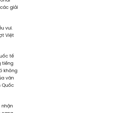
 các giải
u vui.
ợt Việt
uốc tế
 tiếng
Đó không
của văn
n Quốc
i nhận