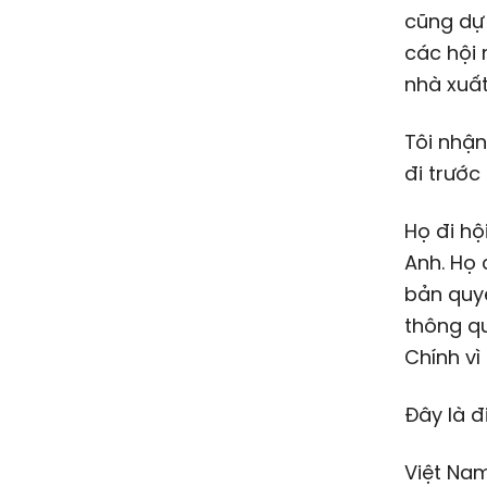
cũng dự 
các hội 
nhà xuất
Tôi nhận
đi trước
Họ đi hộ
Anh. Họ 
bản quyề
thông qu
Chính vì
Đây là đ
Việt Nam