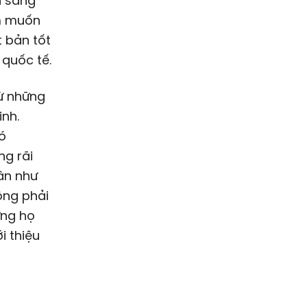
ch sang
ẩm muốn
t bản tốt
 quốc tế.
từ những
inh.
ó
ng rãi
ân như
ông phải
ưng họ
i thiệu