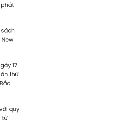
 phát
g sách
, New
ngày 17
lần thứ
 Bắc
với quy
 từ