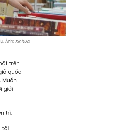
dự. Ảnh:
Xinhua.
mặt trên
giả quốc
ế. Muốn
 giới
 trì.
 tôi