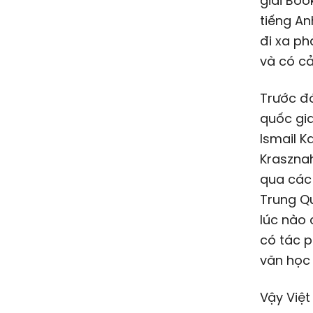
giải Boo
tiếng An
đi xa ph
và có cả
Trước đó
quốc gia
Ismail K
Krasznah
qua các 
Trung Qu
lúc nào 
có tác p
văn học 
Vậy Việt