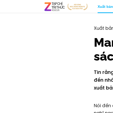
Xuất bản
Xuất bả
Man
sác
Tin rằn
đến nhâ
xuất bả
Nói đến 
nghĩ nga