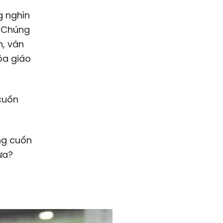
g nghìn
. Chúng
h, văn
óa giáo
cuốn
ng cuốn
ưa?