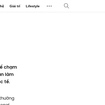
hệ
Giải trí
Lifestyle
để chạm
ân làm
c tế.
 thường
ional