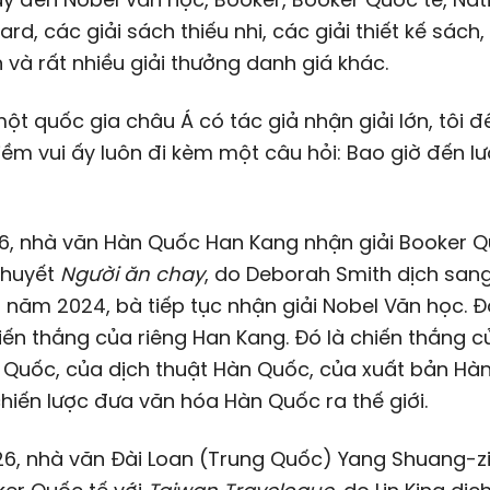
rd, các giải sách thiếu nhi, các giải thiết kế sách,
 và rất nhiều giải thưởng danh giá khác.
một quốc gia châu Á có tác giả nhận giải lớn, tôi đề
ềm vui ấy luôn đi kèm một câu hỏi: Bao giờ đến lư
6, nhà văn Hàn Quốc Han Kang nhận giải Booker Q
 thuyết
Người ăn chay
, do Deborah Smith dịch sang
 năm 2024, bà tiếp tục nhận giải Nobel Văn học. 
hiến thắng của riêng Han Kang. Đó là chiến thắng 
 Quốc, của dịch thuật Hàn Quốc, của xuất bản Hà
hiến lược đưa văn hóa Hàn Quốc ra thế giới.
6, nhà văn Đài Loan (Trung Quốc) Yang Shuang-z