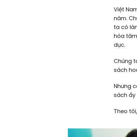
Việt Nam
năm. Chú
ta có là
hóa tâm 
dục.
Chúng ta
sách hoà
Nhưng c
sách ấy 
Theo tôi