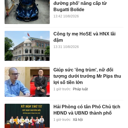
đường phố' nâng cấp từ
Bugatti Bolide
13:42 10/8/2026
Công ty mẹ HoSE và HNX lãi
đậm
13:31 10/8/2026
Giúp sức 'ông trùm', nữ đối
tượng dưới trướng Mr Pips thu
lợi số tiền lớn
1 giờ trước
Pháp luật
Hải Phòng có tân Phó Chủ tịch
HĐND và UBND thành phố
1 giờ trước
Xã hội