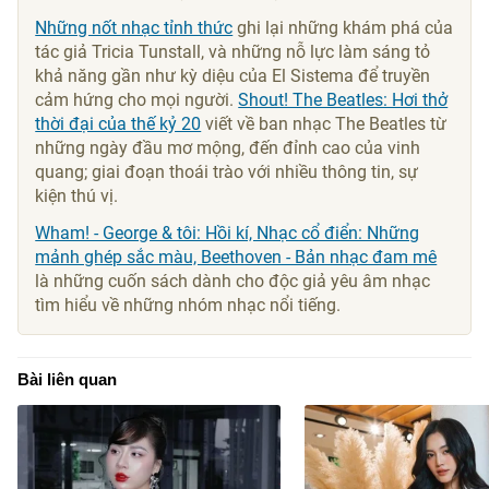
Những nốt nhạc tỉnh thức
ghi lại những khám phá của
tác giả Tricia Tunstall, và những nỗ lực làm sáng tỏ
khả năng gần như kỳ diệu của El Sistema để truyền
cảm hứng cho mọi người.
Shout! The Beatles: Hơi thở
thời đại của thế kỷ 20
viết về ban nhạc The Beatles từ
những ngày đầu mơ mộng, đến đỉnh cao của vinh
quang; giai đoạn thoái trào với nhiều thông tin, sự
kiện thú vị.
Wham! - George & tôi: Hồi kí, Nhạc cổ điển: Những
mảnh ghép sắc màu, Beethoven - Bản nhạc đam mê
là những cuốn sách dành cho độc giả yêu âm nhạc
tìm hiểu về những nhóm nhạc nổi tiếng.
Bài liên quan