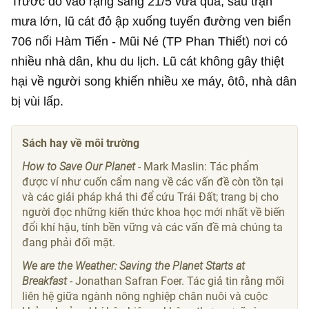
Trước đó vào rạng sáng 21/5 vừa qua, sau trận
mưa lớn, lũ cát đỏ ập xuống tuyến đường ven biển
706 nối Hàm Tiến - Mũi Né (TP Phan Thiết) nơi có
nhiều nhà dân, khu du lịch. Lũ cát không gây thiệt
hại về người song khiến nhiều xe máy, ôtô, nhà dân
bị vùi lấp.
Sách hay về môi trường
How to Save Our Planet
- Mark Maslin: Tác phẩm
được ví như cuốn cẩm nang về các vấn đề còn tồn tại
và các giải pháp khả thi để cứu Trái Đất; trang bị cho
người đọc những kiến ​​thức khoa học mới nhất về biến
đổi khí hậu, tính bền vững và các vấn đề mà chúng ta
đang phải đối mặt.
We are the Weather: Saving the Planet Starts at
Breakfast
- Jonathan Safran Foer. Tác giả tin rằng mối
liên hệ giữa ngành nông nghiệp chăn nuôi và cuộc