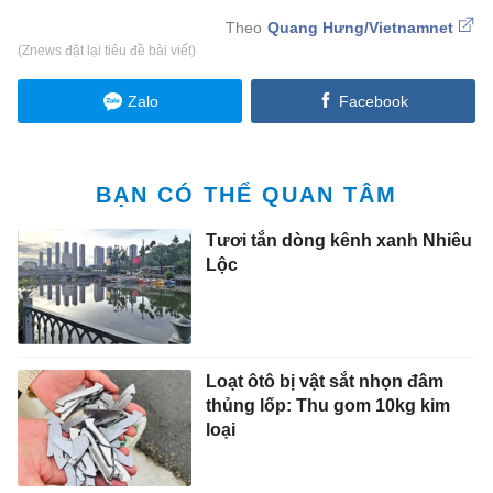
Quang Hưng/Vietnamnet
(Znews đặt lại tiêu đề bài viết)
Zalo
Facebook
BẠN CÓ THỂ QUAN TÂM
Tươi tắn dòng kênh xanh Nhiêu
Lộc
Loạt ôtô bị vật sắt nhọn đâm
thủng lốp: Thu gom 10kg kim
loại