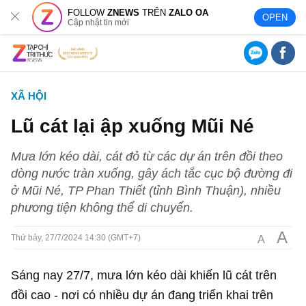
FOLLOW
ZNEWS
TRÊN
ZALO OA
OPEN
Cập nhật tin mới
XÃ HỘI
Lũ cát lại ập xuống Mũi Né
Mưa lớn kéo dài, cát đỏ từ các dự án trên đồi theo
dòng nước tràn xuống, gây ách tắc cục bộ đường đi
ở Mũi Né, TP Phan Thiết (tỉnh Bình Thuận), nhiều
phương tiện không thể di chuyển.
A
A
Thứ bảy, 27/7/2024 14:30 (GMT+7)
Sáng nay 27/7, mưa lớn kéo dài khiến lũ cát trên
đồi cao - nơi có nhiều dự án đang triển khai trên