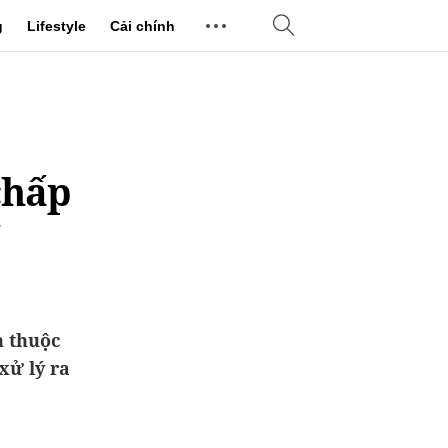
g
Lifestyle
Cải chính
chấp
'
n thuộc
xử lý ra