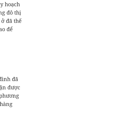
uy hoạch
ng đô thị
 ở đã thế
ao để
 đình đã
hận được
ề phương
 hàng