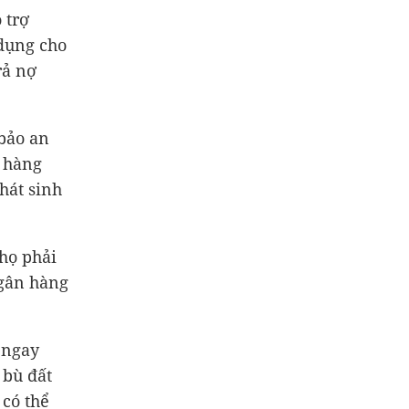
 trợ
 dụng cho
rả nợ
bảo an
h hàng
hát sinh
họ phải
ngân hàng
 ngay
 bù đất
 có thể