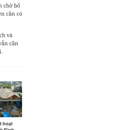
an chờ bố
ện cần có
ch và
vẫn cần
i.
t hoạt