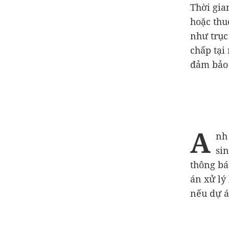
Thời gia
hoặc thu
như trục
chấp tại
đảm bảo 
A
nh
si
thông bá
án xử lý
nếu dự án