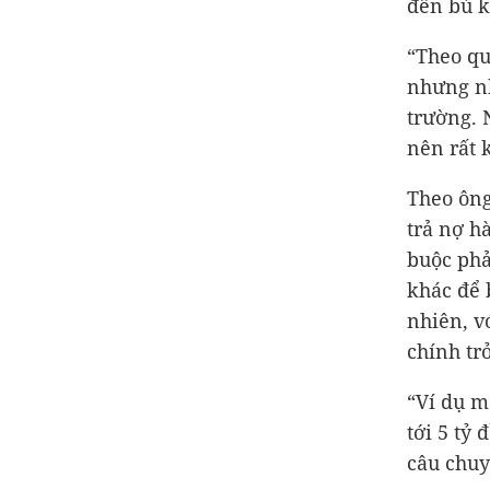
đền bù k
“Theo qu
nhưng nh
trường. 
nên rất 
Theo ông
trả nợ h
buộc phả
khác để 
nhiên, v
chính tr
“Ví dụ m
tới
5 tỷ 
câu chuy