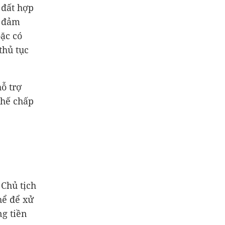
 đất hợp
o đảm
ặc có
thủ tục
ỗ trợ
thế chấp
Chủ tịch
hể để xử
ng tiền