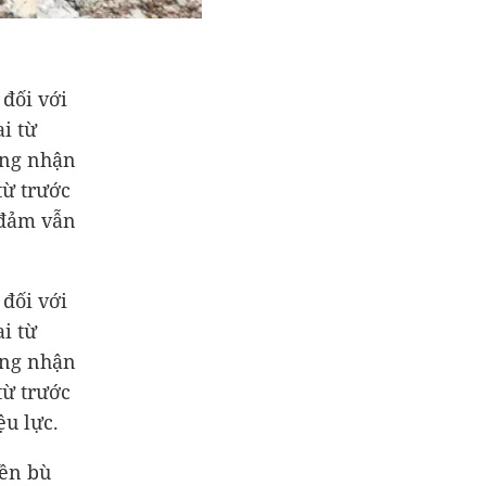
 đối với
i từ
ông nhận
từ trước
 đảm vẫn
 đối với
i từ
ông nhận
từ trước
ệu lực.
đền bù