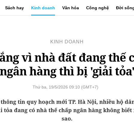
Sách hay
Kinh doanh
Văn hóa
Công nghệ
Đời sốn
KINH DOANH
lắng vì nhà đất đang thế 
ngân hàng thì bị 'giải tỏa
Thứ ba, 19/5/2026 09:10 (GMT+7)
thông tin quy hoạch mới TP. Hà Nội, nhiều hộ dâ
ải tỏa đang có nhà thế chấp ngân hàng không biết 
sao.