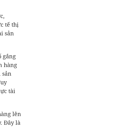
c,
 tế thị
ài sản
ố gắng
ân hàng
i sản
Tuy
ực tài
àng lên
. Đây là