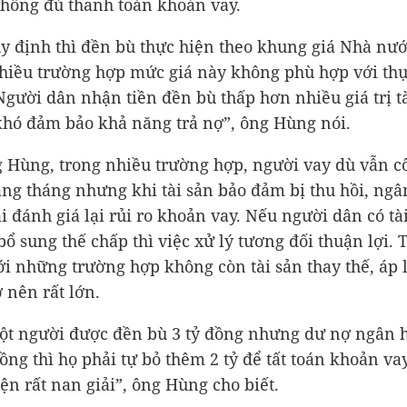
hông đủ thanh toán khoản vay.
y định thì đền bù thực hiện theo khung giá Nhà nướ
iều trường hợp mức giá này không phù hợp với thực
Người dân nhận tiền đền bù thấp hơn nhiều giá trị t
khó đảm bảo khả năng trả nợ”, ông Hùng nói.
 Hùng, trong nhiều trường hợp, người vay dù vẫn c
àng tháng nhưng khi tài sản bảo đảm bị thu hồi, ng
i đánh giá lại rủi ro khoản vay. Nếu người dân có tà
bổ sung thế chấp thì việc xử lý tương đối thuận lợi. 
ới những trường hợp không còn tài sản thay thế, áp l
ở nên rất lớn.
ột người được đền bù
3 tỷ đồng
nhưng dư nợ ngân h
đồng
thì họ phải tự bỏ thêm 2 tỷ để tất toán khoản vay
ện rất nan giải”, ông Hùng cho biết.