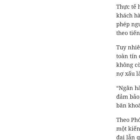
Thực tế 
khách hà
phép ngư
theo tiế
Tuy nhiê
toàn tín
không cò
nợ xấu là
“Ngân hà
đảm bảo 
băn kho
Theo Phó
một kiến
đai lẫn 