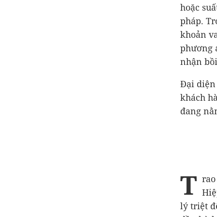
hoặc suấ
pháp. Tr
khoản va
phương á
nhận bồi
Đại diện
khách hà
đang nằm
T
rao
Hiệ
lý triệt