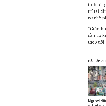
tính tới
trí tái 
cơ chế p
“Giãn ho
cần có k
theo dõi
Bài liên q
Người dân