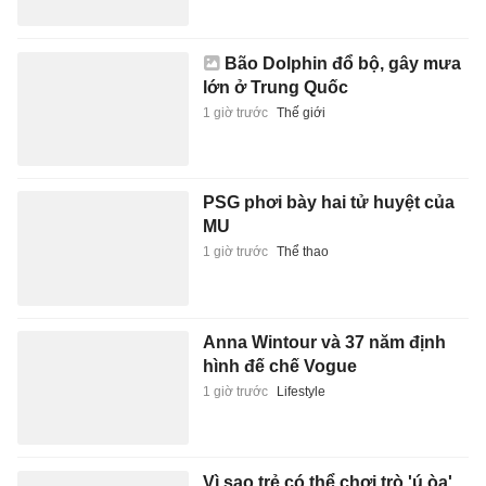
Bão Dolphin đổ bộ, gây mưa
lớn ở Trung Quốc
1 giờ trước
Thế giới
PSG phơi bày hai tử huyệt của
MU
1 giờ trước
Thể thao
Anna Wintour và 37 năm định
hình đế chế Vogue
1 giờ trước
Lifestyle
Vì sao trẻ có thể chơi trò 'ú òa'