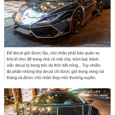
Để decal giữ được lâu, chủ nhân phải bảo quản xe
khá kĩ như để trong nhà có mái che, trùm bạt, tránh
việc decal bị bong tróc do thời tiết nóng... Tuy nhiên,
đa phần những lớp decal chỉ được giữ trong vòng vài
tháng và được chủ nhân thay mới thường xuyên.