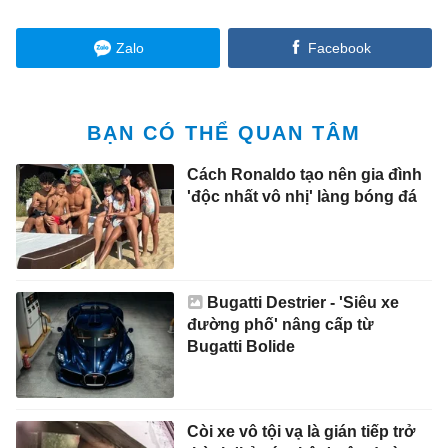
Zalo
Facebook
BẠN CÓ THỂ QUAN TÂM
Cách Ronaldo tạo nên gia đình
'độc nhất vô nhị' làng bóng đá
Bugatti Destrier - 'Siêu xe
đường phố' nâng cấp từ
Bugatti Bolide
Còi xe vô tội vạ là gián tiếp trở