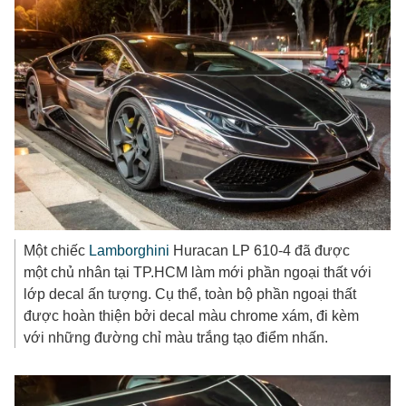
Một chiếc
Lamborghini
Huracan LP 610-4 đã được
một chủ nhân tại TP.HCM làm mới phần ngoại thất với
lớp decal ấn tượng. Cụ thể, toàn bộ phần ngoại thất
được hoàn thiện bởi decal màu chrome xám, đi kèm
với những đường chỉ màu trắng tạo điểm nhấn.