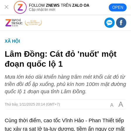
FOLLOW
ZNEWS
TRÊN
ZALO OA
OPEN
Cập nhật tin mới
XÃ HỘI
Lâm Đồng: Cát đỏ 'nuốt' một
đoạn quốc lộ 1
Mưa lớn kéo dài khiến hàng trăm mét khối cát đỏ từ
triền đồi đổ ập xuống, phủ kín hơn 100m mặt đường
quốc lộ 1 đoạn qua tỉnh Lâm Đồng.
A
A
Thứ bảy, 1/11/2025 20:14 (GMT+7)
Cùng thời điểm, cao tốc Vĩnh Hảo - Phan Thiết tiếp
tục xảy ra sạt lở ta-luy dương, tiềm ẩn nguy cơ mất