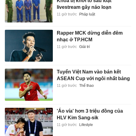
Khoa bị khởi tố sau loạt
livestream gây náo loạn
11 giờ trước
Pháp luật
Rapper MCK dừng diễn đêm
nhạc ở TP.HCM
11 giờ trước
Giải trí
Tuyển Việt Nam vào bán kết
ASEAN Cup với ngôi nhất bảng
11 giờ trước
Thể thao
'Áo vía' hơn 3 triệu đồng của
HLV Kim Sang-sik
11 giờ trước
Lifestyle