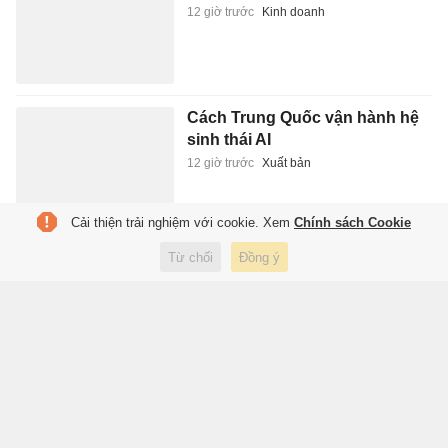
12 giờ trước
Kinh doanh
Cách Trung Quốc vận hành hệ
sinh thái AI
12 giờ trước
Xuất bản
Cải thiện trải nghiệm với cookie. Xem
Chính sách Cookie
Chàng trai Việt lén bố mẹ học
Từ chối
Đồng ý
múa thành giáo viên vũ đạo ở
Trung Quốc
12 giờ trước
Đời sống
Barcelona lấy đâu 185 triệu euro
mua Rodri?
12 giờ trước
Thể thao