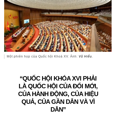
Một phiên họp của Quốc hội Khoá XV. Ảnh:
Vũ Hiếu.
“QUỐC HỘI KHÓA XVI PHẢI
LÀ QUỐC HỘI CỦA ĐỔI MỚI,
CỦA HÀNH ĐỘNG, CỦA HIỆU
QUẢ, CỦA GẦN DÂN VÀ VÌ
DÂN”