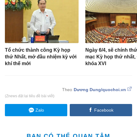
Tổ chức thành công Kỳ họp
Ngày 6/4, sẽ chính thứ
thứ Nhất, mở đầu nhiệm kỳ với
mạc Kỳ họp thứ nhất,
khí thế mới
khóa XVI
Dương Dung/quochoi.vn
(Znews đặt lại tiêu đề bài viết)
Zalo
Facebook
BẠN CÓ THỂ QUAN TÂM