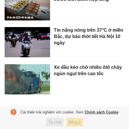
Tin nắng nóng trên 37°C ở miền
Bắc, dự báo thời tiết Hà Nội 10
ngày
Xe đầu kéo chở nhiều ôtô cháy
ngùn ngụt trên cao tốc
TIN TỨC MỚI NHẤT
Cải thiện trải nghiệm với cookie. Xem
Chính sách Cookie
Lời xin lỗi từ 4 cô gái thống trị
Từ chối
Đồng ý
Kpop