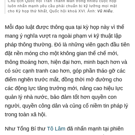
Chủ tịch Quốc hội Trần Thanh Mẫn trong nhiều cuộc họp
luôn nhấn mạnh yêu cầu phải chuẩn bị kỹ lưỡng mọi mặt
cho Kỳ họp thứ Nhất, Quốc hội khoá XVI. Ảnh:
Vũ Hiếu.
Mỗi đạo luật được thông qua tại kỳ họp này vì thế
mang ý nghĩa vượt ra ngoài phạm vi kỹ thuật lập
pháp thông thường. Đó là những viên gạch đầu tiên
đặt nền móng cho một không gian thể chế mới,
thông thoáng hơn, hiện đại hơn, minh bạch hơn và
có sức cạnh tranh cao hơn, góp phần tháo gỡ các
điểm nghẽn trước mắt, đồng thời mở đường cho
các động lực tăng trưởng mới, nâng cao hiệu lực
quản lý nhà nước, bảo đảm tốt hơn quyền con
người, quyền công dân và củng cố niềm tin pháp lý
trong toàn xã hội.
Như Tổng Bí thư
Tô Lâm
đã nhấn mạnh tại phiên