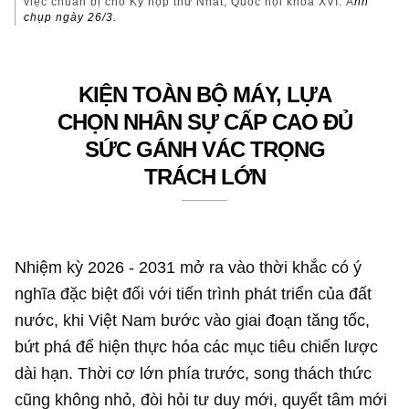
việc chuẩn bị cho Kỳ họp thứ Nhất, Quốc hội khoá XVI. Ả
nh
chụp ngày 26/3.
KIỆN TOÀN BỘ MÁY, LỰA
CHỌN NHÂN SỰ CẤP CAO ĐỦ
SỨC GÁNH VÁC TRỌNG
TRÁCH LỚN
Nhiệm kỳ 2026 - 2031 mở ra vào thời khắc có ý
nghĩa đặc biệt đối với tiến trình phát triển của đất
nước, khi Việt Nam bước vào giai đoạn tăng tốc,
bứt phá để hiện thực hóa các mục tiêu chiến lược
dài hạn. Thời cơ lớn phía trước, song thách thức
cũng không nhỏ, đòi hỏi tư duy mới, quyết tâm mới