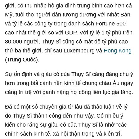
Ảnh:
Substack
.