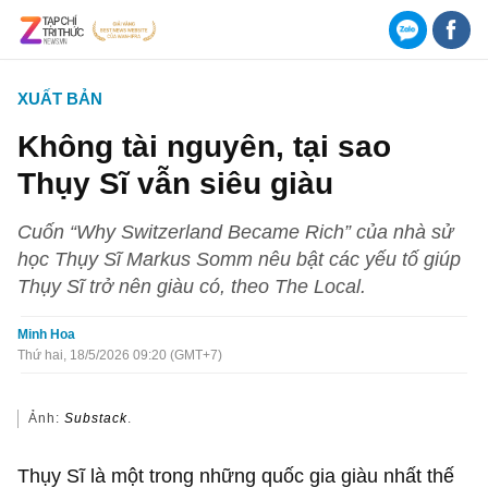
FOLLOW
ZNEWS
TRÊN
ZALO OA
OPEN
Cập nhật tin mới
XUẤT BẢN
Không tài nguyên, tại sao
Thụy Sĩ vẫn siêu giàu
Cuốn “Why Switzerland Became Rich” của nhà sử
học Thụy Sĩ Markus Somm nêu bật các yếu tố giúp
Thụy Sĩ trở nên giàu có, theo The Local.
Minh Hoa
A
A
Thứ hai, 18/5/2026 09:20 (GMT+7)