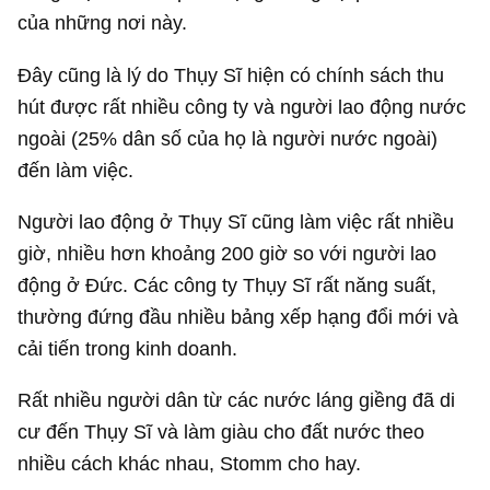
trọng, có từ thời Đế quốc La Mã. Ngôn ngữ
Germanic được sử dụng nhiều ở khu vực miền
Trung, miền Bắc và Tây Bắc châu Âu gồm tiếng
Anh, tiếng Đức, tiếng Hà Lan, tiếng Đan Mạch,
tiếng Na Uy, tiếng Thụy Điển và tiếng Iceland.
Ngôn ngữ châu Âu Latin là ngôn ngữ cổ của Đế
chế La Mã, bắt nguồn từ các ngôn ngữ Roman hiện
đại (Italy, Pháp, Tây Ban Nha, Bồ Đào Nha,
Romania).
Trong những thế kỷ trước, vị trí địa lý trung tâm này
là một lợi thế đáng kể đối với Thụy Sĩ, vì Italy là
quốc gia giàu có nhất châu Âu trong suốt một nghìn
năm.
Khi đó cũng như bây giờ, “chúng tôi luôn duy trì mối