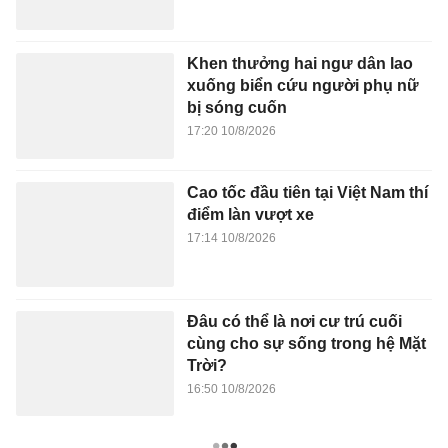
Chiến lược đọc sách hiệu quả
Quyền lực nào giúp cá
của giới siêu giàu
ngày càng giàu hơn?
Zalo
Facebook
TIN TỨC MỚI NHẤT
Apple Watch gốm sắp trở lại
18:38 10/8/2026