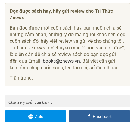
quan hệ chặt chẽ với Italy,” Stomm nói.
Ngoài ra, tất cả tuyến đường thương mại chính của
châu Âu đều đi qua Thụy Sĩ, từ bắc xuống nam. Lợi
thế địa lý này vẫn đang đóng vai trò quan trọng
trong sự thịnh vượng và giàu có của Thụy Sĩ ngày
nay.
THỨ BA: CHÍNH SÁCH NHẬP
CƯ CỦA THỤY SĨ
Trong những thế kỷ trước và cả ngày nay, việc
người nước ngoài nhập cư vào các thành phố của
Thụy Sĩ, đặc biệt là Geneva, Basel và Zurich, đã
đóng một “vai trò quan trọng” trong sự phát triển