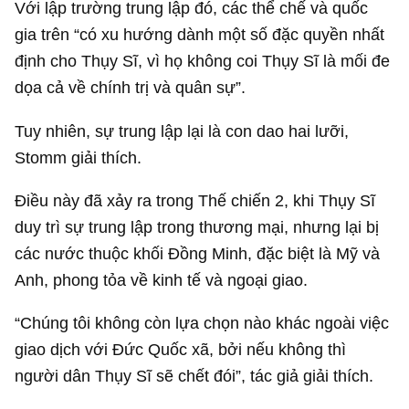
đặt những viên gạch nền tảng đầu tiên từ hàng
trăm năm trước.
THỨ NHẤT: LẬP TRƯỜNG
TRUNG LẬP CỦA THỤY SĨ
Nhờ lập trường lâu dài không can thiệp vào công
việc nội bộ của các quốc gia khác hoặc các cuộc
xung đột vũ trang, trong suốt lịch sử, “Thụy Sĩ đã có
thể ký kết các hiệp định thương mại với các quốc
gia trên toàn thế giới, dù là Venice, Đế chế
Habsburg, Pháp, Tây Ban Nha, v.v.”, Stomm chỉ ra.