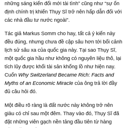
Thụy Sĩ là một trong những quốc gia giàu nhất thế
giới, có thu nhập hộ gia đình trung bình cao hơn cả
Mỹ, tuổi thọ người dân tương đương với Nhật Bản
và tỷ lệ các công ty trong danh sách Fortune 500
cao nhất thế giới so với GDP. Với tỷ lệ 1 tỷ phú trên
80.000 người, Thụy Sĩ cũng có mật độ tỷ phú cao
thứ ba thế giới, chỉ sau Luxembourg và
Hong Kong
(Trung Quốc).
Sự ổn định và giàu có của Thụy Sĩ càng đáng chú ý
hơn trong bối cảnh nền kinh tế chung châu Âu ngày
càng trì trệ với gánh nặng nợ công liên tục gia tăng.
Đã có một số chuyên gia từ lâu đã thảo luận về lý
do Thụy Sĩ thành công đến như vậy. Có nhiều ý