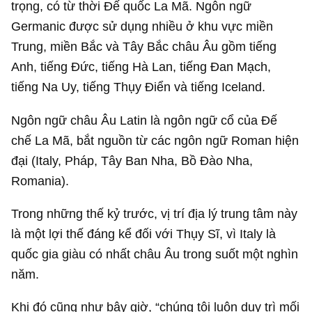
Với lập trường trung lập đó, các thể chế và quốc
gia trên “có xu hướng dành một số đặc quyền nhất
định cho Thụy Sĩ, vì họ không coi Thụy Sĩ là mối đe
dọa cả về chính trị và quân sự”.
Tuy nhiên, sự trung lập lại là con dao hai lưỡi,
Stomm giải thích.
Điều này đã xảy ra trong Thế chiến 2, khi Thụy Sĩ
duy trì sự trung lập trong thương mại, nhưng lại bị
các nước thuộc khối Đồng Minh, đặc biệt là Mỹ và
Anh, phong tỏa về kinh tế và ngoại giao.
“Chúng tôi không còn lựa chọn nào khác ngoài việc
giao dịch với Đức Quốc xã, bởi nếu không thì
người dân Thụy Sĩ sẽ chết đói”, tác giả giải thích.