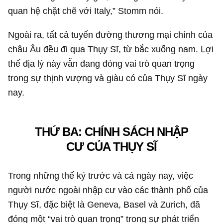
Những phân tích của Stomm cũng đặt ra một góc
nhìn khác về chỉ trích lâu nay của công chúng rằng
người Thụy Sĩ đã tự nguyện bán vàng cho Đức
trong chiến tranh.
THỨ HAI: VỊ TRÍ ĐỊA LÝ
“Chúng tôi nằm ở trung tâm châu Âu, ở vùng biên
giới giữa châu Âu Germanic và châu Âu Latin”,
Stomm lưu ý.
Khu vực biên giới giữa châu Âu Germanic (phía
Bắc/Trung) và châu Âu Latin (phía Nam/Tây Nam)
không chỉ là đường phân chia địa lý mà còn là
đường ranh giới văn hóa, ngôn ngữ và lịch sử quan