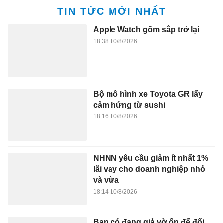
của những nơi này.
Đây cũng là lý do Thụy Sĩ hiện có chính sách thu
hút được rất nhiều công ty và người lao động nước
ngoài (25% dân số của họ là người nước ngoài)
đến làm việc.
Người lao động ở Thụy Sĩ cũng làm việc rất nhiều
giờ, nhiều hơn khoảng 200 giờ so với người lao
động ở Đức. Các công ty Thụy Sĩ rất năng suất,
thường đứng đầu nhiều bảng xếp hạng đổi mới và
cải tiến trong kinh doanh.
Rất nhiều người dân từ các nước láng giềng đã di
cư đến Thụy Sĩ và làm giàu cho đất nước theo
nhiều cách khác nhau, Stomm cho hay.