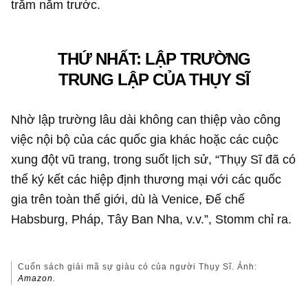
kiến cho rằng sự giàu có của Thụy Sĩ là nhờ “các
chính sách kinh tế, xã hội thận trọng và kiên trì,
những sáng kiến đổi mới tài tình” cũng như “sự ổn
định chính trị khiến Thụy Sĩ trở nên hấp dẫn đối với
các nhà đầu tư nước ngoài”.
Tác giả Markus Somm cho hay, tất cả ý kiến này
đều đúng, nhưng chưa đề cập sâu hơn tới bối cảnh
lịch sử sâu xa của quốc gia này. Tại sao Thụy Sĩ,
một quốc gia hầu như không có nguyên liệu thô, lại
tích lũy được khối tài sản khổng lồ như hiện nay.
Cuốn
Why Switzerland Became Rich: Facts and
Myths of an Economic Miracle
của ông trả lời đầy
đủ câu hỏi đó.
Một điều rõ ràng là đất nước này không trở nên
giàu có chỉ sau một đêm. Thay vào đó, Thụy Sĩ đã