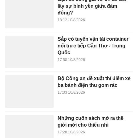
Đọc được sách hay, hãy gửi review cho Tri Thức -
Znews
Bạn đọc được một cuốn sách hay, bạn muốn chia sẻ
những cảm nhận, những lý do mà người khác nên đọc
cuốn sách đó, hãy viết review và gửi về cho chúng tôi.
Tri Thức - Znews mở chuyên mục “Cuốn sách tôi đọc”,
là diễn đàn để chia sẻ review sách do bạn đọc gửi
đến qua Email:
books@znews.vn.
Bài viết cần gửi
kèm ảnh chụp cuốn sách, tên tác giả, số điện thoại.
Trân trọng.
Bài liên quan