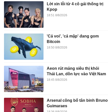
Lời xin lỗi từ 4 cô gái thống trị
Kpop
18:51 8/8/2026
'Cá voi', 'cá mập' đang gom
Bitcoin
18:50 8/8/2026
Aeon rút mảng siêu thị khỏi
Thái Lan, dồn lực vào Việt Nam
18:45 8/8/2026
Arsenal công bố tân binh Bruno
Guimaraes
18:36 8/8/2026