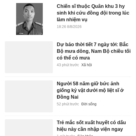
Chiến sĩ thuộc Quân khu 3 hy
sinh khi cứu đồng đội trong lúc
làm nhiệm vụ
18:26 8/8/2026
Dự báo thời tiết 7 ngày tới: Bắc
Bộ mưa dông, Nam Bộ chiều tối
có thể có mưa
43 phút trước
Xã hội
Người 58 năm giữ bức ảnh
giống kỷ vật dưới mộ liệt sĩ ở
Đồng Nai
52 phút trước
Đời sống
Trẻ mắc sốt xuất huyết có dấu
hiệu này cần nhập viện ngay