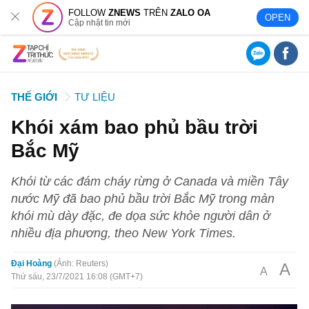
FOLLOW
ZNEWS
TRÊN
ZALO OA
OPEN
Cập nhật tin mới
THẾ GIỚI
TƯ LIỆU
Khói xám bao phủ bầu trời
Bắc Mỹ
Khói từ các đám cháy rừng ở Canada và miền Tây
nước Mỹ đã bao phủ bầu trời Bắc Mỹ trong màn
khói mù dày đặc, đe dọa sức khỏe người dân ở
nhiều địa phương, theo New York Times.
Đại Hoàng
Ảnh: Reuters
A
A
Thứ sáu, 23/7/2021 16:08 (GMT+7)