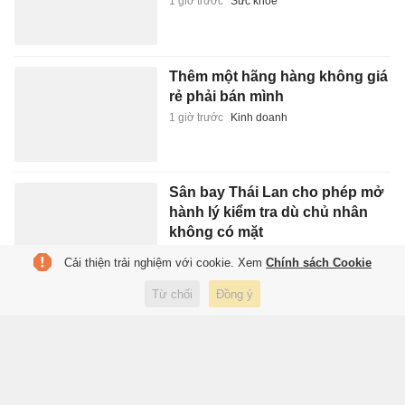
1 giờ trước
Sức khỏe
Thêm một hãng hàng không giá
rẻ phải bán mình
1 giờ trước
Kinh doanh
Sân bay Thái Lan cho phép mở
hành lý kiểm tra dù chủ nhân
không có mặt
1 giờ trước
Du lịch
Cải thiện trải nghiệm với cookie. Xem
Chính sách Cookie
Từ chối
Đồng ý
Thành Lộc sau khi rời sân khấu
Thiên Đăng
1 giờ trước
Giải trí