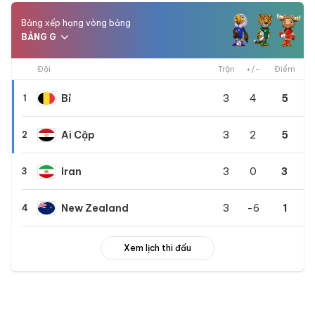
Bảng xếp hạng vòng bảng
BẢNG G
Đội
Trận
+/-
Điểm
Bỉ
3
4
5
1
Ai Cập
3
2
5
2
Iran
3
0
3
3
New Zealand
3
-6
1
4
Xem lịch thi đấu