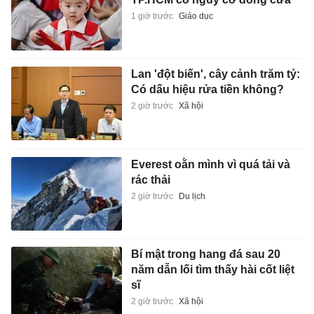
1 giờ trước
Giáo dục
Lan 'đột biến', cây cảnh trăm tỷ:
Có dấu hiệu rửa tiền không?
2 giờ trước
Xã hội
Everest oằn mình vì quá tải và
rác thải
2 giờ trước
Du lịch
Bí mật trong hang đá sau 20
năm dẫn lối tìm thấy hài cốt liệt
sĩ
2 giờ trước
Xã hội