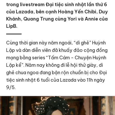
trong livestream Đại tiệc sinh nhật lần thứ 6
của Lazada, bên cạnh Hoàng Yến Chibi, Duy
Khánh, Quang Trung cùng Yori và Annie của
LipB.
Cùng thời gian này năm ngoái, “dì ghẻ” Huỳnh
Lập và dàn diễn viên đã khuấy đảo cộng đồng
mạng bằng series “Tấm Cám - Chuyện Huỳnh
Lập kể”. Năm nay không đi lễ hội thử giày, dì
ghẻ chua ngoa đang bận rộn chuẩn bị cho Đại
tiệc sinh nhật 6 tuổi của Lazada vào 11h ngày
9/5.