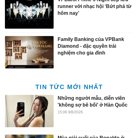
runner với nhạc hội ‘Bứt phá từ
hôm nay’
Family Banking của VPBank
Diamond - đặc quyền trải
nghiệm cho gia đình
TIN TỨC MỚI NHẤT
Những người mẫu, diễn viên
'không sợ bê bối' ở Hàn Quốc
15:06 9/8/2026
Mùa giải cuối của Ronaldo ở