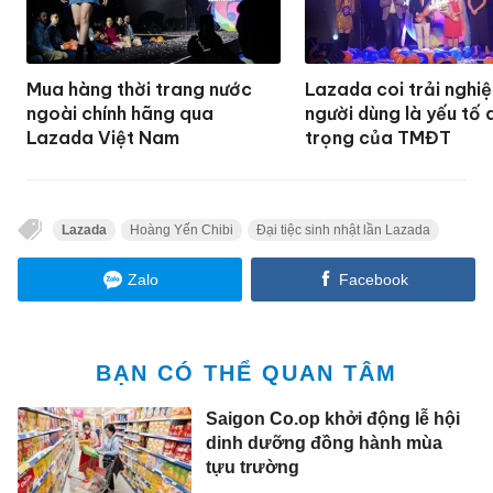
Mua hàng thời trang nước
Lazada coi trải nghi
ngoài chính hãng qua
người dùng là yếu tố
Lazada Việt Nam
trọng của TMĐT
Lazada
Hoàng Yến Chibi
Đại tiệc sinh nhật lần Lazada
Zalo
Facebook
BẠN CÓ THỂ QUAN TÂM
Saigon Co.op khởi động lễ hội
dinh dưỡng đồng hành mùa
tựu trường