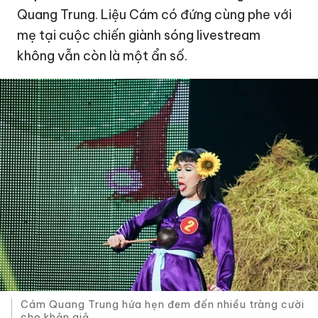
Quang Trung. Liệu Cám có đứng cùng phe với
mẹ tại cuộc chiến giành sóng livestream
không vẫn còn là một ẩn số.
Cám Quang Trung hứa hẹn đem đến nhiều tràng cười
cho khản giả.