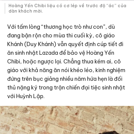
Hoàng Yến Chibi liệu có cơ lép về trước độ “ác” của
dàn khách mời.
Với tấm lòng “thương học trò như con”, dù
đang bận rộn cho mùa thi cuối kỳ, cô giáo
Khánh (Duy Khánh) vẫn quyết định cúp tiết đi
ăn sinh nhật Lazada để bảo vệ Hoàng Yến
Chibi, hoặc ngược lại. Chẳng thua kém ai, cô
giáo với khả năng ăn nói khéo léo, kinh nghiệm
đứng trên bục giảng nhiều năm hứa hẹn là đối
thủ nặng ký trong trận chiến đại tiệc sinh nhật
với Huỳnh Lập.