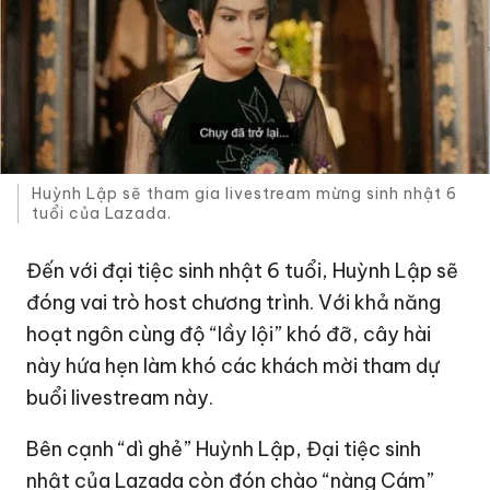
Huỳnh Lập sẽ tham gia livestream mừng sinh nhật 6
tuổi của Lazada.
Đến với đại tiệc sinh nhật 6 tuổi, Huỳnh Lập sẽ
đóng vai trò host chương trình. Với khả năng
hoạt ngôn cùng độ “lầy lội” khó đỡ, cây hài
này hứa hẹn làm khó các khách mời tham dự
buổi livestream này.
Bên cạnh “dì ghẻ” Huỳnh Lập, Đại tiệc sinh
nhật của Lazada còn đón chào “nàng Cám”