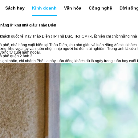
 chậm.
Đóng
Sách hay
Kinh doanh
Văn hóa
Công nghệ
Đời sốn
hàng ở 'khu nhà giàu' Thảo Điền
 khách quốc tế, nay Thảo Điền (TP Thủ Đức, TP.HCM) xuất hiện chi chít những nhà 
à phê, nhà hàng xuất hiện tại Thảo Điền, khu nhà giàu và luôn đông đúc du khách
ờng, khu vực này vẫn luôn nhộn nhịp người trẻ đến trải nghiệm. Trong ảnh là cửa
ương từ cuối năm ngoái.
 ghi nhận, chi nhánh Phê La này luôn đông khách dù là ngày trong tuần hay cuối 