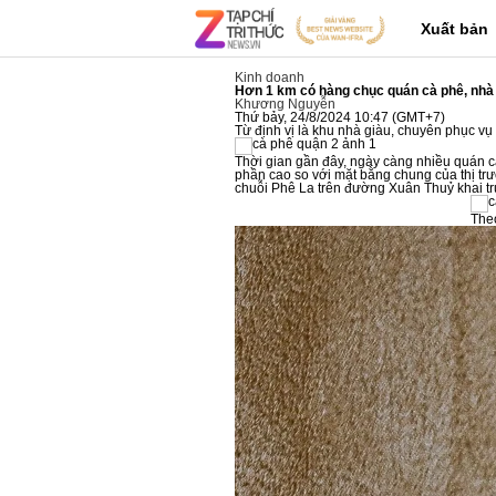
Bạn có thể
chuyển sang phiên bản mobile rút gọn của Tri thức trực tuyến
nếu mạng
Xuất bản
Kinh doanh
Hơn 1 km có hàng chục quán cà phê, nhà 
Khương Nguyễn
Thứ bảy, 24/8/2024 10:47 (GMT+7)
Từ định vị là khu nhà giàu, chuyên phục vụ
Thời gian gần đây, ngày càng nhiều quán c
phần cao so với mặt bằng chung của thị trư
chuỗi Phê La trên đường Xuân Thuỷ khai tr
Theo