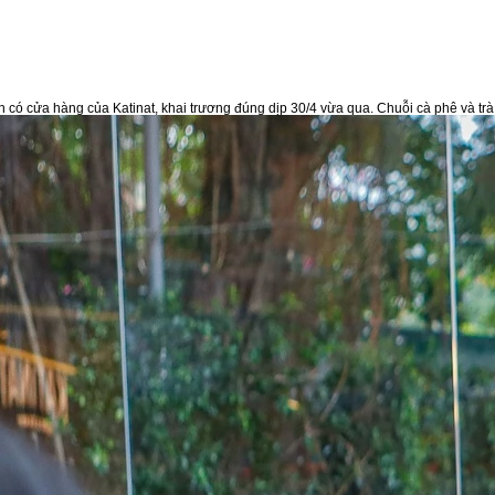
 có cửa hàng của Katinat, khai trương đúng dịp 30/4 vừa qua. Chuỗi cà phê và tr