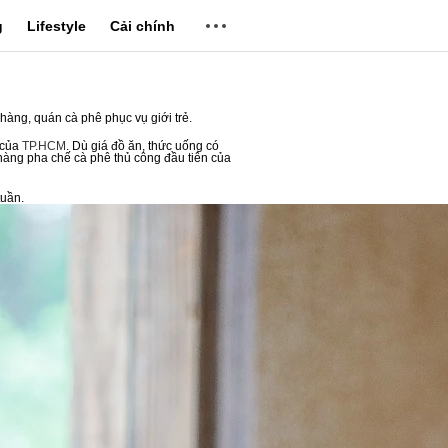
g
Lifestyle
Cải chính
hàng, quán cà phê phục vụ giới trẻ.
 của
TP.HCM
. Dù giá đồ ăn, thức uống có
 hàng pha chế cà phê thủ công đầu tiên của
tuần.