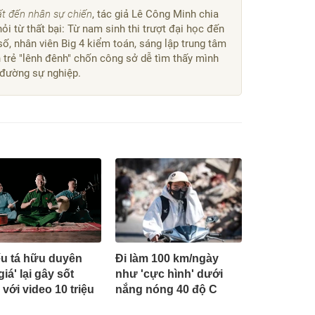
t đến nhân sự chiến
, tác giả Lê Công Minh chia
ỏi từ thất bại: Từ nam sinh thi trượt đại học đến
ố, nhân viên Big 4 kiểm toán, sáng lập trung tâm
 trẻ "lênh đênh" chốn công sở dễ tìm thấy mình
 đường sự nghiệp.
ếu tá hữu duyên
Đi làm 100 km/ngày
iá' lại gây sốt
như 'cực hình' dưới
với video 10 triệu
nắng nóng 40 độ C