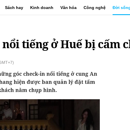
Sách hay
Kinh doanh
Văn hóa
Công nghệ
Đời sốn
' nổi tiếng ở Huế bị cấm 
(GMT+7)
ững góc check-in nổi tiếng ở cung An
thang hiện được ban quản lý đặt tấm
khách nằm chụp hình.