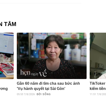
N TÂM
Gần 60 năm đi tìm cha sau bức ảnh
TikToker
tương
'Vụ hành quyết tại Sài Gòn'
kiếm tiền
05:53
7/8/2026
ĐỜI SỐNG
11:51
7/8/20