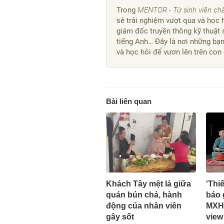
Trong
MENTOR - Từ sinh viên chấ
sẻ trải nghiệm vượt qua và học h
giám đốc truyền thông kỹ thuật s
tiếng Anh… Đây là nơi những bạn
và học hỏi để vươn lên trên con
Bài liên quan
Khách Tây mệt lả giữa
'Thi
quán bún chả, hành
báo g
động của nhân viên
MXH 
gây sốt
view