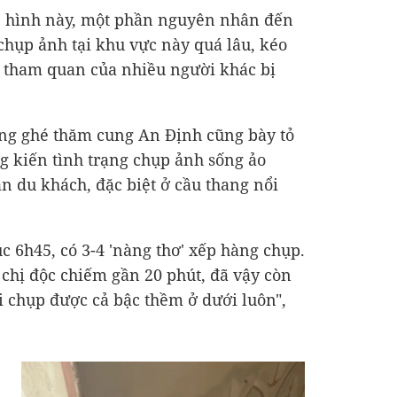
p hình này, một phần nguyên nhân đến
 chụp ảnh tại khu vực này quá lâu, kéo
c tham quan của nhiều người khác bị
ừng ghé thăm cung An Định cũng bày tỏ
g kiến tình trạng chụp ảnh sống ảo
n du khách, đặc biệt ở cầu thang nổi
c 6h45, có 3-4 'nàng thơ' xếp hàng chụp.
 chị độc chiếm gần 20 phút, đã vậy còn
i chụp được cả bậc thềm ở dưới luôn",