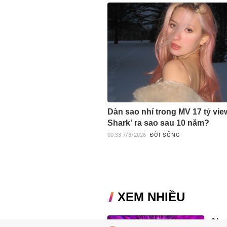
Dàn sao nhí trong MV 17 tỷ vie
Shark' ra sao sau 10 năm?
00:33
7/8/2026
ĐỜI SỐNG
XEM NHIỀU
Ng