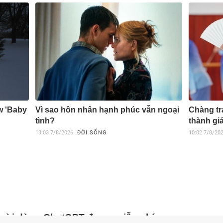
w 'Baby
Vì sao hôn nhân hạnh phúc vẫn ngoại
Chàng tr
tình?
thành gi
13:03
7/8/2026
ĐỜI SỐNG
10:02
7/8/20
ười dùng ChatGPT được miễn phí