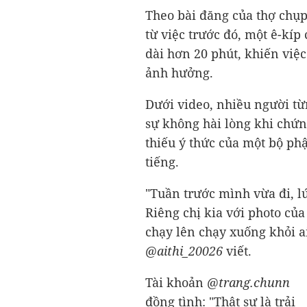
Theo bài đăng của thợ chụ
từ việc trước đó, một ê-kíp
dài hơn 20 phút, khiến việ
ảnh hưởng.
Dưới video, nhiều người t
sự không hài lòng khi chứn
thiếu ý thức của một bộ phậ
tiếng.
"Tuần trước mình vừa đi, lú
Riêng chị kia với photo của
chạy lên chạy xuống khỏi a
@aithi_20026
viết.
Tài khoản
@trang.chunn
đồng tình: "Thật sự là trải