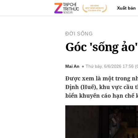
Xuất bản
ĐỜI SỐNG
Góc 'sống ảo
Mai An
Thứ bảy, 6/6/2026 17:56 
Được xem là một trong nh
Định (Huế), khu vực cầu 
biển khuyến cáo hạn chế 