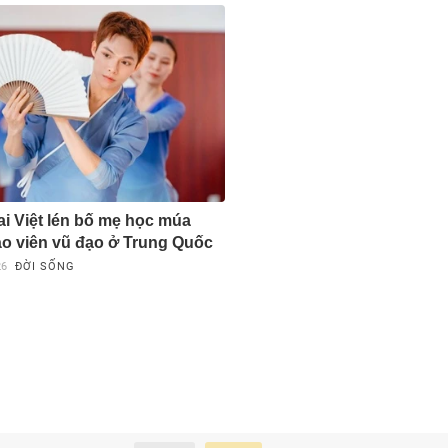
ai Việt lén bố mẹ học múa
áo viên vũ đạo ở Trung Quốc
26
ĐỜI SỐNG