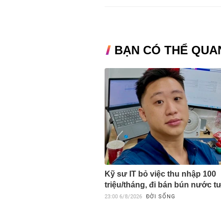
BẠN CÓ THỂ QUA
Kỹ sư IT bỏ việc thu nhập 100
triệu/tháng, đi bán bún nước 
23:00
6/8/2026
ĐỜI SỐNG