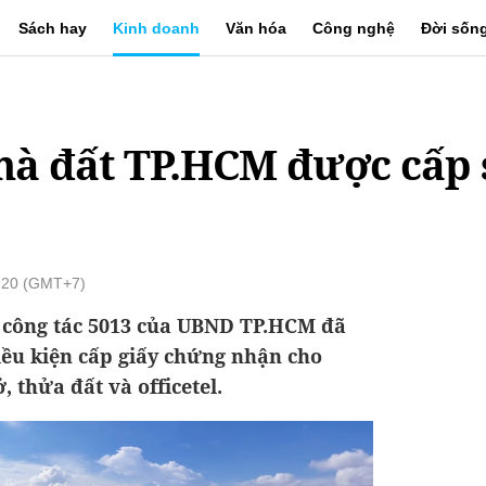
Sách hay
Kinh doanh
Văn hóa
Công nghệ
Đời sốn
hà đất TP.HCM được cấp 
4:20 (GMT+7)
ổ công tác 5013 của UBND TP.HCM đã
iều kiện cấp giấy chứng nhận cho
, thửa đất và officetel.