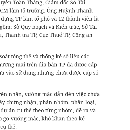
guyễn Toàn Thắng, Giám đốc Sở Tài
HCM làm tổ trưởng. Ông Huỳnh Thanh
 dựng TP làm tổ phó và 12 thành viên là
gồm: Sở Quy hoạch và Kiến trúc, Sở Tài
i, Thanh tra TP, Cục Thuế TP, Công an
soát tổng thể và thống kê số liệu các
hương mại trên địa bàn TP đã được cấp
ưa vào sử dụng nhưng chưa được cấp sổ
uyên nhân, vướng mắc dẫn đến việc chưa
iấy chứng nhận, phân nhóm, phân loại,
 dự án cụ thể theo từng nhóm, đề ra và
áo gỡ vướng mắc, khó khăn theo kế
 cụ thể.