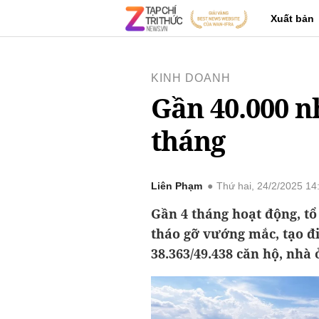
Xuất bản
KINH DOANH
Gần 40.000 n
tháng
Liên Phạm
Thứ hai, 24/2/2025 1
Gần 4 tháng hoạt động, t
tháo gỡ vướng mắc, tạo đ
38.363/49.438 căn hộ, nhà ở