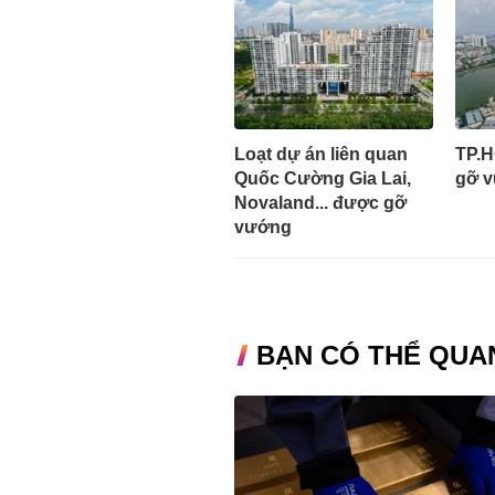
Loạt dự án liên quan
TP.H
Quốc Cường Gia Lai,
gỡ v
Novaland... được gỡ
vướng
BẠN CÓ THỂ QUA