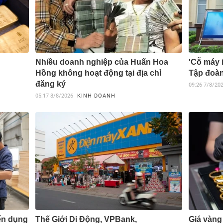
Nhiều doanh nghiệp của Huấn Hoa
'Cỗ máy i
Hồng không hoạt động tại địa chỉ
Tập đoàn
đăng ký
09:26
7/8/20
05:17
8/8/2026
KINH DOANH
ển dụng
Thế Giới Di Động, VPBank,
Giá vàng