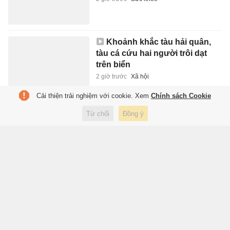
Khoảnh khắc tàu hải quân,
tàu cá cứu hai người trôi dạt
trên biển
2 giờ trước
Xã hội
Cải thiện trải nghiệm với cookie. Xem
Chính sách Cookie
Dùng thiết bị không người lái
Từ chối
Đồng ý
tìm du khách mất tích ở biển
2 giờ trước
Xã hội
Tân binh MU gây ấn tượng
mạnh trước PSG
3 giờ trước
Thể thao