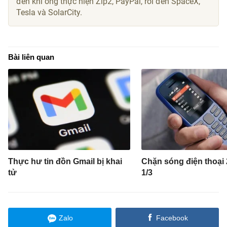
đến khi ông thực hiện Zip2, PayPal, rồi đến SpaceX,
Tesla và SolarCity.
Bài liên quan
Thực hư tin đồn Gmail bị khai
Chặn sóng điện thoại 
tử
1/3
Zalo
Facebook