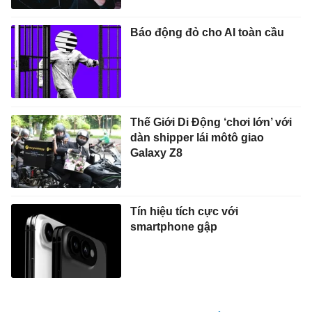
Báo động đỏ cho AI toàn cầu
Thế Giới Di Động ‘chơi lớn’ với
dàn shipper lái môtô giao
Galaxy Z8
Tín hiệu tích cực với
smartphone gập