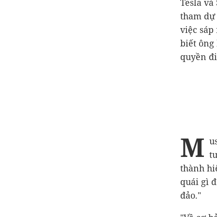
Tesla và
tham dự 
việc sáp
biết ông
quyền đi
M
u
t
thành hi
quái gì 
đảo."