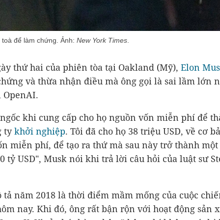
n toà để làm chứng. Ảnh:
New York Times
.
ày thứ hai của phiên tòa tại Oakland (Mỹ),
Elon Mu
chứng và thừa nhận điều mà ông gọi là sai lầm lớn n
i OpenAI.
t ngốc khi cung cấp cho họ nguồn vốn miễn phí để th
g ty
khởi nghiệp
. Tôi đã cho họ
38 triệu USD
, về cơ b
n miễn phí, để tạo ra thứ mà sau này trở thành một
0 tỷ USD
", Musk nói khi trả lời câu hỏi của luật sư S
 tả năm 2018 là thời điểm mầm mống của cuộc chiế
hôm nay. Khi đó, ông rất bận rộn với hoạt động sản x