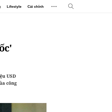
g
Lifestyle
Cải chính
ốc'
iệu USD
của công