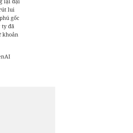
 lại đại
út lui
 phú gốc
 ty đã
từ khoản
penAI