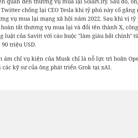
ên quan đến thương vụ mua lại SolarCity. Sau đó, ông
 Twitter chống lại CEO Tesla khi tỷ phú này cố gắng r
ơng vụ mua lại mạng xã hội năm 2022. Sau khi vị tỷ
hoàn tất thương vụ mua lại và đổi tên thành X, công
g luật của Savitt với cáo buộc "làm giàu bất chính" 
p
90 triệu USD
.
òn ám chỉ vụ kiện của Musk chỉ là nỗ lực trì hoãn O
 các kỹ sư của ông phát triển Grok tại xAI.