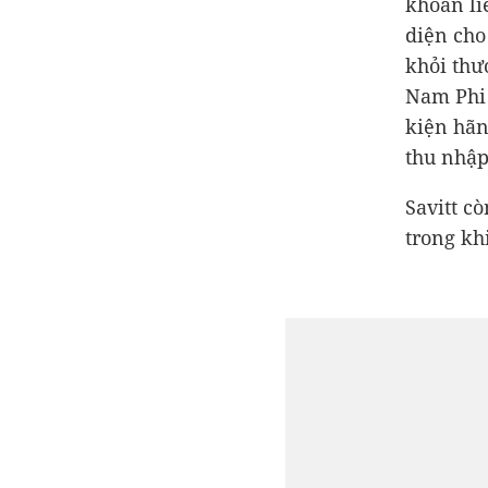
khoán li
diện cho
khỏi thư
Nam Phi 
kiện hãn
thu nhậ
Savitt c
trong khi