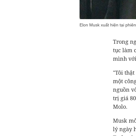
Elon Musk xuất hiện tại phiê
Trong ng
tục làm 
mình vớ
"Tôi thậ
một côn
nguồn vố
trị giá
80
Molo.
Musk mô
lý ngày 