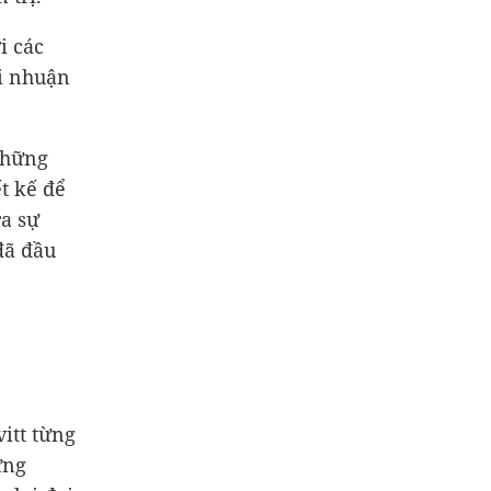
i các
ợi nhuận
những
ết kế để
ra sự
đã đầu
vitt từng
ứng