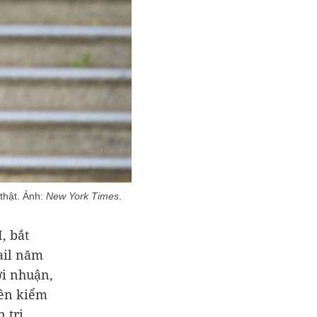
thật. Ảnh:
New York Times
.
, bắt
ail năm
ợi nhuận,
yền kiểm
 trị.