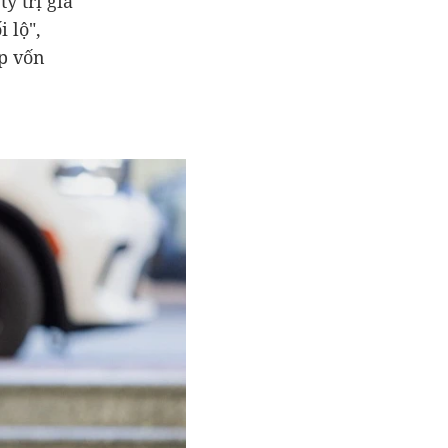
y trị giá
 lộ",
p vốn