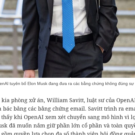
 OpenAI tuyên bố Elon Musk đang đưa ra các bằng chứng không đúng sự 
 kia phòng xử án, William Savitt, luật sư của OpenAI
 bác bằng các bằng chứng email. Savitt trình ra em
 thấy khi OpenAI xem xét chuyển sang mô hình vì l
usk đã muốn nắm giữ phần lớn cổ phần và toàn qu
o gồm quyền lựa chọn đa số thành viên hội đồng quản