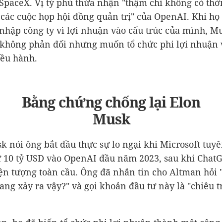
 SpaceX. Vị tỷ phú thừa nhận "thậm chí không có thờ
các cuộc họp hội đồng quản trị" của OpenAI. Khi họ
 nhập công ty vì lợi nhuận vào cấu trúc của mình, M
 không phản đối nhưng muốn tổ chức phi lợi nhuận
ều hành.
Bằng chứng chống lại Elon
Musk
sk nói ông bắt đầu thực sự lo ngại khi Microsoft tuy
ư
10 tỷ USD
vào OpenAI đầu năm 2023, sau khi ChatG
ện tượng toàn cầu. Ông đã nhắn tin cho Altman hỏi
đang xảy ra vậy?" và gọi khoản đầu tư này là "chiêu t