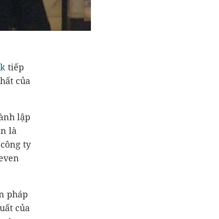
sk
tiếp
hất của
ành lập
ản là
 công ty
teven
n pháp
uất của