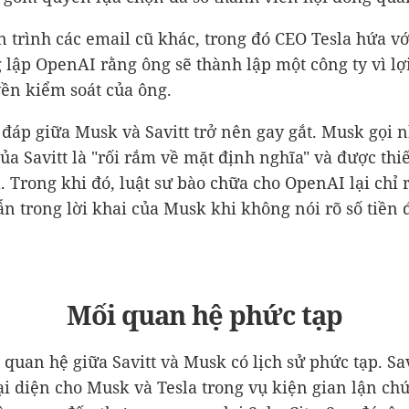
òn trình các email cũ khác, trong đó CEO Tesla hứa vớ
 lập OpenAI rằng ông sẽ thành lập một công ty vì l
ền kiểm soát của ông.
 đáp giữa Musk và Savitt trở nên gay gắt. Musk gọi 
của Savitt là "rối rắm về mặt định nghĩa" và được thi
. Trong khi đó, luật sư bào chữa cho OpenAI lại chỉ 
n trong lời khai của Musk khi không nói rõ số tiền 
Mối quan hệ phức tạp
i quan hệ giữa Savitt và Musk có lịch sử phức tạp. Sa
ại diện cho Musk và Tesla trong vụ kiện gian lận ch