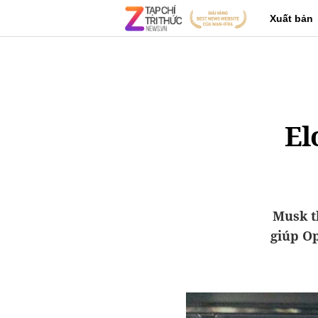
Xuất bản
El
Musk t
giúp Op