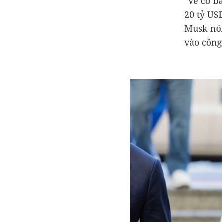
"Về cơ b
20 tỷ US
Musk nói
vào công