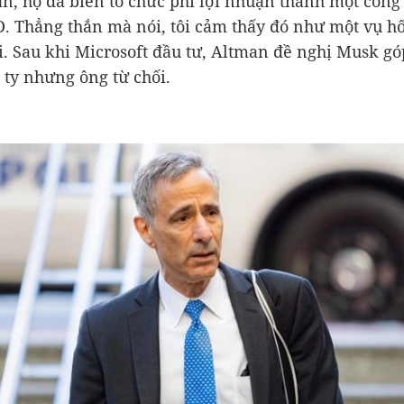
ản, họ đã biến tổ chức phi lợi nhuận thành một công t
D
. Thẳng thắn mà nói, tôi cảm thấy đó như một vụ hối
. Sau khi Microsoft đầu tư, Altman đề nghị Musk gó
 ty nhưng ông từ chối.