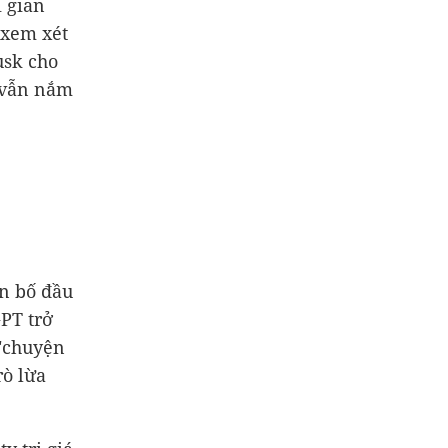
i gian
 xem xét
usk cho
 vẫn nắm
ên bố đầu
PT trở
 "chuyện
rò lừa