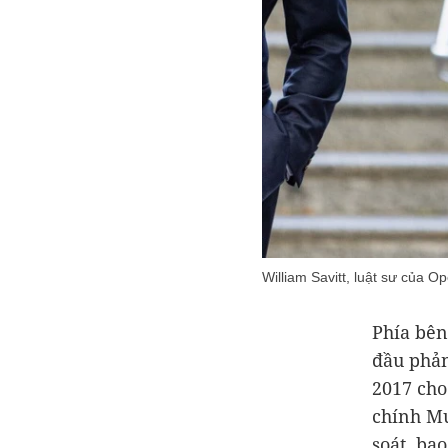
William Savitt, luật sư của
Phía bên
đầu phản
2017 cho
chính M
soát, ba