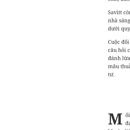
Savitt c
nhà sáng
dưới quy
Cuộc đối
câu hỏi 
đánh lừa
mâu thuẫ
tư.
M
ố
đ