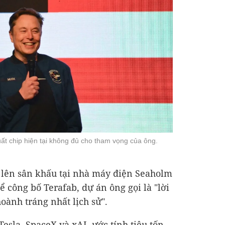
ất chip hiện tại không đủ cho tham vọng của ông.
lên sân khấu tại nhà máy điện Seaholm
ể công bố Terafab, dự án ông gọi là "lời
hoành tráng nhất lịch sử".
Tesla, SpaceX và xAI, ước tính tiêu tốn