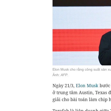
Elon Musk cho rằng công suất sản xu
Ảnh:
AFP
.
Ngày 21/3,
Elon Musk
bước 
ở trung tâm Austin, Texas đ
giải cho bài toán làm chip 
Terafab là liên doanh giữa 