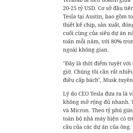
20-
25 tỷ USD
. Cơ sở đầu ti
Tesla tại Austin, bao gồm t
thiết kế chip, sản xuất, đón
cuối cùng của siêu dự án nà
toán mỗi năm, với 80% trong
ngoài không gian.
"Đây là thời điểm tuyệt vờ
giờ. Chúng tôi cần rất nhiều
điều cấp bách", Musk tuyên
Lý do CEO Tesla đưa ra là v
không mở rộng đủ nhanh. 
và Micron. Theo tỷ phú giàu
toàn bộ nhà máy hiện có t
cầu của các dự án của ông.