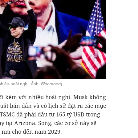
nhiều hoài nghi. Ảnh:
Bloomberg
.
đi kèm với nhiều hoài nghi. Musk không
uất bán dẫn và có lịch sử đặt ra các mục
, TSMC đã phải đầu tư
165 tỷ USD
trong
 tại Arizona. Song, các cơ sở này sẽ
 2 nm cho đến năm 2029.