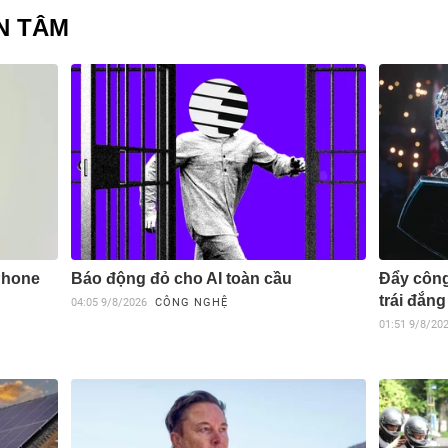
N TÂM
Phone
Báo động đỏ cho AI toàn cầu
Đẩy công
trái đắng
04:05
9/8/2026
CÔNG NGHỆ
01:51
9/8/20