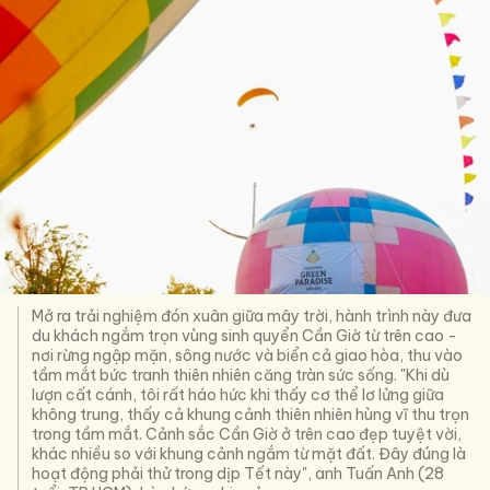
Mở ra trải nghiệm đón xuân giữa mây trời, hành trình này đưa
du khách ngắm trọn vùng sinh quyển Cần Giờ từ trên cao -
nơi rừng ngập mặn, sông nước và biển cả giao hòa, thu vào
tầm mắt bức tranh thiên nhiên căng tràn sức sống. "Khi dù
lượn cất cánh, tôi rất háo hức khi thấy cơ thể lơ lửng giữa
không trung, thấy cả khung cảnh thiên nhiên hùng vĩ thu trọn
trong tầm mắt. Cảnh sắc Cần Giờ ở trên cao đẹp tuyệt vời,
khác nhiều so với khung cảnh ngắm từ mặt đất. Đây đúng là
hoạt động phải thử trong dịp Tết này", anh Tuấn Anh (28