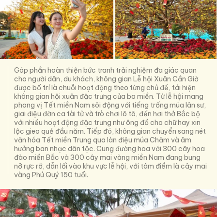
Góp phần hoàn thiện bức tranh trải nghiệm đa giác quan
cho người dân, du khách, không gian Lễ hội Xuân Cần Giờ
được bố trí là chuỗi hoạt động theo từng chủ đề, tái hiện
không gian hội xuân đặc trưng của ba miền. Từ lễ hội mang
phong vị Tết miền Nam sôi động với tiếng trống múa lân sư,
giai điệu đờn ca tài tử và trò chơi lô tô, đến hơi thở Bắc bộ
với nhiều hoạt động đặc trưng như ông đồ cho chữ hay xin
lộc gieo quẻ đầu năm. Tiếp đó, không gian chuyển sang nét
văn hóa Tết miền Trung qua làn điệu múa Chăm và âm
hưởng ban nhạc dân tộc. Cung đường hoa với 300 cây hoa
đào miền Bắc và 300 cây mai vàng miền Nam đang bung
nở rực rỡ, dẫn lối vào khu vực lễ hội, với tâm điểm là cây mai
vàng Phú Quý 150 tuổi.