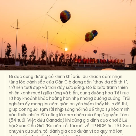
Đi dọc cung đường có khinh khí cầu, du khách cảm nhận
từng lớp cảnh sắc của Cần Giờ đang dần "thay da đổi thịt",
trở nên tươi đẹp và tràn đầy sức sống. Đó là bức tranh thiên
nhiên xanh mướt giữa rừng và biển, cung đường hoa Tết rực
rỡ hay khoảnh khắc hoàng hôn nhẹ nhàng buông xuống. Trải
nghiệm ấy mang lại cảm giác an yên hiếm thấy khi ở đô thị,
giúp con người tạm rời nhịp sống hối hả để thực sự hòa mình
vào thiên nhiên. Đó cũng là cảm nhận của ông Nguyễn Tâm
(54 tuổi, Việt kiều Canada) khi cùng gia đình dạo chơi ở Lễ
hội Xuân Cần Giờ. "Ba năm rồi tôi mới về TP.HCM ăn Tết. Sau
chuyến du xuân, tôi đánh giá cao dự án vì có quy mô lớn