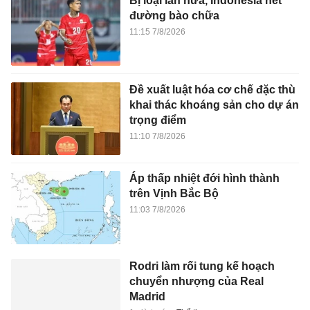
Bị loại lần nữa, Indonesia hết
đường bào chữa
11:15 7/8/2026
Đề xuất luật hóa cơ chế đặc thù
khai thác khoáng sản cho dự án
trọng điểm
11:10 7/8/2026
Áp thấp nhiệt đới hình thành
trên Vịnh Bắc Bộ
11:03 7/8/2026
Rodri làm rối tung kế hoạch
chuyển nhượng của Real
Madrid