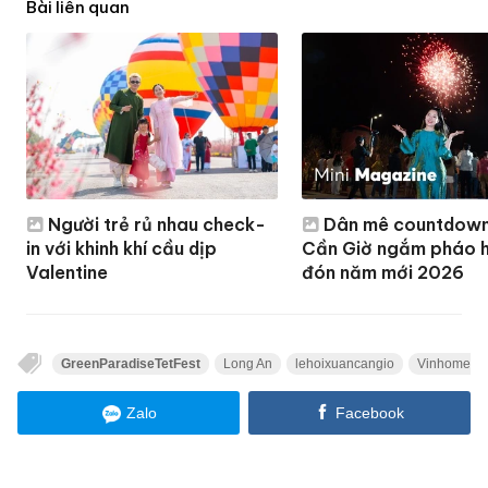
Bài liên quan
Người trẻ rủ nhau check-
Dân mê countdown
in với khinh khí cầu dịp
Cần Giờ ngắm pháo 
Valentine
đón năm mới 2026
GreenParadiseTetFest
Long An
lehoixuancangio
VinhomesG
Zalo
Facebook