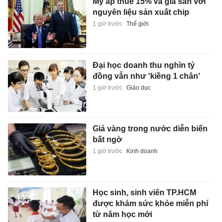
Mỹ áp thuế 15% và giá sàn với
nguyên liệu sản xuất chip
1 giờ trước
Thế giới
Đại học doanh thu nghìn tỷ
đồng vẫn như 'kiềng 1 chân'
1 giờ trước
Giáo dục
Giá vàng trong nước diễn biến
bất ngờ
1 giờ trước
Kinh doanh
Học sinh, sinh viên TP.HCM
được khám sức khỏe miễn phí
từ năm học mới