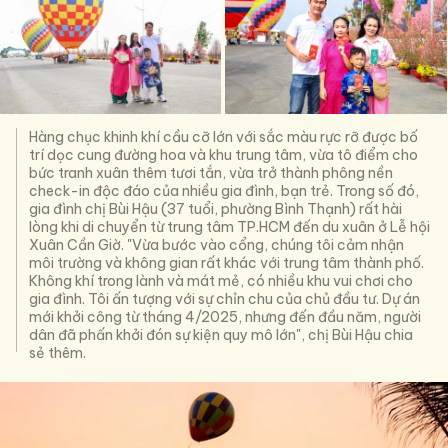
Hàng chục khinh khí cầu cỡ lớn với sắc màu rực rỡ được bố
trí dọc cung đường hoa và khu trung tâm, vừa tô điểm cho
bức tranh xuân thêm tươi tắn, vừa trở thành phông nền
check-in độc đáo của nhiều gia đình, bạn trẻ. Trong số đó,
gia đình chị Bùi Hậu (37 tuổi, phường Bình Thạnh) rất hài
lòng khi di chuyển từ trung tâm TP.HCM đến du xuân ở Lễ hội
Xuân Cần Giờ. "Vừa bước vào cổng, chúng tôi cảm nhận
môi trường và không gian rất khác với trung tâm thành phố.
Không khí trong lành và mát mẻ, có nhiều khu vui chơi cho
gia đình. Tôi ấn tượng với sự chỉn chu của chủ đầu tư. Dự án
mới khởi công từ tháng 4/2025, nhưng đến đầu năm, người
dân đã phấn khởi đón sự kiện quy mô lớn", chị Bùi Hậu chia
sẻ thêm.