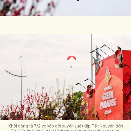
Khởi động từ 7/2 và kéo dài xuyên suốt dịp Tết Nguyên đán,