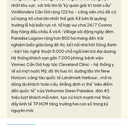
nhất khu vực, với trái tim là "kỳ quan giải trí toàn cầu"
VinWonders Cần Giờ rộng 122 ha - công viên chủ đề có
số lượng trò chơi lớn nhất thế giới. Kề bên là quảng
trường lễ hội biển rực rỡ, tổ hợp vui chơi 24/7 Cosmo
Bay hàng đầu châu Á và K-Village sôi động ngày đêm.
Paradise Lagoon rộng hơn 800 ha mang đến trải
nghiệm biển giữa lòng đô thị, kết nối nhà hát Sóng Xanh
- kiệt tác nghệ thuật 5.000 chỗ ngồi bên bờ đại dương.
Hệ thống khách sạn gần 7.000 phòng; bệnh viện
Vinmec Cần Giờ hợp tác Cleveland Clinic - hệ thống y
tế số một nước Mỹ; đô thị hưu trí, dưỡng lão Vin New
Horizon; cảng tàu quốc tế Landmark Harbour... mở ra
dòng du khách toàn cầu, khẳng định vị thế "siêu điểm
đến quốc tế" của Vinhomes Green Paradise, đón 40
triệu lượt khách mỗi năm, tạo cú hích mạnh mẽ thúc
đẩy kinh tế TP.HCM tăng trưởng hai con số trong kỷ
nguyên mới.