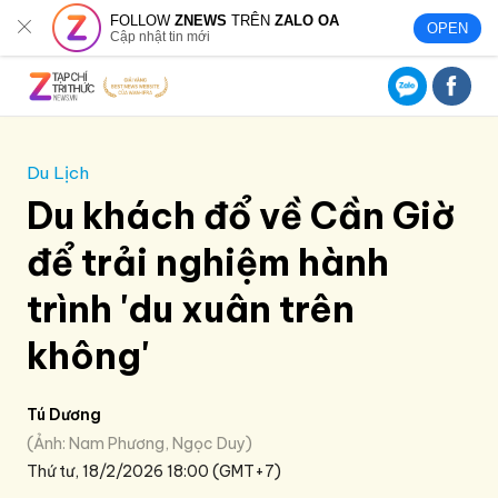
FOLLOW
ZNEWS
TRÊN
ZALO OA
OPEN
Cập nhật tin mới
Du Lịch
Du khách đổ về Cần Giờ
để trải nghiệm hành
trình 'du xuân trên
không'
Tú Dương
Ảnh: Nam Phương, Ngọc Duy
Thứ tư, 18/2/2026 18:00 (GMT+7)