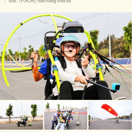
tuổi, TP.HCM), hào hứng chia sẻ.