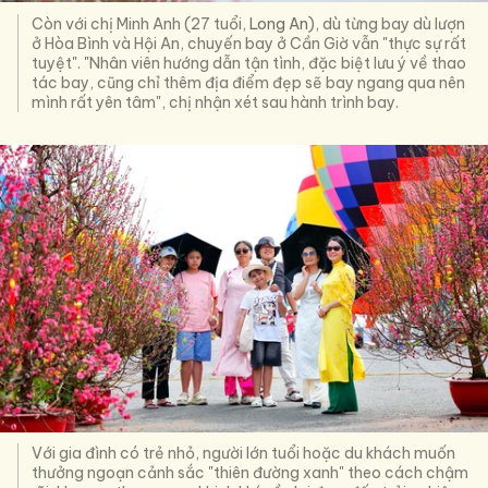
Còn với chị Minh Anh (27 tuổi,
Long An
), dù từng bay dù lượn
ở Hòa Bình và Hội An, chuyến bay ở Cần Giờ vẫn "thực sự rất
tuyệt". "Nhân viên hướng dẫn tận tình, đặc biệt lưu ý về thao
tác bay, cũng chỉ thêm địa điểm đẹp sẽ bay ngang qua nên
mình rất yên tâm", chị nhận xét sau hành trình bay.
Với gia đình có trẻ nhỏ, người lớn tuổi hoặc du khách muốn
thưởng ngoạn cảnh sắc "thiên đường xanh" theo cách chậm