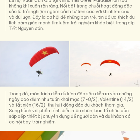
Lễ hội Xuân Cần Giờ tại Vinhomes Green Paradise lan tỏa
không khí xuân rộn ràng. Nổi bật trong chuỗi hoạt động đặc
sắc là trải nghiệm ngắm cảnh từ trên cao với khinh khí cầu
và dù lượn. Đây là cơ hội để những bạn trẻ, tín đồ ưa thích du
lịch cảm giác mạnh tìm kiếm trải nghiệm khác biệt trong dịp
Tết Nguyên đán.
Trong đó, màn trình diễn dù lượn đặc sắc diễn ra vào những
ngày cao điểm như tuần khai mạc (7-8/2), Valentine (14/2)
và tất niên (16/2), thu hút đông đảo du khách tham gia.
Song hành với phần trình diễn mãn nhãn, ban tổ chức còn
sắp xếp thiết bị chuyên dụng để người dân và du khách có
cơ hội bay trải nghiệm.