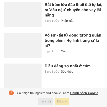
Bắt trùm lừa đảo thuê ôtô tự lái,
ra 'đầu nậu' chuyên cho vay lãi
nặng
3 giờ trước
Pháp luật
Võ sư - tài tử đóng tướng quân
trong phim 'Hộ linh tráng sĩ' là
ai?
3 giờ trước
Giải trí
Điều đáng sợ nhất ở cúm
3 giờ trước
Sức khỏe
Cải thiện trải nghiệm với cookie. Xem
Chính sách Cookie
Doanh số xe điện Tesla sản
Từ chối
Đồng ý
xuất tại Trung Quốc tăng 38%