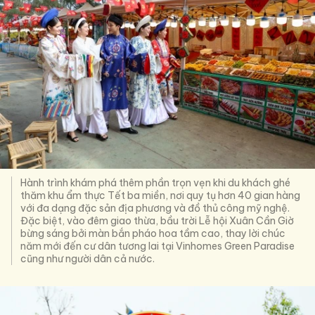
Hành trình khám phá thêm phần trọn vẹn khi du khách ghé
thăm khu ẩm thực Tết ba miền, nơi quy tụ hơn 40 gian hàng
với đa dạng đặc sản địa phương và đồ thủ công mỹ nghệ.
Đặc biệt, vào đêm giao thừa, bầu trời Lễ hội Xuân Cần Giờ
bừng sáng bởi màn bắn pháo hoa tầm cao, thay lời chúc
năm mới đến cư dân tương lai tại Vinhomes Green Paradise
cũng như người dân cả nước.