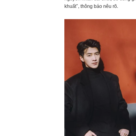
khuất", thông báo nêu rõ.