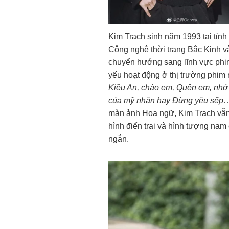
Kim Trạch sinh năm 1993 tại tỉn
Công nghệ thời trang Bắc Kinh và
chuyển hướng sang lĩnh vực phi
yếu hoạt động ở thị trường phim
Kiều An, chào em, Quên em, nhớ t
của mỹ nhân hay Đừng yêu sếp
…
màn ảnh Hoa ngữ, Kim Trạch vẫ
hình điển trai và hình tượng na
ngắn.