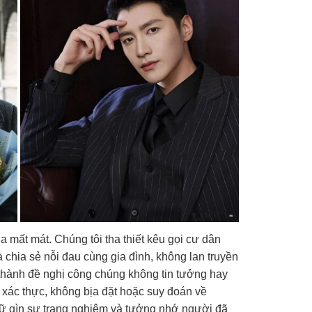
a mất mát. Chúng tôi tha thiết kêu gọi cư dân
 chia sẻ nỗi đau cùng gia đình, không lan truyền
n thành đề nghị công chúng không tin tưởng hay
 xác thực, không bịa đặt hoặc suy đoán về
iữ gìn sự trang nghiêm và tưởng nhớ người đã