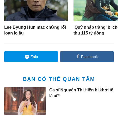
Lee Byung Hun mắc chứng rối
'Quỷ nhập tràng' bị ch
loạn lo âu
thu 115 tỷ đồng
Zalo
Facebook
BẠN CÓ THỂ QUAN TÂM
Ca sĩ Nguyễn Thị Hiền bị khởi tố
là ai?