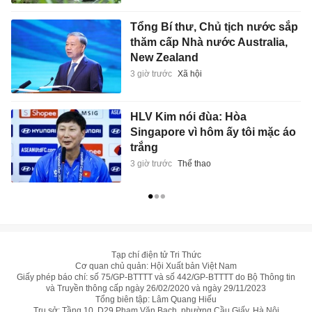
Tổng Bí thư, Chủ tịch nước sắp
thăm cấp Nhà nước Australia,
New Zealand
3 giờ trước
Xã hội
HLV Kim nói đùa: Hòa
Singapore vì hôm ấy tôi mặc áo
trắng
3 giờ trước
Thể thao
Tạp chí điện tử Tri Thức
Cơ quan chủ quản: Hội Xuất bản Việt Nam
Giấy phép báo chí: số 75/GP-BTTTT và số 442/GP-BTTTT do Bộ Thông tin
và Truyền thông cấp ngày 26/02/2020 và ngày 29/11/2023
Tổng biên tập: Lâm Quang Hiếu
Trụ sở: Tầng 10, D29 Phạm Văn Bạch, phường Cầu Giấy, Hà Nội