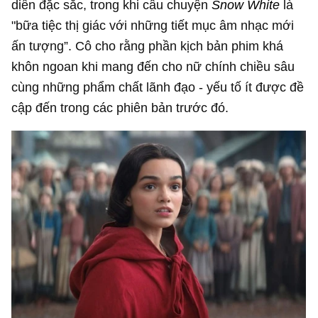
diễn đặc sắc, trong khi câu chuyện
Snow White
là
"bữa tiệc thị giác với những tiết mục âm nhạc mới
ấn tượng”. Cô cho rằng phần kịch bản phim khá
khôn ngoan khi mang đến cho nữ chính chiều sâu
cùng những phẩm chất lãnh đạo - yếu tố ít được đề
cập đến trong các phiên bản trước đó.