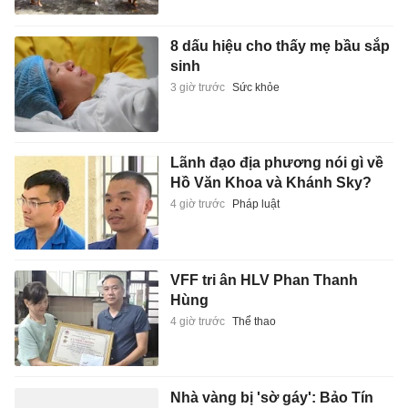
8 dấu hiệu cho thấy mẹ bầu sắp
sinh
3 giờ trước
Sức khỏe
Lãnh đạo địa phương nói gì về
Hồ Văn Khoa và Khánh Sky?
4 giờ trước
Pháp luật
VFF tri ân HLV Phan Thanh
Hùng
4 giờ trước
Thể thao
Nhà vàng bị 'sờ gáy': Bảo Tín