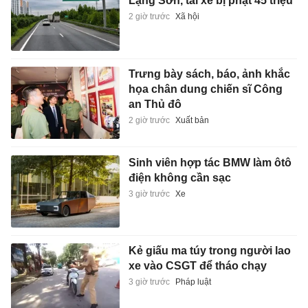
Lạng Sơn, tài xế bị phạt 45 triệu
2 giờ trước
Xã hội
Trưng bày sách, báo, ảnh khắc
họa chân dung chiến sĩ Công
an Thủ đô
2 giờ trước
Xuất bản
Sinh viên hợp tác BMW làm ôtô
điện không cần sạc
3 giờ trước
Xe
Kẻ giấu ma túy trong người lao
xe vào CSGT để tháo chạy
3 giờ trước
Pháp luật