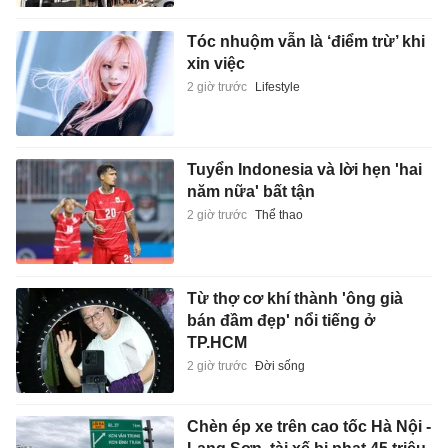
Tóc nhuộm vẫn là ‘điểm trừ’ khi
xin việc
2 giờ trước
Lifestyle
Tuyển Indonesia và lời hẹn 'hai
năm nữa' bất tận
2 giờ trước
Thể thao
Từ thợ cơ khí thành 'ông già
bán đầm đẹp' nổi tiếng ở
TP.HCM
2 giờ trước
Đời sống
Chèn ép xe trên cao tốc Hà Nội -