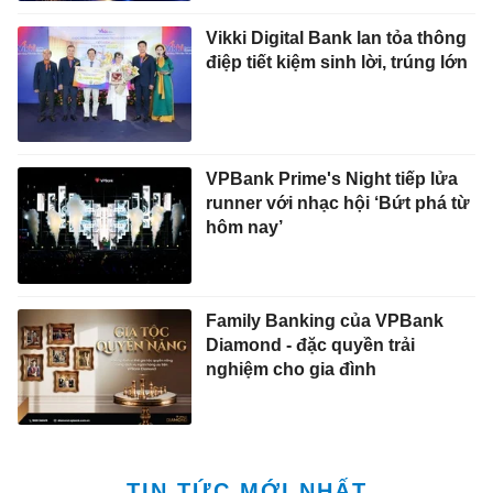
Vikki Digital Bank lan tỏa thông
điệp tiết kiệm sinh lời, trúng lớn
VPBank Prime's Night tiếp lửa
runner với nhạc hội ‘Bứt phá từ
hôm nay’
Family Banking của VPBank
Diamond - đặc quyền trải
nghiệm cho gia đình
TIN TỨC MỚI NHẤT