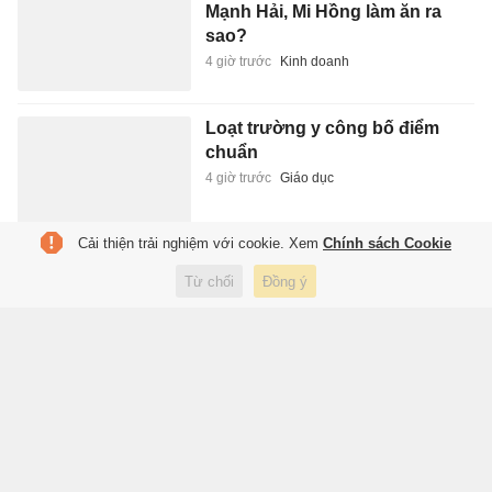
Mạnh Hải, Mi Hồng làm ăn ra
sao?
4 giờ trước
Kinh doanh
Loạt trường y công bố điểm
chuẩn
4 giờ trước
Giáo dục
Cải thiện trải nghiệm với cookie. Xem
Chính sách Cookie
Giây phút trở về đất liền của cô
Từ chối
Đồng ý
gái trôi dạt 8 giờ trên biển
4 giờ trước
Xã hội
Đối thủ của tuyển Việt Nam ở
bán kết mạnh yếu thế nào?
4 giờ trước
Thể thao