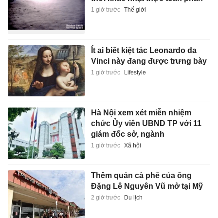
1 giờ trước
Thế giới
Ít ai biết kiệt tác Leonardo da
Vinci này đang được trưng bày
1 giờ trước
Lifestyle
Hà Nội xem xét miễn nhiệm
chức Ủy viên UBND TP với 11
giám đốc sở, ngành
1 giờ trước
Xã hội
Thêm quán cà phê của ông
Đặng Lê Nguyên Vũ mở tại Mỹ
2 giờ trước
Du lịch