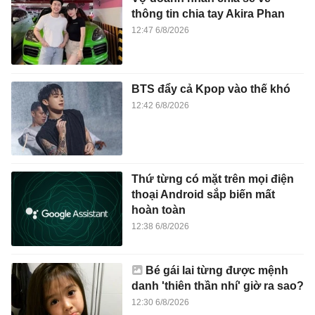
thông tin chia tay Akira Phan
12:47 6/8/2026
BTS đẩy cả Kpop vào thế khó
12:42 6/8/2026
Thứ từng có mặt trên mọi điện
thoại Android sắp biến mất
hoàn toàn
12:38 6/8/2026
Bé gái lai từng được mệnh
danh 'thiên thần nhí' giờ ra sao?
12:30 6/8/2026