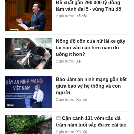
Đề xuất gần 290.000 tỷ đồng
làm vành đai 5 - vùng Thủ đô
2 giờ trước
Xã hội
Nồng độ cồn của nữ lái xe gây
tai nạn vẫn cao hơn nam dù
uống ít hơn?
2 giờ trước
Xe
Bảo đảm an ninh mạng gắn kết
giữa bảo vệ hệ thống và con
người
2 giờ trước
Xã hội
Cận cảnh 131 vòm cầu đá
trăm năm tuổi sắp được cải tạo
2 giờ trước
Xã hội