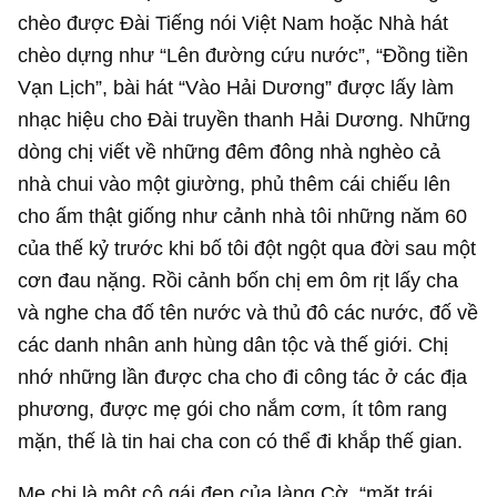
chèo được Đài Tiếng nói Việt Nam hoặc Nhà hát
chèo dựng như “Lên đường cứu nước”, “Đồng tiền
Vạn Lịch”, bài hát “Vào Hải Dương” được lấy làm
nhạc hiệu cho Đài truyền thanh Hải Dương. Những
dòng chị viết về những đêm đông nhà nghèo cả
nhà chui vào một giường, phủ thêm cái chiếu lên
cho ấm thật giống như cảnh nhà tôi những năm 60
của thế kỷ trước khi bố tôi đột ngột qua đời sau một
cơn đau nặng. Rồi cảnh bốn chị em ôm rịt lấy cha
và nghe cha đố tên nước và thủ đô các nước, đố về
các danh nhân anh hùng dân tộc và thế giới. Chị
nhớ những lần được cha cho đi công tác ở các địa
phương, được mẹ gói cho nắm cơm, ít tôm rang
mặn, thế là tin hai cha con có thể đi khắp thế gian.
Mẹ chị là một cô gái đẹp của làng Cờ, “mặt trái