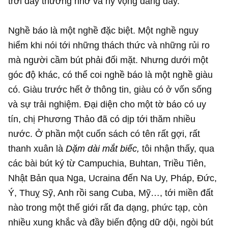
trời đầy thương nhớ và hy vọng dâng đầy.
Nghề báo là một nghề đặc biệt. Một nghề nguy
hiểm khi nói tới những thách thức và những rủi ro
mà người cầm bút phải đối mặt. Nhưng dưới một
góc độ khác, có thể coi nghề báo là một nghề giàu
có. Giàu trước hết ở thông tin, giàu có ở vốn sống
và sự trải nghiệm. Đại diện cho một tờ báo có uy
tín, chị Phương Thảo đã có dịp tới thăm nhiều
nước. Ở phần một cuốn sách có tên rất gợi, rất
thanh xuân là
Dặm dài mắt biếc,
tôi nhận thấy, qua
các bài bút ký từ Campuchia, Buhtan, Triều Tiên,
Nhật Bản qua Nga, Ucraina đến Na Uy, Pháp, Đức,
Ý, Thuỵ Sỹ, Anh rồi sang Cuba, Mỹ…, tới miền đất
nào trong một thế giới rất đa dạng, phức tạp, còn
nhiều xung khắc và đầy biến động dữ dội, ngòi bút