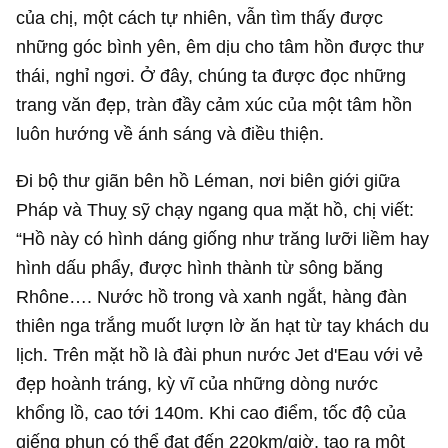
của chị, một cách tự nhiên, vẫn tìm thấy được
những góc bình yên, êm dịu cho tâm hồn được thư
thái, nghỉ ngơi. Ở đây, chúng ta được đọc những
trang văn đẹp, tràn đầy cảm xúc của một tâm hồn
luôn hướng về ánh sáng và điều thiện.
Đi bộ thư giãn bên hồ Léman, nơi biên giới giữa
Pháp và Thuỵ sỹ chạy ngang qua mặt hồ, chị viết:
“Hồ này có hình dáng giống như trăng lưỡi liềm hay
hình dấu phẩy, được hình thành từ sông băng
Rhône…. Nước hồ trong và xanh ngắt, hàng đàn
thiên nga trắng muốt lượn lờ ăn hạt từ tay khách du
lịch. Trên mặt hồ là đài phun nước Jet d'Eau với vẻ
đẹp hoành tráng, kỳ vĩ của những dòng nước
khổng lồ, cao tới 140m. Khi cao điểm, tốc độ của
giếng phun có thể đạt đến 220km/giờ, tạo ra một