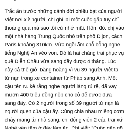
Trắc ẩn trước những cảnh đời phiêu bạt của người
Việt nơi xứ người, chị ghi lại một cuộc gặp tuy chỉ
thoáng qua mà sao tôi cứ nhớ mãi. Hôm đó, chị vào
một nhà hàng Trung Quốc nhỏ trên phố Dijon, cách
Paris khoảng 310km. Vừa ngồi ấm chỗ bỗng nghe
tiếng Nghệ An véo von. Đó là hai chàng trai phục vụ
quê Diễn Châu vừa sang đây được 4 tháng. Lúc
này cả thế giới bàng hoàng vì vụ 39 người Việt ta
tử nạn trong xe container từ Pháp sang Anh. Một
cậu tên N. kể rằng nghe người làng rủ rê, đã vay
mượn 400 triệu đồng nộp cho cò để được đưa
sang đây. Có 2 người trong số 39 người tử nạn là
người quen của cậu ấy. Cùng chia nhau miếng cơm
cháy mang từ nhà sang, chị động viên 2 cậu trai xứ
Nghệ yên tâm ở đây làm ăn. Chị viết: ”Cuộc gặp gỡ