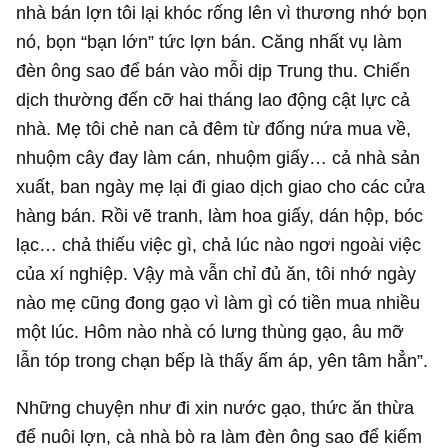
nhà bán lợn tôi lại khóc rống lên vì thương nhớ bọn
nó, bọn “bạn lớn” tức lợn bán. Căng nhất vụ làm
đèn ông sao để bán vào mỗi dịp Trung thu. Chiến
dịch thường đến cỡ hai tháng lao động cật lực cả
nhà. Mẹ tôi chẻ nan cả đêm từ đống nứa mua về,
nhuộm cây đay làm cán, nhuộm giấy… cả nhà sản
xuất, ban ngày mẹ lại đi giao dịch giao cho các cửa
hàng bán. Rồi vẽ tranh, làm hoa giấy, dán hộp, bóc
lạc… chả thiếu việc gì, chả lúc nào ngơi ngoài việc
của xí nghiệp. Vậy mà vẫn chỉ đủ ăn, tôi nhớ ngày
nào mẹ cũng đong gạo vì làm gì có tiền mua nhiều
một lúc. Hôm nào nhà có lưng thùng gạo, âu mỡ
lẫn tóp trong chạn bếp là thấy ấm áp, yên tâm hẳn”.
Những chuyện như đi xin nước gạo, thức ăn thừa
để nuôi lợn, cà nhà bò ra làm đèn ông sao để kiếm