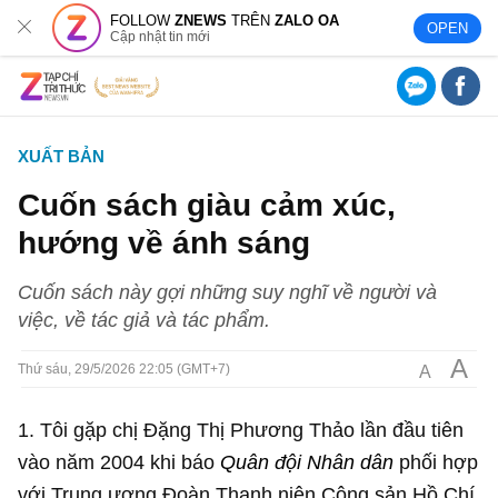
FOLLOW
ZNEWS
TRÊN
ZALO OA
OPEN
Cập nhật tin mới
XUẤT BẢN
Cuốn sách giàu cảm xúc,
hướng về ánh sáng
Cuốn sách này gợi những suy nghĩ về người và
việc, về tác giả và tác phẩm.
A
A
Thứ sáu, 29/5/2026 22:05 (GMT+7)
1. Tôi gặp chị Đặng Thị Phương Thảo lần đầu tiên
vào năm 2004 khi báo
Quân đội Nhân dân
phối hợp
với Trung ương Đoàn Thanh niên Cộng sản Hồ Chí