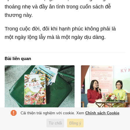
thoáng nhẹ và đầy ân tình trong cuốn sách đễ
thương này.
Trong cuộc đời, đôi khi hạnh phúc không phải là
một ngày lộng lẫy mà là một ngày dịu dàng.
Bài liên quan
Cải thiện trải nghiệm với cookie. Xem
Chính sách Cookie
Xê dịch khắp châu Á cùng
Bộ sách khám phá đị
Từ chối
Đồng ý
'KAA du kí'
lịch sử, văn hóa nổi t