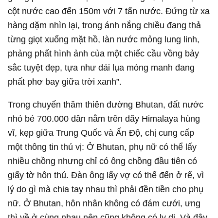
cột nước cao đến 150m với 7 tấn nước. Đứng từ xa
hàng dặm nhìn lại, trong ánh nắng chiều đang thả
từng giọt xuống mặt hồ, làn nước mỏng lung linh,
phảng phất hình ảnh của một chiếc cầu vồng bảy
sắc tuyệt đẹp, tựa như dải lụa mỏng manh đang
phất phơ bay giữa trời xanh”.
Trong chuyến thăm thiên đường Bhutan, đất nước
nhỏ bé 700.000 dân nằm trên dãy Himalaya hùng
vĩ, kẹp giữa Trung Quốc và Ấn Độ, chị cung cấp
một thông tin thú vị: Ở Bhutan, phụ nữ có thể lấy
nhiều chồng nhưng chỉ có ông chồng đầu tiên có
giấy tờ hôn thú. Đàn ông lấy vợ có thể đến ở rể, vì
lý do gì mà chia tay nhau thì phải đền tiền cho phụ
nữ. Ở Bhutan, hôn nhân không có đám cưới, ưng
thì về ở cùng nhau nên cũng không có ly dị. Và đây