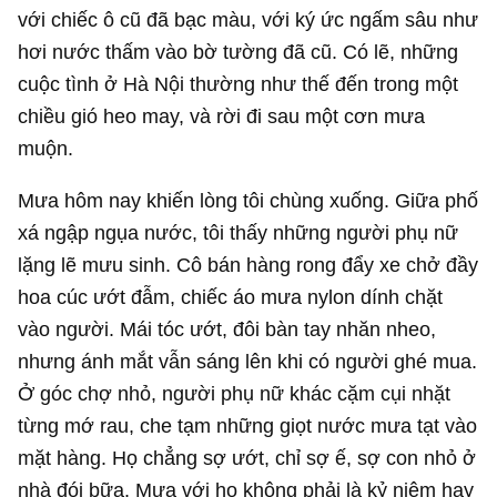
với chiếc ô cũ đã bạc màu, với ký ức ngấm sâu như
hơi nước thấm vào bờ tường đã cũ. Có lẽ, những
cuộc tình ở Hà Nội thường như thế đến trong một
chiều gió heo may, và rời đi sau một cơn mưa
muộn.
Mưa hôm nay khiến lòng tôi chùng xuống. Giữa phố
xá ngập ngụa nước, tôi thấy những người phụ nữ
lặng lẽ mưu sinh. Cô bán hàng rong đẩy xe chở đầy
hoa cúc ướt đẫm, chiếc áo mưa nylon dính chặt
vào người. Mái tóc ướt, đôi bàn tay nhăn nheo,
nhưng ánh mắt vẫn sáng lên khi có người ghé mua.
Ở góc chợ nhỏ, người phụ nữ khác cặm cụi nhặt
từng mớ rau, che tạm những giọt nước mưa tạt vào
mặt hàng. Họ chẳng sợ ướt, chỉ sợ ế, sợ con nhỏ ở
nhà đói bữa. Mưa với họ không phải là kỷ niệm hay