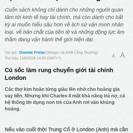
Cuốn sách không chỉ dành cho những người quan
tâm tới kinh tế hay tài chính, mà còn dành cho bất
kỳ ai muốn hiểu sâu hơn về lịch sử văn minh nhân
loại, về bản chất của tiền tệ và những động lực âm
thầm đang vận hành thế giới hiện đại.
Dominic Frisby
Omega+ và NXB Công Thương
A
A
Thứ bảy, 13/6/2026 16:00 (GMT+7)
Cú sốc làm rung chuyển giới tài chính
London
Các thợ kim hoàn từng giàu lên nhờ cho hoàng gia
vay tiền. Nhưng khi Charles II mất khả năng trả nợ, cả
hệ thống tín dụng non trẻ của Anh rơi vào khủng
hoảng.
Nếu vào cuối thời Trung Cổ ở London (Anh) mà cần