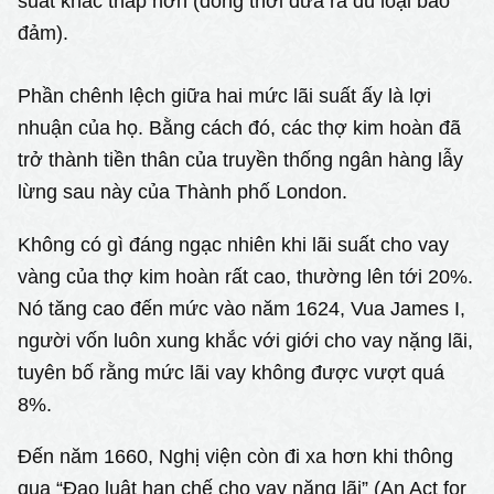
suất khác thấp hơn (đồng thời đưa ra đủ loại bảo
đảm).
Phần chênh lệch giữa hai mức lãi suất ấy là lợi
nhuận của họ. Bằng cách đó, các thợ kim hoàn đã
trở thành tiền thân của truyền thống ngân hàng lẫy
lừng sau này của Thành phố London.
Không có gì đáng ngạc nhiên khi lãi suất cho vay
vàng của thợ kim hoàn rất cao, thường lên tới 20%.
Nó tăng cao đến mức vào năm 1624, Vua James I,
người vốn luôn xung khắc với giới cho vay nặng lãi,
tuyên bố rằng mức lãi vay không được vượt quá
8%.
Đến năm 1660, Nghị viện còn đi xa hơn khi thông
qua “Đạo luật hạn chế cho vay nặng lãi” (An Act for