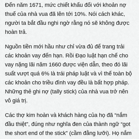
Đến năm 1671, mức chiết khấu đối với khoản nợ
thuế của nhà vua đã lên tới 10%. Nói cách khác,
người ta bắt đầu nghi ngờ rằng nó sẽ không được
hoàn trả.
Nguồn tiền mới hầu như chỉ vừa đủ để trang trải
các khoản vay đến hạn. Rồi Đạo luật hạn chế cho
vay nặng lãi năm 1660 được viện dẫn, theo đó lãi
suất vượt quá 6% là trái pháp luật và vì thế toàn bộ
các khoản cho triều đình vay đều là bất hợp pháp.
Những thẻ ghi nợ (tally stick) của nhà vua trở nên
vô giá trị.
Các thợ kim hoàn và khách hàng của họ đã “nắm
đầu thiệt”, đúng như nghĩa đen của thành ngữ “got
the short end of the stick” (cầm đằng lưỡi). Họ nắm