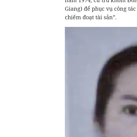
năm 1974, cư trú khóm Đôn
Giang) để phục vụ công tác 
chiếm đoạt tài sản”.