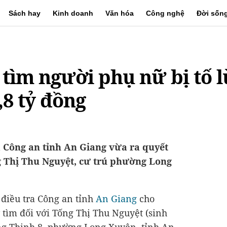
Sách hay
Kinh doanh
Văn hóa
Công nghệ
Đời sốn
 tìm người phụ nữ bị tố l
,8 tỷ đồng
a Công an tỉnh An Giang vừa ra quyết
g Thị Thu Nguyệt, cư trú phường Long
 điều tra Công an tỉnh
An Giang
cho
y tìm đối với Tống Thị Thu Nguyệt (sinh