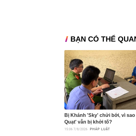
BẠN CÓ THỂ QUA
Bị Khánh 'Sky' chửi bới, vì sao
Quạt' vẫn bị khởi tố?
15:06
7/8/2026
PHÁP LUẬT