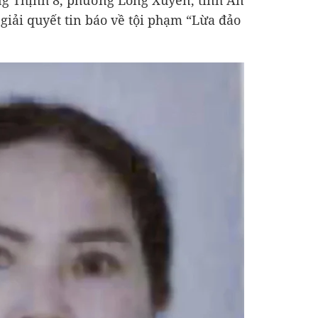
g Thịnh 8, phường Long Xuyên, tỉnh An
giải quyết tin báo về tội phạm “Lừa đảo