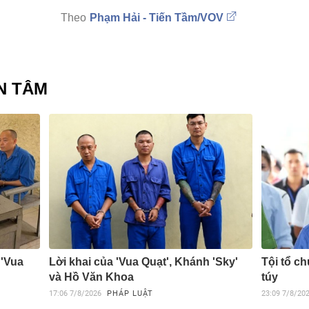
Phạm Hải - Tiến Tầm/VOV
N TÂM
 'Vua
Lời khai của 'Vua Quạt', Khánh 'Sky'
Tội tổ c
và Hồ Văn Khoa
túy
17:06
7/8/2026
PHÁP LUẬT
23:09
7/8/20