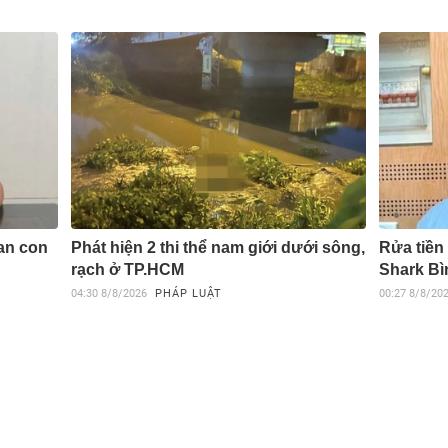
an con
Phát hiện 2 thi thể nam giới dưới sông,
Rửa tiền
rạch ở TP.HCM
Shark Bì
04:30
8/8/2026
PHÁP LUẬT
00:27
8/8/20