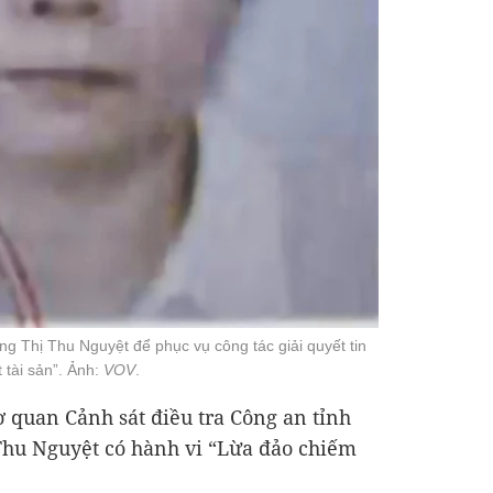
ng Thị Thu Nguyệt để phục vụ công tác giải quyết tin
 tài sản”. Ảnh:
VOV
.
 quan Cảnh sát điều tra Công an tỉnh
Thu Nguyệt có hành vi “Lừa đảo chiếm