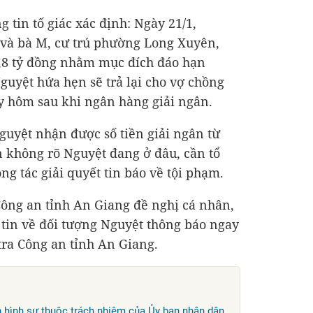
 tin tố giác xác định: Ngày 21/1,
 và bà M, cư trú phường Long Xuyên,
,8 tỷ đồng
nhằm mục đích đáo hạn
guyệt hứa hẹn sẽ trả lại cho vợ chồng
y hôm sau khi ngân hàng giải ngân.
guyệt nhận được số tiền giải ngân từ
n không rõ Nguyệt đang ở đâu, cần tổ
ng tác giải quyết tin báo về tội phạm.
Công an tỉnh An Giang đề nghị cá nhân,
g tin về đối tượng Nguyệt thông báo ngay
tra Công an tỉnh An Giang.
n hình sự thuộc trách nhiệm của Ủy ban nhân dân