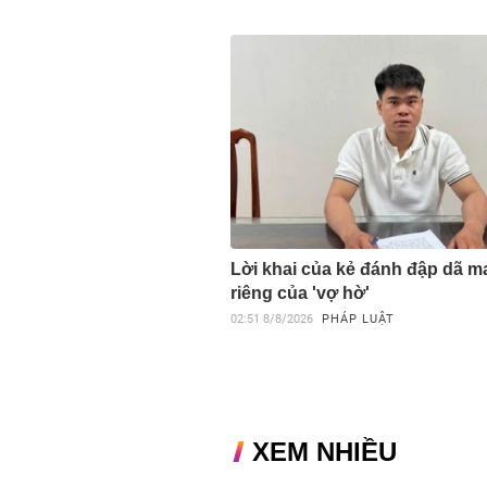
Lời khai của kẻ đánh đập dã m
riêng của 'vợ hờ'
02:51
8/8/2026
PHÁP LUẬT
XEM NHIỀU