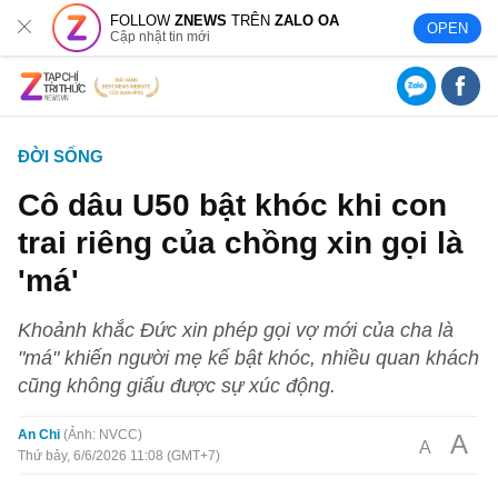
FOLLOW
ZNEWS
TRÊN
ZALO OA
OPEN
Cập nhật tin mới
ĐỜI SỐNG
Cô dâu U50 bật khóc khi con
trai riêng của chồng xin gọi là
'má'
Khoảnh khắc Đức xin phép gọi vợ mới của cha là
"má" khiến người mẹ kế bật khóc, nhiều quan khách
cũng không giấu được sự xúc động.
An Chi
Ảnh: NVCC
A
A
Thứ bảy, 6/6/2026 11:08 (GMT+7)