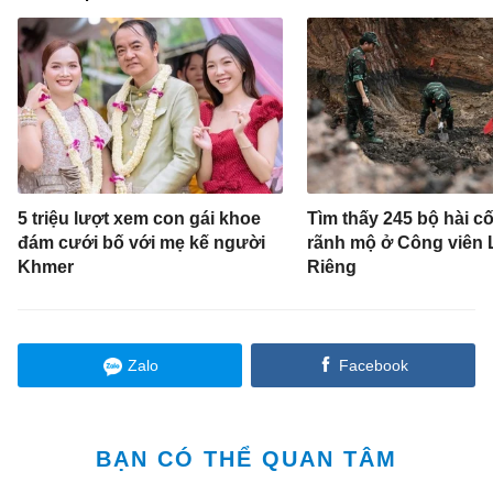
5 triệu lượt xem con gái khoe
Tìm thấy 245 bộ hài cốt
đám cưới bố với mẹ kế người
rãnh mộ ở Công viên 
Khmer
Riêng
Zalo
Facebook
BẠN CÓ THỂ QUAN TÂM