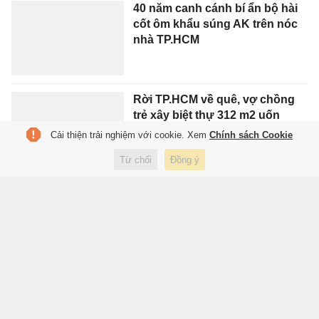
40 năm canh cánh bí ẩn bộ hài
cốt ôm khẩu súng AK trên nóc
nhà TP.HCM
Rời TP.HCM về quê, vợ chồng
trẻ xây biệt thự 312 m2 uốn
lượn lạ mắt
Cải thiện trải nghiệm với cookie. Xem
Chính sách Cookie
Từ chối
Đồng ý
Người 58 năm giữ bức ảnh
giống kỷ vật dưới mộ liệt sĩ ở
Đồng Nai
Yêu từ lần đầu gặp, chàng trai
Nhật Bản quyết lấy cô gái Việt
làm vợ