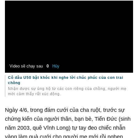
Video sẽ chạy sau
0
Hủy
Cô dâu U50 bật khóc khi nghe lời chúc phúc của con trai
chồng
Nhận được sự ủng hộ từ các con riêng của chồng, người mẹ
mới cảm thấy rất xúc động.
Ngày 4/6, trong đám cưới của cha ruột, trước sự
chứng kiến của người thân, bạn bè, Tiến Đức (sinh
năm 2003, quê Vĩnh Long) tự tay đeo chiếc nhẫn
vàng làm quà cưới cho người mẹ mới rồi nghẹn