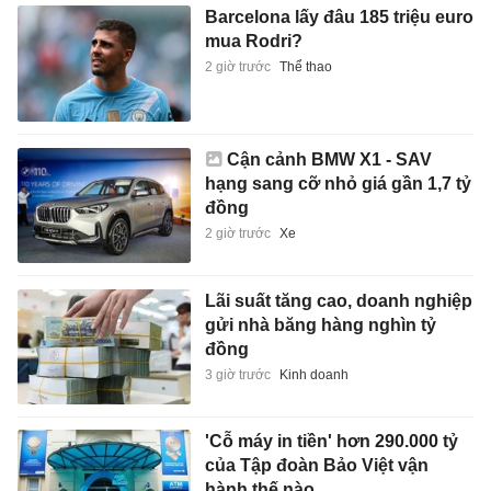
Barcelona lấy đâu 185 triệu euro
mua Rodri?
2 giờ trước
Thể thao
Cận cảnh BMW X1 - SAV
hạng sang cỡ nhỏ giá gần 1,7 tỷ
đồng
2 giờ trước
Xe
Lãi suất tăng cao, doanh nghiệp
gửi nhà băng hàng nghìn tỷ
đồng
3 giờ trước
Kinh doanh
'Cỗ máy in tiền' hơn 290.000 tỷ
của Tập đoàn Bảo Việt vận
hành thế nào