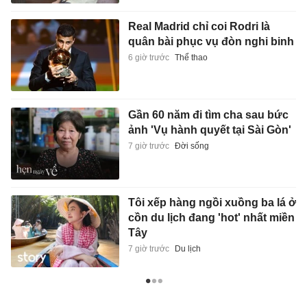
Real Madrid chỉ coi Rodri là
quân bài phục vụ đòn nghi binh
6 giờ trước
Thể thao
Gần 60 năm đi tìm cha sau bức
ảnh 'Vụ hành quyết tại Sài Gòn'
7 giờ trước
Đời sống
Tôi xếp hàng ngồi xuồng ba lá ở
cồn du lịch đang 'hot' nhất miền
Tây
7 giờ trước
Du lịch