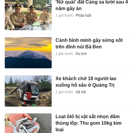
'Nữ quái' đất Cảng sa lưới sau 4
năm gây án
1 giờ trước
Pháp luật
Cảnh bình minh gây sửng sốt
trên đỉnh núi Bà Đen
1 giờ trước
Du lịch
Xe khách chở 18 người lao
xuống hố sâu ở Quảng Trị
1 giờ trước
Xã hội
Loạt ôtô bị vật sắt nhọn đâm
thủng lốp: Thu gom 10kg kim
loại