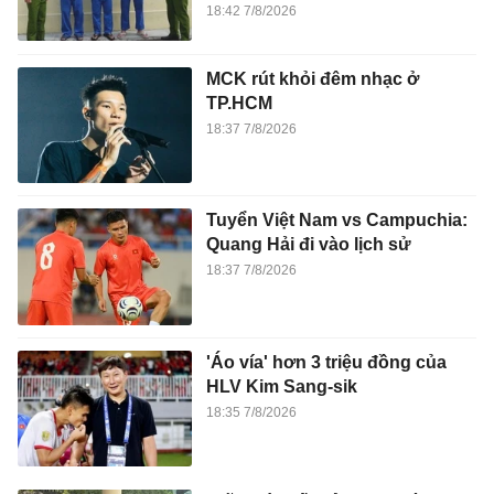
18:42 7/8/2026
MCK rút khỏi đêm nhạc ở
TP.HCM
18:37 7/8/2026
Tuyển Việt Nam vs Campuchia:
Quang Hải đi vào lịch sử
18:37 7/8/2026
'Áo vía' hơn 3 triệu đồng của
HLV Kim Sang-sik
18:35 7/8/2026