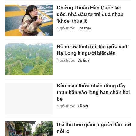
Chứng khoán Hàn Quốc lao
dốc, nhà đầu tư trẻ đua nhau
'khoe' thua lỗ
4 giờ trước
Lifestyle
Hồ nước hình trái tim giữa vịnh
Hạ Long ít người biết đến
4 giờ trước
Du lịch
Bảo mẫu thừa nhận dùng dây
thun bắn vào lòng bàn chân hai
bé
4 giờ trước
Xã hội
Giá thịt heo giảm, người dân bớt
nỗi lo