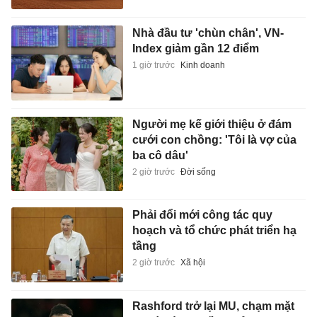
Nhà đầu tư 'chùn chân', VN-
Index giảm gần 12 điểm
1 giờ trước
Kinh doanh
Người mẹ kế giới thiệu ở đám
cưới con chồng: 'Tôi là vợ của
ba cô dâu'
2 giờ trước
Đời sống
Phải đổi mới công tác quy
hoạch và tổ chức phát triển hạ
tầng
2 giờ trước
Xã hội
Rashford trở lại MU, chạm mặt