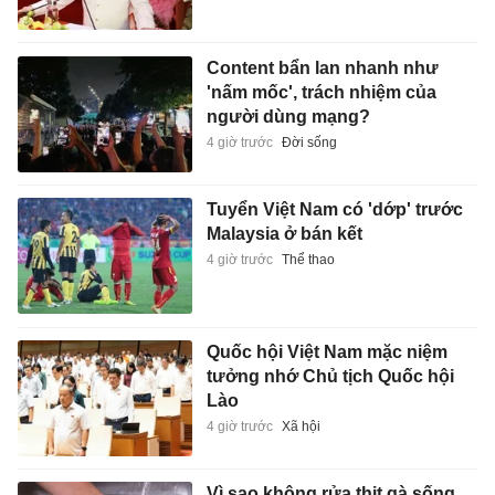
Content bẩn lan nhanh như
'nấm mốc', trách nhiệm của
người dùng mạng?
4 giờ trước
Đời sống
Tuyển Việt Nam có 'dớp' trước
Malaysia ở bán kết
4 giờ trước
Thể thao
Quốc hội Việt Nam mặc niệm
tưởng nhớ Chủ tịch Quốc hội
Lào
4 giờ trước
Xã hội
Vì sao không rửa thịt gà sống