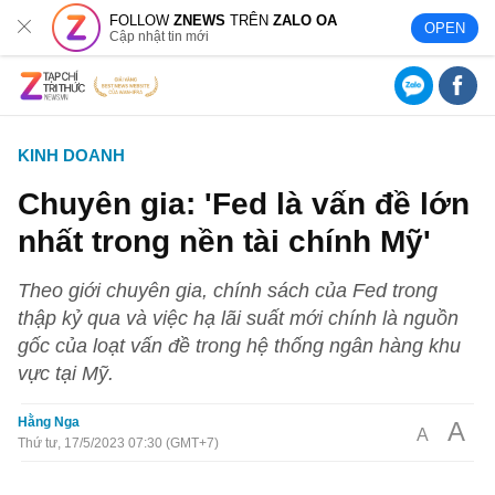
FOLLOW
ZNEWS
TRÊN
ZALO OA
OPEN
Cập nhật tin mới
KINH DOANH
Chuyên gia: 'Fed là vấn đề lớn
nhất trong nền tài chính Mỹ'
Theo giới chuyên gia, chính sách của Fed trong
thập kỷ qua và việc hạ lãi suất mới chính là nguồn
gốc của loạt vấn đề trong hệ thống ngân hàng khu
vực tại Mỹ.
Hằng Nga
A
A
Thứ tư, 17/5/2023 07:30 (GMT+7)