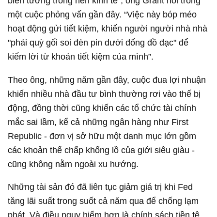
biến tướng trong nền kinh tế”, ông Grant nói trong
một cuộc phỏng vấn gần đây. “Việc này bóp méo
hoạt động gửi tiết kiệm, khiến người người nhà nhà
"phải quỳ gối soi đèn pin dưới đống đồ đạc" để
kiếm lời từ khoản tiết kiệm của mình”.
Theo ông, những năm gần đây, cuộc đua lợi nhuận
khiến nhiều nhà đầu tư bình thường rơi vào thế bị
động, đồng thời cũng khiến các tổ chức tài chính
mắc sai lầm, kể cả những ngân hàng như First
Republic - đơn vị sở hữu một danh mục lớn gồm
các khoản thế chấp khổng lồ của giới siêu giàu -
cũng không nằm ngoài xu hướng.
Những tài sản đó đã liên tục giảm giá trị khi Fed
tăng lãi suất trong suốt cả năm qua để chống lạm
phát. Và điều nguy hiểm hơn là chính sách tiền tệ