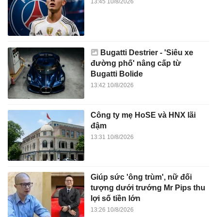
13:45 10/8/2026
Bugatti Destrier - 'Siêu xe
đường phố' nâng cấp từ
Bugatti Bolide
13:42 10/8/2026
Công ty mẹ HoSE và HNX lãi
đậm
13:31 10/8/2026
Giúp sức 'ông trùm', nữ đối
tượng dưới trướng Mr Pips thu
lợi số tiền lớn
13:26 10/8/2026