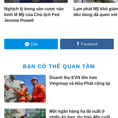
Nghịch lý trong ván cược vào
Lạm phát Mỹ khó giảm
kinh tế Mỹ của Chủ tịch Fed
tiêu dùng đã quen với
Jerome Powell
Zalo
Facebook
BẠN CÓ THỂ QUAN TÂM
Doanh thu EVN lớn hơn
Vingroup và Hòa Phát cộng lại
Một ngân hàng hạ lãi suất ở
nhiều kỳ hạn, dự báo đến cuối