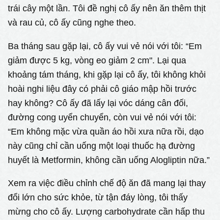
trái cây một lần. Tôi đề nghị cô ấy nên ăn thêm thịt
và rau củ, cô ấy cũng nghe theo.
Ba tháng sau gặp lại, cô ấy vui vẻ nói với tôi: “Em
giảm được 5 kg, vòng eo giảm 2 cm". Lại qua
khoảng tám tháng, khi gặp lại cô ấy, tôi không khỏi
hoài nghi liệu đây có phải cô giáo mập hồi trước
hay không? Cô ấy đã lấy lại vóc dáng cân đối,
đường cong uyển chuyển, còn vui vẻ nói với tôi:
“Em không mặc vừa quần áo hồi xưa nữa rồi, dạo
này cũng chỉ cần uống một loại thuốc hạ đường
huyết là Metformin, không cần uống Alogliptin nữa.”
Xem ra việc điều chỉnh chế độ ăn đã mang lại thay
đổi lớn cho sức khỏe, từ tận đáy lòng, tôi thấy
mừng cho cô ấy. Lượng carbohydrate cần hấp thu