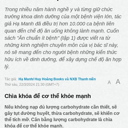
Trong nhiều năm hành nghề y và từng giữ chức
trưởng khoa dinh dưỡng của một bệnh viện lớn, tác
giả Hạ Manh đã điều trị hơn 10.000 ca bệnh liên
quan đến chế độ ăn uống không lành mạnh. Cuốn
sách "Ăn chuẩn ít bệnh" (tập 1) được viết ra từ
những kinh nghiệm chuyên môn của vị bác sĩ này,
nó sẽ mang đến cho người bệnh những kiến thức
hữu ích về dinh dưỡng, để xây dựng chế độ ăn hợp
lý.
Hạ Manh/ Huy Hoàng Books và NXB Thanh niên
A
A
Thứ sáu, 22/3/2024 21:30 (GMT+7)
Chìa khóa để cơ thể khỏe mạnh
Nếu không nạp đủ lượng carbohydrate cần thiết, sẽ
gây tụt đường huyết, thừa carbohydrate, sẽ khiến cơ
thể tích mỡ. Cân bằng lượng carbohydrate là chìa
khóa để cơ thể khỏe mạnh.