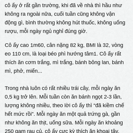
cô ấy ở rất gần trường, khi đã về nhà thì hầu như
không ra ngoài nữa, cuối tuần cũng không vận
động gì, bình thường không hút thuốc, không uống
rượu, mỗi ngày ngủ nghỉ đúng giờ.
Cô ấy cao 1m60, cân nặng 82 kg, BMI là 32, vòng
eo 110 cm, là loại béo phì hướng tâm1. Cô ấy rất
thích ăn cơm trắng, mì trắng, bánh bông lan, bánh
mì, phở, miến...
Trong nhà luôn có rất nhiều trái cây, mỗi ngày ăn
0,5 kg trở lên. Mỗi tuần còn ăn bánh ngọt 2-3 lần,
lượng không nhiều, theo lời cô ấy thì “đã kiềm chế
hết mức rồi”. Mỗi ngày ăn một quả trứng gà, gần
như không ăn thịt, uống sữa. Mỗi ngày ăn khoảng
250 gam rau củ, cô ấy cực kỳ thích ăn khoai tây,