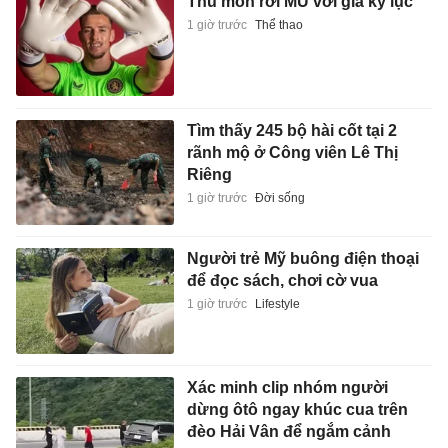
Thủ môn rời MU với giá kỷ lục
1 giờ trước
Thể thao
Tìm thấy 245 bộ hài cốt tại 2
rãnh mộ ở Công viên Lê Thị
Riêng
1 giờ trước
Đời sống
Người trẻ Mỹ buông điện thoại
để đọc sách, chơi cờ vua
1 giờ trước
Lifestyle
Xác minh clip nhóm người
dừng ôtô ngay khúc cua trên
đèo Hải Vân để ngắm cảnh