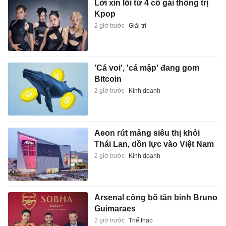
Lời xin lỗi từ 4 cô gái thống trị
Kpop
2 giờ trước
Giải trí
'Cá voi', 'cá mập' đang gom
Bitcoin
2 giờ trước
Kinh doanh
Aeon rút mảng siêu thị khỏi
Thái Lan, dồn lực vào Việt Nam
2 giờ trước
Kinh doanh
Arsenal công bố tân binh Bruno
Guimaraes
2 giờ trước
Thể thao