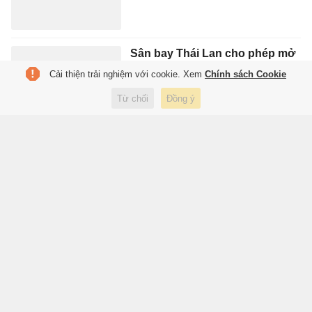
Sân bay Thái Lan cho phép mở
hành lý kiểm tra dù chủ nhân
Cải thiện trải nghiệm với cookie. Xem
Chính sách Cookie
không có mặt
Từ chối
Đồng ý
3 giờ trước
Du lịch
Thành Lộc sau khi rời sân khấu
Thiên Đăng
4 giờ trước
Giải trí
Elon Musk muốn gì với khối tài
sản nghìn tỷ USD?
4 giờ trước
Công nghệ