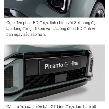
Cụm đèn pha LED được tinh chỉnh với 3 khoang độc
lập dạng đứng, đi kèm với các ống đèn LED định vị
ban ngày sắc sảo hơn.
Cản trước của phiên bản GT-Line được làm hầm hố