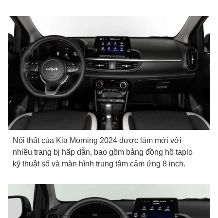
Nội thất của Kia Morning 2024 được làm mới với
nhiều trang bị hấp dẫn, bao gồm bảng đồng hồ taplo
kỹ thuật số và màn hình trung tâm cảm ứng 8 inch.