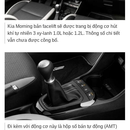
Kia Morning bản facelift sẽ được trang bị động cơ hút
khí tự nhiên 3 xy-lanh 1.0L hoặc 1.2L. Thông số chi tiết
vẫn chưa được công bố.
Đi kèm với động cơ này là hộp số bán tự động (AMT)