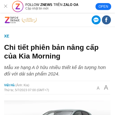
FOLLOW
ZNEWS
TRÊN
ZALO OA
OPEN
Cập nhật tin mới
XE
Chi tiết phiên bản nâng cấp
của Kia Morning
Mẫu xe hạng A ở hữu nhiều thiết kế ấn tượng hơn
đối với dải sản phẩm 2024.
Việt Hà
Ảnh: Kia
A
A
Thứ tư, 5/7/2023 07:00 (GMT+7)