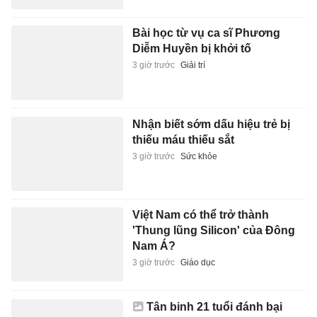
Tân binh 21 tuổi đánh bại
golfer số 1 thế giới
3 giờ trước
Lifestyle
Dàn thủ môn đắt giá nhất lịch
sử
3 giờ trước
Thể thao
Vì sao Premier League khó hút
những siêu sao lớn nhất thế
giới?
3 giờ trước
Thể thao
Thấy 6 dấu hiệu này, nghĩ ngay
đến việc xổ giun