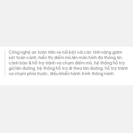
Thaco đưa ra mức giá khởi điểm của Kia Sportage là 899
triệu đồng cho bản 2.0G Luxury, bản Premium có giá 939
triệu đồng. Hai phiên bản 2.0G Signature và Signature X-
Line có giá lần lượt 999 triệu và
1,009 tỷ đồng
. Tùy chọn
động cơ tăng áp 1.6L AWD và diesel 2.0L cũng được bán với
2 gói là Signature X-Line và Signature, đi kèm giá bán lần