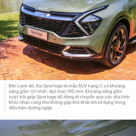
Bên cạnh đó, Kia Sportage là mẫu SUV hạng C có khoảng
sáng gầm tốt nhất, đạt mức 190 mm. Khoảng sáng gầm
vượt trội giúp Sportage dễ dàng di chuyển qua các địa hình
khác nhau cũng như không gặp khó khăn khi sử dụng trong
điều kiện đường ngập.