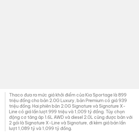
lượt 1,089 tỷ và
1,099 tỷ đồng
.
Bài liên quan
Toyota, Mazda và loạt
Bán tải, VinFast và n
thương hiệu giảm giá SUV
vọng
mùa thấp điểm
Sportage X-Line
Sportage
Thaco
Kia Sportage