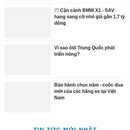
TIN TỨC MỚI NHẤT
Ca sĩ Việt cảnh báo nội dung giả
mạo
23:28 8/8/2026
Dakota Zinser bùng nổ, Ho Chi
Minh City Wings hạ Saigon Heat
22:37 8/8/2026
Highlights Thái Lan 2-0
Myanmar
22:36 8/8/2026