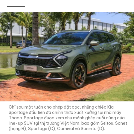
Chỉ sau một tuần cho phép đặt cọc, những chiếc Kia
Sportage đầu tiên đã chính thức xuất xưởng tại nhà máy
Thaco. Sportage được xem như mảnh ghép cuối cùng của
line-up SUV tại thị trường Việt Nam, bao gồm Seltos, Sonet
(hạng B), Sportage (C), Carnival và Sorento (D).