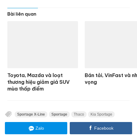
Zalo
Facebook
BẠN CÓ THỂ QUAN TÂM
Kỷ lục trên đường đua của
siêu xe Lamborghini Revuelto
SV
Porsche Cayman và Boxster
thuần điện vẫn chưa bị khai tử
Xe điện châu Âu tiền tỷ Mini
Aceman có gì đặc biệt?