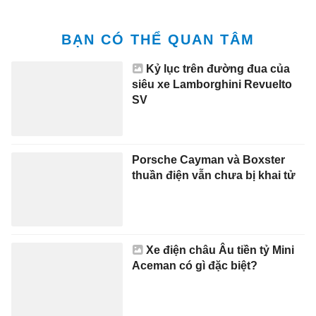
Cận cảnh BMW X1 - SAV
hạng sang cỡ nhỏ giá gần 1,7 tỷ
đồng
Vì sao ôtô Trung Quốc phát
triển nóng?
Bảo hành chục năm - cuộc đua
mới của các hãng xe tại Việt
Nam