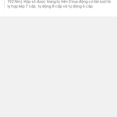
192 Nm). Hộp số được trang bị trên 3 loại động cơ lần lượt là
ly hợp kép 7 cấp, tự động 8 cấp và tự động 6 cấp.
Xe có 4 chế độ lái Eco, Normal, Sport và Smart. Bên cạnh hệ
dẫn động cầu trước, Kia Sportage dùng động cơ tăng áp
1.6L còn có tùy chọn dẫn động 4 bánh toàn thời gian AWD.