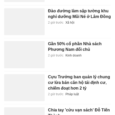
Chia tay 'cửu vạn sách' Đỗ Tiến
Thành
2 giờ trước
Xuất bản
Lãi suất huy động leo thang,
ngân hàng chịu sức ép kép
2 giờ trước
Kinh doanh
Hanoi Metro lập kỷ lục về lượng
khách và lợi nhuận
2 giờ trước
Kinh doanh
EVN hết lỗ lũy kế, nhiều doanh
nghiệp Nhà nước báo lãi nghìn
tỷ