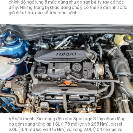
chỉnh độ ngả lưng 8 mức cũng như có sẵn bệ tỳ tay có hộc
để ly. Những trang bị khác đáng chú ý có thể kể đến như cửa
gió điều hòa, cửa sổ trời toàn cảnh…
Về sức mạnh, Kia mang đến cho Sportage 3 tùy chọn động
cơ gồm xăng tăng áp 1.6L (178 mã lực và 265 Nm), diesel
2.0L (184 mã lực và 416 Nm) và xăng 2.0L (154 mã lực và