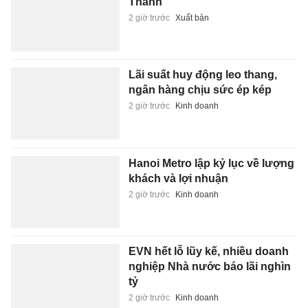
2 giờ trước
Kinh doanh
Bài học từ vụ ca sĩ Phương
Diễm Huyền bị khởi tố
3 giờ trước
Giải trí
Nhận biết sớm dấu hiệu trẻ bị
thiếu máu thiếu sắt
3 giờ trước
Sức khỏe
Việt Nam có thể trở thành
'Thung lũng Silicon' của Đông
Nam Á?
3 giờ trước
Giáo dục