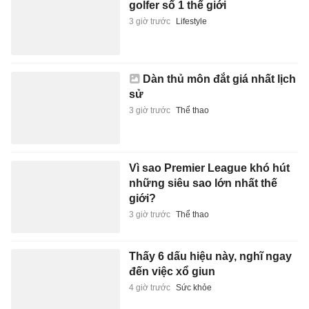
4 giờ trước
Sức khỏe
Thủ môn rời MU với giá kỷ lục
4 giờ trước
Thể thao
Tìm thấy 245 bộ hài cốt tại 2
rãnh mộ ở Công viên Lê Thị
Riêng
4 giờ trước
Đời sống
Tạp chí điện tử Tri Thức
Cơ quan chủ quản: Hội Xuất bản Việt Nam