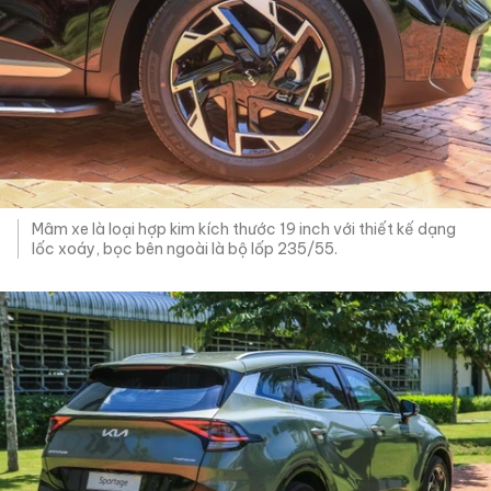
Mâm xe là loại hợp kim kích thước 19 inch với thiết kế dạng
lốc xoáy, bọc bên ngoài là bộ lốp 235/55.