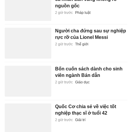
Đào đường làm sập tường khu
nghỉ dưỡng Mũi Né ở Lâm Đồng
2 giờ trước
Xã hội
Gần 50% cổ phần Nhà sách
Phương Nam đổi chủ
2 giờ trước
Kinh doanh
Cựu Trưởng ban quản lý chung
cư lừa bán căn hộ tái định cư,
chiếm đoạt hơn 2 tỷ
2 giờ trước
Pháp luật