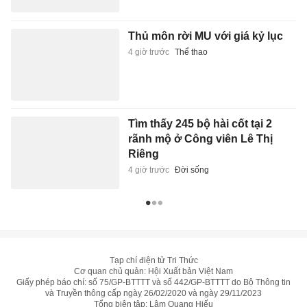
Giấy phép báo chí: số 75/GP-BTTTT và số 442/GP-BTTTT do Bộ Thông tin
và Truyền thông cấp ngày 26/02/2020 và ngày 29/11/2023
Tổng biên tập: Lâm Quang Hiếu
Trụ sở: Tầng 10, D29 Phạm Văn Bạch, phường Cầu Giấy, Hà Nội
HOTLINE:
0931.222.666
toasoan@znews.vn
©
Toàn bộ bản quyền thuộc Tri Thức