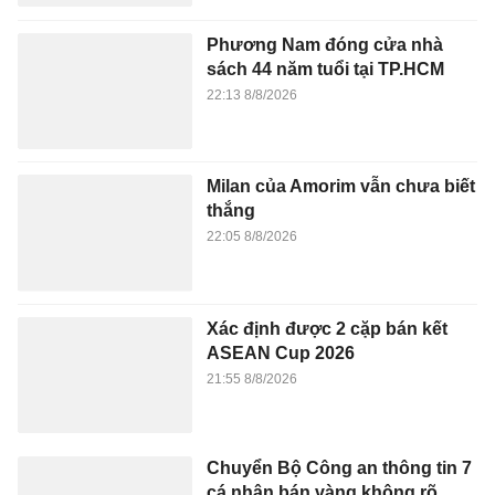
Chuyển Bộ Công an thông tin 7
cá nhân bán vàng không rõ
nguồn gốc
2 giờ trước
Pháp luật
Người cha đứng sau sự nghiệp
rực rỡ của Lionel Messi
2 giờ trước
Thế giới
Bốn cuốn sách dành cho sinh
viên ngành Bán dẫn
2 giờ trước
Giáo dục
Quốc Cơ chia sẻ về việc tốt
nghiệp thạc sĩ ở tuổi 42
2 giờ trước
Giải trí