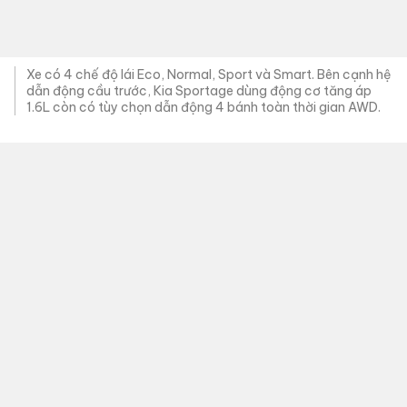
Công nghệ an toàn trên xe nổi bật với các tính năng giám
sát toàn cảnh, hiển thị điểm mù lên màn hình đa thông tin,
cảnh báo & hỗ trợ tránh va chạm điểm mù, hệ thống hỗ trợ
giữ làn đường, hệ thống hỗ trợ đi theo làn đường, hỗ trợ tránh
va chạm phía trước, điều khiển hành trình thông minh.