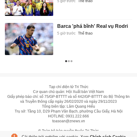
5 giờ trước
Thể thao
Barca 'phá bĩnh' Real vụ Rodri
5 giờ trước
Thể thao
Tạp chí điện tử Tri Thức
Cơ quan chủ quản: Hội Xuất bản Việt Nam
Giấy phép báo chí: số 75/GP-BTTTT và số 442/GP-BTTTT do Bộ Thông tin
và Truyền thông cấp ngày 26/02/2020 và ngày 29/11/2023
Tổng biên tập: Lâm Quang Hiếu
Trụ sở: Tầng 10, D29 Phạm Văn Bạch, phường Cầu Giấy, Hà Nội
HOTLINE:
0931.222.666
toasoan@znews.vn
©
Toàn bộ bản quyền thuộc Tri Thức
Cải thiện trải nghiệm với cookie. Xem
Chính sách Cookie