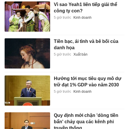
Vì sao Yeah1 liên tiếp giải thể
công ty con?
5 giờ trước
Kinh doanh
Tiền bạc, ái tình và bê bối của
danh họa
5 giờ trước
Xuất bản
Hướng tới mục tiêu quy mô dự
trữ đạt 1% GDP vào năm 2030
5 giờ trước
Kinh doanh
Quy định mới chặn 'dòng tiền
bẩn' chảy qua các kênh phi
truyền thống