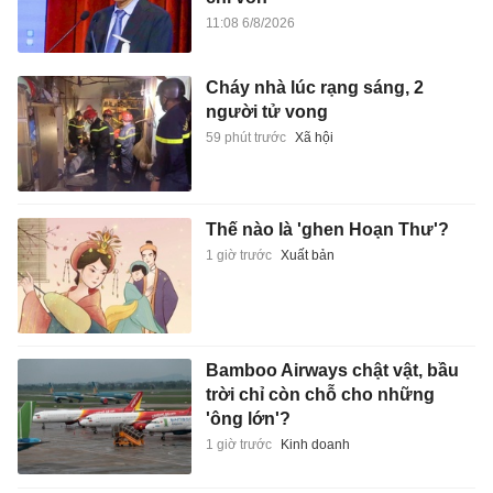
11:08 6/8/2026
Cháy nhà lúc rạng sáng, 2
người tử vong
59 phút trước
Xã hội
Thế nào là 'ghen Hoạn Thư'?
1 giờ trước
Xuất bản
Bamboo Airways chật vật, bầu
trời chỉ còn chỗ cho những
'ông lớn'?
1 giờ trước
Kinh doanh