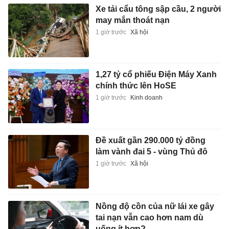
Xe tải cẩu tông sập cầu, 2 người
may mắn thoát nạn
1 giờ trước
Xã hội
1,27 tỷ cổ phiếu Điện Máy Xanh
chính thức lên HoSE
1 giờ trước
Kinh doanh
Đề xuất gần 290.000 tỷ đồng
làm vành đai 5 - vùng Thủ đô
1 giờ trước
Xã hội
Nồng độ cồn của nữ lái xe gây
tai nạn vẫn cao hơn nam dù
uống ít hơn?