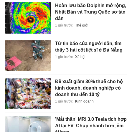
Hoàn lưu bão Dolphin mở rộng,
Nhật Bản và Trung Quốc sơ tán
dân
1 giờ trước
Thế giới
Từ tin báo của người dân, tìm
thấy 3 hài cốt liệt sĩ ở Đà Nẵng
1 giờ trước
Xã hội
Đề xuất giảm 30% thuế cho hộ
kinh doanh, doanh nghiệp có
doanh thu đến 10 tỷ
1 giờ trước
Kinh doanh
'Mắt thần' MRI 3.0 Tesla tích hợp
AI tại FV: Chụp nhanh hơn, êm