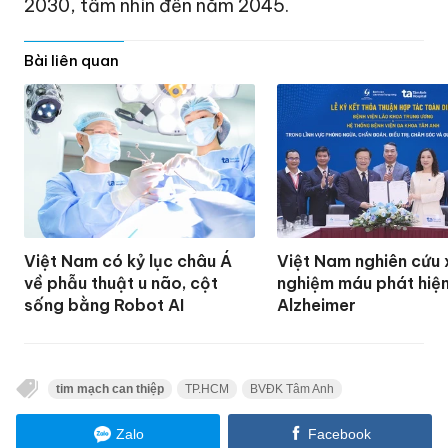
2030, tầm nhìn đến năm 2045.
Bài liên quan
Việt Nam có kỷ lục châu Á
Việt Nam nghiên cứu 
về phẫu thuật u não, cột
nghiệm máu phát hiệ
sống bằng Robot AI
Alzheimer
tim mạch can thiệp
TP.HCM
BVĐK Tâm Anh
Zalo
Facebook