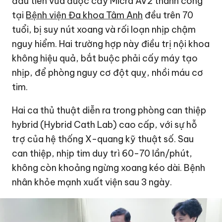
đầu tiên vừa được cấy Micra AV2 thành công
tại
Bệnh viện Đa khoa Tâm Anh
đều trên 70
tuổi, bị suy nút xoang và rối loạn nhịp chậm
nguy hiểm. Hai trường hợp này điều trị nội khoa
không hiệu quả, bắt buộc phải cấy máy tạo
nhịp, để phòng nguy cơ đột quỵ, nhồi máu cơ
tim.
Hai ca thủ thuật diễn ra trong phòng can thiệp
hybrid (Hybrid Cath Lab) cao cấp, với sự hỗ
trợ của hệ thống X-quang kỹ thuật số. Sau
can thiệp, nhịp tim duy trì 60-70 lần/phút,
không còn khoảng ngừng xoang kéo dài. Bệnh
nhân khỏe mạnh xuất viện sau 3 ngày.