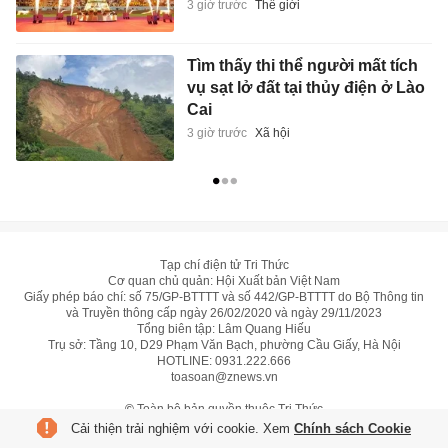
3 giờ trước
Thế giới
Tìm thấy thi thể người mất tích
vụ sạt lở đất tại thủy điện ở Lào
Cai
3 giờ trước
Xã hội
Tạp chí điện tử Tri Thức
Cơ quan chủ quản: Hội Xuất bản Việt Nam
Giấy phép báo chí: số 75/GP-BTTTT và số 442/GP-BTTTT do Bộ Thông tin
và Truyền thông cấp ngày 26/02/2020 và ngày 29/11/2023
Tổng biên tập: Lâm Quang Hiếu
Trụ sở: Tầng 10, D29 Phạm Văn Bạch, phường Cầu Giấy, Hà Nội
HOTLINE:
0931.222.666
toasoan@znews.vn
©
Toàn bộ bản quyền thuộc Tri Thức
Cải thiện trải nghiệm với cookie. Xem
Chính sách Cookie