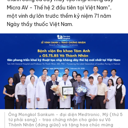
Micra AV - Thế hệ 2 đầu tiên tại Việt Nam”,
một vinh dự lớn trước thềm kỷ niệm 71 năm
Ngày thầy thuốc Việt Nam.
Ông Mongkol Sankum - đại diện Medtronic, Mỹ (thứ 5
từ phải sang) - trao chứng nhận cho giáo sư Võ
Thành Nhân (đứng giữa) và tặng hoa chúc mừng