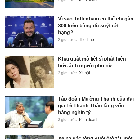
Vì sao Tottenham có thể chi gần
300 triệu bảng dù suýt rớt
hạng?
2 giờ trước
Thể thao
Khai quật mộ liệt sĩ phát hiện
bức ảnh người phụ nữ
2 giờ trước
Xã hội
Tập đoàn Mường Thanh của đại
gia Lê Thanh Thản tăng vốn
hàng nghìn tỷ
3 giờ trước
Kinh doanh
Xe ba gác tông đuôi ôtô tải, một