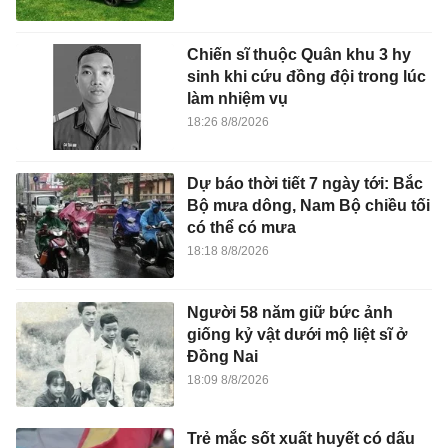
Chiến sĩ thuộc Quân khu 3 hy
sinh khi cứu đồng đội trong lúc
làm nhiệm vụ
18:26 8/8/2026
Dự báo thời tiết 7 ngày tới: Bắc
Bộ mưa dông, Nam Bộ chiều tối
có thể có mưa
18:18 8/8/2026
Người 58 năm giữ bức ảnh
giống kỷ vật dưới mộ liệt sĩ ở
Đồng Nai
18:09 8/8/2026
Trẻ mắc sốt xuất huyết có dấu