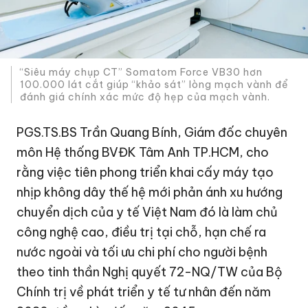
“Siêu máy chụp CT” Somatom Force VB30 hơn
100.000 lát cắt giúp “khảo sát” lòng mạch vành để
đánh giá chính xác mức độ hẹp của mạch vành.
PGS.TS.BS Trần Quang Bính, Giám đốc chuyên
môn Hệ thống BVĐK Tâm Anh TP.HCM, cho
rằng việc tiên phong triển khai cấy máy tạo
nhịp không dây thế hệ mới phản ánh xu hướng
chuyển dịch của y tế Việt Nam đó là làm chủ
công nghệ cao, điều trị tại chỗ, hạn chế ra
nước ngoài và tối ưu chi phí cho người bệnh
theo tinh thần Nghị quyết 72-NQ/TW của Bộ
Chính trị về phát triển y tế tư nhân đến năm