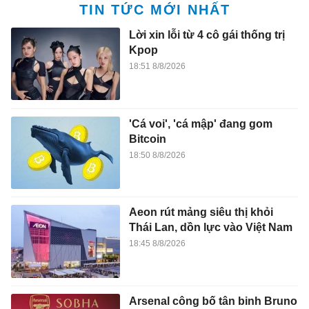
TIN TỨC MỚI NHẤT
Lời xin lỗi từ 4 cô gái thống trị
Kpop
18:51 8/8/2026
'Cá voi', 'cá mập' đang gom
Bitcoin
18:50 8/8/2026
Aeon rút mảng siêu thị khỏi
Thái Lan, dồn lực vào Việt Nam
18:45 8/8/2026
Arsenal công bố tân binh Bruno