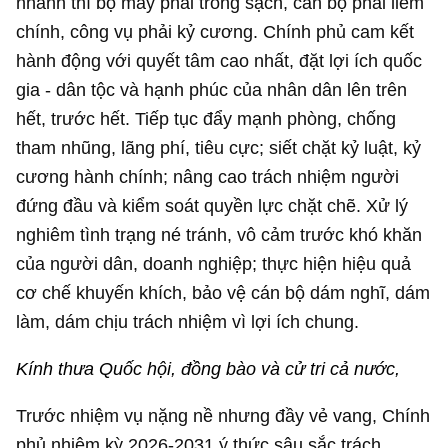
nhanh thì bộ máy phải trong sạch, cán bộ phải liêm
chính, công vụ phải kỷ cương. Chính phủ cam kết
hành động với quyết tâm cao nhất, đặt lợi ích quốc
gia - dân tộc và hạnh phúc của nhân dân lên trên
hết, trước hết. Tiếp tục đẩy mạnh phòng, chống
tham nhũng, lãng phí, tiêu cực; siết chặt kỷ luật, kỷ
cương hành chính; nâng cao trách nhiệm người
đứng đầu và kiểm soát quyền lực chặt chẽ. Xử lý
nghiêm tình trạng né tránh, vô cảm trước khó khăn
của người dân, doanh nghiệp; thực hiện hiệu quả
cơ chế khuyến khích, bảo vệ cán bộ dám nghĩ, dám
làm, dám chịu trách nhiệm vì lợi ích chung.
Kính thưa Quốc hội, đồng bào và cử tri cả nước,
Trước nhiệm vụ nặng nề nhưng đầy vẻ vang, Chính
phủ nhiệm kỳ 2026-2031 ý thức sâu sắc trách