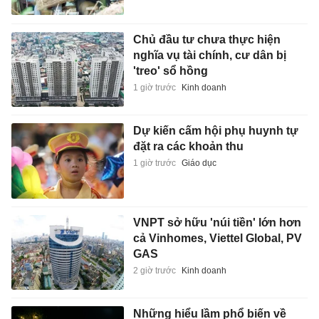
Chủ đầu tư chưa thực hiện
nghĩa vụ tài chính, cư dân bị
'treo' sổ hồng
1 giờ trước
Kinh doanh
Dự kiến cấm hội phụ huynh tự
đặt ra các khoản thu
1 giờ trước
Giáo dục
VNPT sở hữu 'núi tiền' lớn hơn
cả Vinhomes, Viettel Global, PV
GAS
2 giờ trước
Kinh doanh
Những hiểu lầm phổ biến về