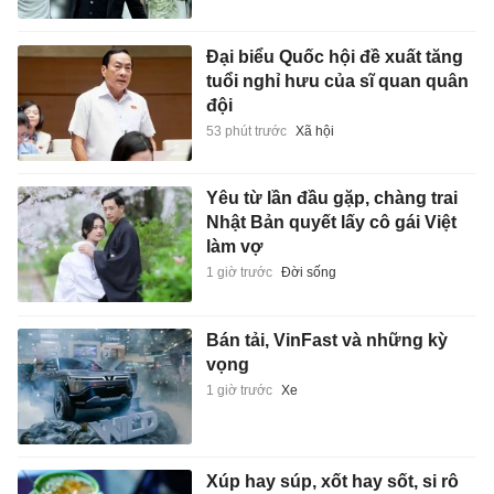
Đại biểu Quốc hội đề xuất tăng
tuổi nghỉ hưu của sĩ quan quân
đội
53 phút trước
Xã hội
Yêu từ lần đầu gặp, chàng trai
Nhật Bản quyết lấy cô gái Việt
làm vợ
1 giờ trước
Đời sống
Bán tải, VinFast và những kỳ
vọng
1 giờ trước
Xe
Xúp hay súp, xốt hay sốt, si rô