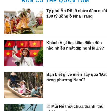
BẠN CÓ THỂ QUAN TÂM
Tỷ phú Ấn Độ tổ chức đám cưới
130 tỷ đồng ở Nha Trang
Khách Việt tìm kiếm điểm đến
nào nhiều nhất dịp nghỉ lễ 2/9?
Bạn biết gì về miền Tây qua 'Đất
rừng phương Nam'?
Mũi Né thời chưa thành 'thủ