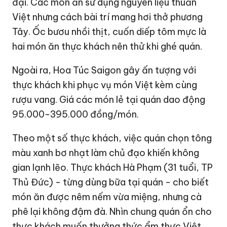
đại. Các món ăn sử dụng nguyên liệu thuần
Việt nhưng cách bài trí mang hơi thở phương
Tây. Ốc bươu nhồi thịt, cuốn diếp tôm mực là
hai món ăn thực khách nên thử khi ghé quán.
Ngoài ra, Hoa Túc Saigon gây ấn tượng với
thực khách khi phục vụ món Việt kèm cùng
rượu vang. Giá các món lẻ tại quán dao động
95.000-395.000 đồng/món.
Theo một số thực khách, việc quán chọn tông
màu xanh bơ nhạt làm chủ đạo khiến không
gian lạnh lẽo. Thực khách Hà Phạm (31 tuổi, TP
Thủ Đức) - từng dùng bữa tại quán - cho biết
món ăn được nêm nếm vừa miệng, nhưng cà
phê lại không đậm đà. Nhìn chung quán ổn cho
thực khách muốn thưởng thức ẩm thực Việt