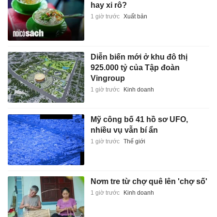
hay xi rô?
1 giờ trước
Xuất bản
Diễn biến mới ở khu đô thị
925.000 tỷ của Tập đoàn
Vingroup
1 giờ trước
Kinh doanh
Mỹ công bố 41 hồ sơ UFO,
nhiều vụ vẫn bí ẩn
1 giờ trước
Thế giới
Nơm tre từ chợ quê lên 'chợ số'
1 giờ trước
Kinh doanh